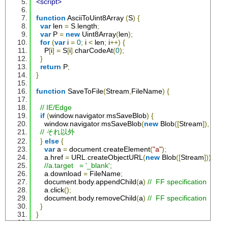
<script>
function
AsciiToUint8Array
(
S
)
{
var
 len 
=
 S
.
length
;
var
 P 
=
new
Uint8Array
(
len
);
for
(
var
 i 
=
0
;
 i 
<
 len
;
 i
++)
{
    P
[
i
]
=
 S
[
i
].
charCodeAt
(
0
);
}
return
 P
;
}
function
SaveToFile
(
Stream
,
FileName
)
{
// IE/Edge
if
(
window
.
navigator
.
msSaveBlob
)
{
    window
.
navigator
.
msSaveBlob
(
new
Blob
([
Stream
]),
File
// それ以外  
}
else
{
var
 a 
=
 document
.
createElement
(
"a"
);
    a
.
href 
=
 URL
.
createObjectURL
(
new
Blob
([
Stream
]));
//a.target   = '_blank';
    a
.
download 
=
FileName
;
    document
.
body
.
appendChild
(
a
)
//  FF specification
    a
.
click
();
    document
.
body
.
removeChild
(
a
)
//  FF specification
}
}