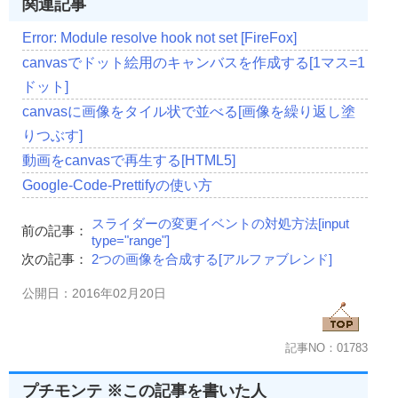
関連記事
};
// キャンバスに画像を描画  
Error: Module resolve hook not set [FireFox]
    imglist
[
2
].
onload 
=
function
()
{
      ctx
.
drawImage
(
imglist
[
2
],
0
,
max_height
);
canvasでドット絵用のキャンバスを作成する[1マス=1
      max_height 
+=
 imglist
[
2
].
height
+
30
;
ドット]
};
canvasに画像をタイル状で並べる[画像を繰り返し塗
</script>
りつぶす]
</body>
動画をcanvasで再生する[HTML5]
</html>
Google-Code-Prettifyの使い方
スライダーの変更イベントの対処方法[input
前の記事：
type="range"]
次の記事：
2つの画像を合成する[アルファブレンド]
公開日：2016年02月20日
記事NO：01783
プチモンテ ※この記事を書いた人