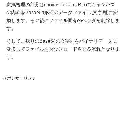
function
 onClick
(
option
){
変換処理の部分はcanvas.toDataURL()でキャンバス
// PNGファイルの作成
の内容をBasae64形式のデータファイル(文字列)に変
if
(
option 
==
1
){
換します。その後にファイル固有のヘッダを削除しま
var
 png 
=
 canvas
.
toDataURL
(
"image/png"
).
replace
(
"dat
    png 
=
  window
.
atob
(
png
);
す。
var
Stream
=
AsciiToUint8Array
(
png
);
SaveToFile
(
Stream
,
'dest.png'
);
そして、残りのBase64の文字列をバイナリデータに
}
変換してファイルをダウンロードさせる流れとなりま
// JEPGファイルの作成
す。
if
(
option 
==
2
){
var
 png 
=
 canvas
.
toDataURL
(
"image/jpeg"
).
replace
(
"dat
    png 
=
  window
.
atob
(
png
);
スポンサーリンク
var
Stream
=
AsciiToUint8Array
(
png
);
SaveToFile
(
Stream
,
'dest.jpg'
);
}
}
</script>
</head>
<body>
<img
id
=
"img_gif"
src
=
"test.gif"
style
=
"
display
:
none
;
"
>
<img
id
=
"img_png"
src
=
"test.png"
style
=
"
display
:
none
;
"
>
<img
id
=
"img_jpg"
src
=
"test.jpg"
style
=
"
display
:
none
;
"
>
<button
onclick
=
"
onClick
(
1
);
"
>
PNGファイルの作成
</butto
<br><br>