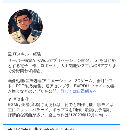
💻
ITスキル・経験
サーバー構築からWebアプリケーション開発。IoTをはじめ
とする電子工作、ロボット、人工知能やスマホ/OSアプリま
で分野問わず経験。
画像処理/音声処理/アニメーション、3Dゲーム、会計ソフ
ト、PDF作成/編集、逆アセンブラ、EXE/DLLファイルの書
き換えなどのアプリを公開。
詳しくは自己紹介へ
🎵
音楽制作
BGMは楽器(音源)さえあれば、何でも制作可能。歌モノは
主にロック、バラード、ポップスを制作。歌詞は抒情詩、
抒情的な楽曲が多い。楽曲制作は🔰2023年12月中旬 ～