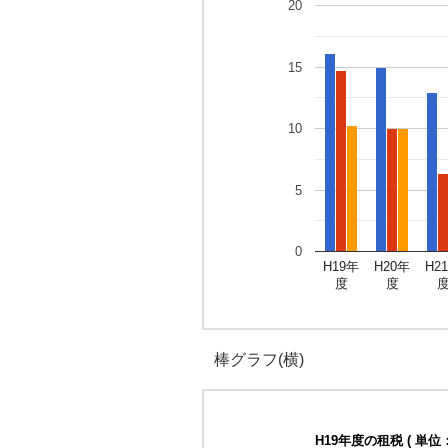
20
15
10
5
0
H19年
H20年
H2
度
度
棒グラフ(横)
H19年度の租税 ( 単位