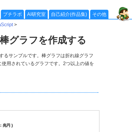
プチラボ
AI研究室
自己紹介(作品集)
その他
cript
>
arts]棒グラフを作成する
フを作成するサンプルです。棒グラフは折れ線グラフ
に使用されているグラフです。2つ以上の値を
：兆円 )