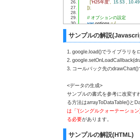
[
'H25年度'
,
15.53
,
10.49
]);
// オプションの設定
var
 options 
=
{
      title
:
'租税の年間推移 ( 単
};
サンプルの解説(Javascrip
/* 積み上げ棒グラフ
    // オプションの設定
1. google.load()でライブ
    var options = {
2. google.setOnLoadCall
      title: '租税の年間推移 ( 
      isStacked: true
3. コールバック先のdrawChar
    };    
    */
<データの生成>
// 指定されたIDの要素に
var
 chart 
=
new
 google
.
vi
サンプルの書式を参考に改変す
/* 横グラフ
る方法はarrayToDataTable()
    // 指定されたIDの要素
は「'(シングルクォーテーション
    var chart = new google.vi
  */
る必要
があります。
// グラフの描画
    chart
.
draw
(
data
,
 options
);
}
サンプルの解説(HTML)