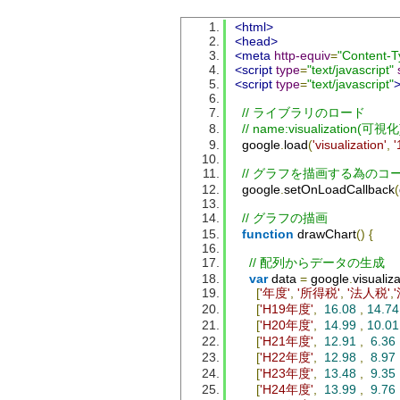
<html>
<head>
<meta
http-equiv
=
"Content-T
<script
type
=
"text/javascript"
<script
type
=
"text/javascript"
// ライブラリのロード
// name:visualization(
  google
.
load
(
'visualization'
,
'
// グラフを描画する為の
  google
.
setOnLoadCallback
(
// グラフの描画   
function
 drawChart
()
{
// 配列からデータの生成
var
 data 
=
 google
.
visualiz
[
'年度'
,
'所得税'
,
'法人税'
,
[
'H19年度'
,
16.08
,
14.74
[
'H20年度'
,
14.99
,
10.01
[
'H21年度'
,
12.91
,
6.36
[
'H22年度'
,
12.98
,
8.97
[
'H23年度'
,
13.48
,
9.35
[
'H24年度'
,
13.99
,
9.76