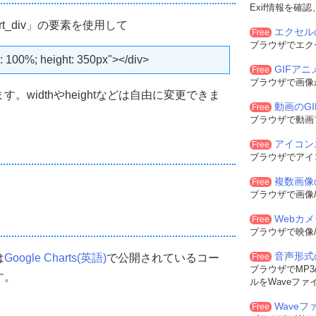
Exif情報を確
hart_div」の要素を使用して
エクセル
Free
ブラウザでエク
>
h: 100%; height: 350px"></div>
dth
:
100
%;
 height
:
350px
"
></div>
GIFア
Free
ブラウザで画像
widthやheightなどは自由に変更できま
動画のG
Free
ブラウザで動画
アイコン
Free
ブラウザでアイ
複数画像
Free
ブラウザで画像/
Webカ
Free
ブラウザで映像/
音声形式
は
Google Charts(英語)
で公開されているコー
Free
ブラウザでMP3/
す。
ルをWaveファ
Waveフ
Free