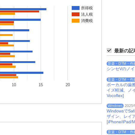
所得税
法人税
消費税
最新の記
音楽・DTM・作
シンセVのノ
音楽・DTM・作
ボーカルの歯
10
15
20
イズ軽減、ノイズを
Vocoflex]
Windows
2025
Windowsで
ザイン、レイ
[iPhone/iPad/M
音楽・DTM・作