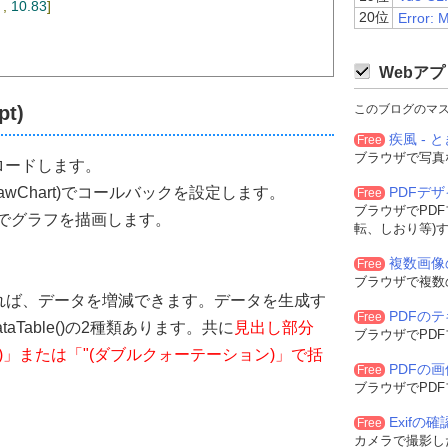
,
10.83
]
20位
Error: 
Webアプ
位：兆円 )'
,
t)
このブログのマ
疾風 - と
Free
ブラウザで写真
ラリをロードします。
back(drawChart)でコールバックを設定します。
単位：兆円 )',
PDFデ
Free
ブラウザでPD
t()でグラフを描画します。
転、しおり等)
複数画像
Free
棒グラフを作成
ブラウザで複数
sualization
.
ColumnChart
(
document
.
getElementById
(
'chart_div'
));
れば、データを増減できます。データを生成す
PDFの
Free
とDataTable()の2種類あります。共に
見出し部分
ブラウザでPD
に棒グラフを作成
)」または「"(ダブルクォーテーション)」で括
sualization.BarChart(document.getElementById('chart_div'));    
PDFの
Free
ブラウザでPD
Exifの
Free
カメラで撮影した