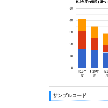
H19年度の租税 ( 単位
50
40
30
20
10
0
H19年
H20年
H2
度
度
サンプルコード