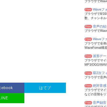
ブラウザでWa
Wave
Free
ブラウザで8/16
数、チャンネル
音声の結
Free
ブラウザでWa
Wave
Free
ブラウザで全体
WaveFoma
波形デー
Free
ブラウザでマイ
MP3/OGG/
双2次フィル
Free
ブラウザで音声
絶対音感
Free
cebook
はてブ
ブラウザでマイ
などの音階をリ
LINE
音声録音
Free
ブラウザでマイ