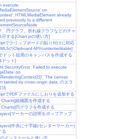
to execute
MediaElementSource' on
ontext': HTMLMediaElement already
d previously to a different
lementSourceNode
フ、円グラフ、折れ線グラフなどのチャ
示する[Chart.jsの使い方]
Scriptでクリップボードの貼り付けに対応
L5のClipboard API/contenteditable]
asでドット絵用のキャンバスを作成する
=1ドット]
t SecurityError: Failed to execute
geData' on
RenderingContext2D': The canvas
n tainted by cross-origin data. のエラ
方法
ScriptでPDFファイルにしおりを追加する
le Charts]組織図を作成する
le Charts]円グラフを作成する
nLayers]マーカーの説明をポップアップ
nLayers]中央に十字線(センターマーカー)
する
CLIのインストールと使い方