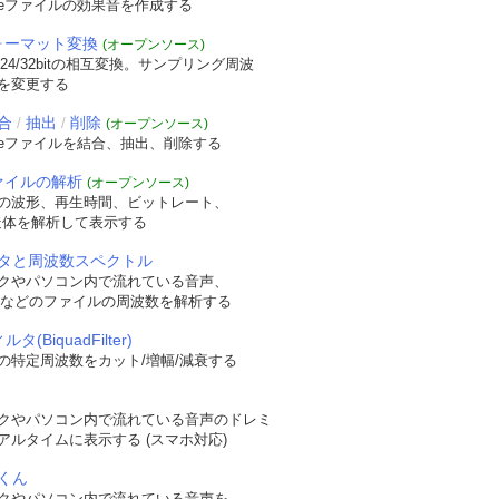
veファイルの効果音を作成する
フォーマット変換
(オープンソース)
/24/32bitの相互変換。サンプリング周波
を変更する
合
抽出
削除
/
/
(オープンソース)
veファイルを結合、抽出、削除する
ファイルの解析
(オープンソース)
の波形、再生時間、ビットレート、
t構造体を解析して表示する
タと周波数スペクトル
クやパソコン内で流れている音声、
WAVなどのファイルの周波数を解析する
タ(BiquadFilter)
の特定周波数をカット/増幅/減衰する
クやパソコン内で流れている音声のドレミ
アルタイムに表示する (スマホ対応)
くん
クやパソコン内で流れている音声を