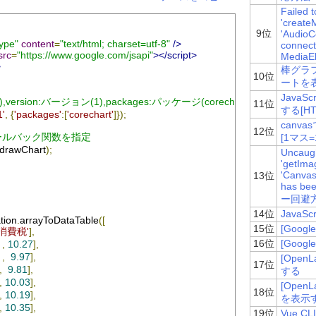
Failed 
'create
9位
'AudioC
ype"
content
=
"text/html; charset=utf-8"
/>
connecte
src
=
"https://www.google.com/jsapi"
></script>
MediaE
>
棒グラ
10位
ートを表
Java
可視化),version:バージョン(1),packages:パッケージ(corechart)
11位
する[HTM
1'
,
{
'packages'
:[
'corechart'
]});
canv
12位
コールバック関数を指定
[1マス
drawChart
);
Uncaugh
'getIma
'Canvas
13位
has bee
ー回避
14位
Java
ation
.
arrayToDataTable
([
15位
[Goog
'消費税'
],
16位
[Goog
,
10.27
],
,
9.97
],
[Ope
17位
,
9.81
],
する
,
10.03
],
[Ope
18位
,
10.19
],
を表示
,
10.35
],
19位
Vue 