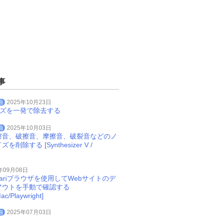
事
曲
2025年10月23日
イズを一発で除去する
曲
2025年10月03日
擦音、破擦音、摩擦音、破裂音などのノ
削除する [Synthesizer V /
年09月08日
Safariブラウザを使用してWebサイトのデ
アウトを手動で確認する
ac/Playwright]
曲
2025年07月03日