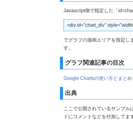
</script>
</head>
Javascript側で指定した「id=c
<body>
<!--  グラフの描画エリア --
<div id="chart_div" style="widt
<div
id
=
"chart_div"
style
=
"
wi
</body>
でグラフの描画エリアを指定します。
</html>
す。
グラフ関連記事の目次
Google Chartsの使い方とまとめ
出典
ここで公開されているサンプル
ドにコメントなどを付加してま