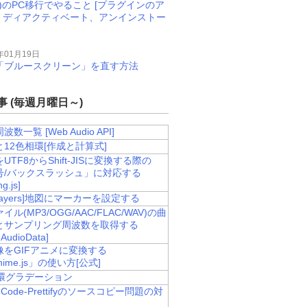
M)のPC移行でやること [プラグインのア
、ディアクティベート、アンインストー
年01月19日
11で「ブルースクリーン」を直す方法
 (毎週月曜日～)
数一覧 [Web Audio API]
12色相環[作成と計算式]
UTF8からShift-JISに変換する際の
号/バックスラッシュ」に対応する
g.js]
nLayers]地図にマーカーを設定する
ル(MP3/OGG/AAC/FLAC/WAV)の曲
とサンプリング周波数を取得する
AudioData]
像をGIFアニメに変換する
nime.js」の使い方[公式]
相環グラデーション
e-Code-Prettifyのソースコピー問題の対