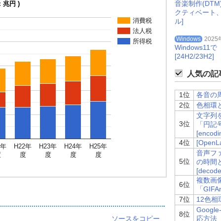
音楽制作(DT
：兆円 )
クティベート
消費税
ル]
法人税
Windows
2025
所得税
Windows
[24H2/23H2]
人気の記事
1位
各音の周波
2位
色相環と
文字列を
3位
「円記
[encodin
4位
[Ope
1年
H22年
H23年
H24年
H25年
音声ファイ
度
度
度
度
度
5位
の時間
[decode
複数画
6位
「GIFA
7位
12色
Googl
8位
ソースをコピー
応方法