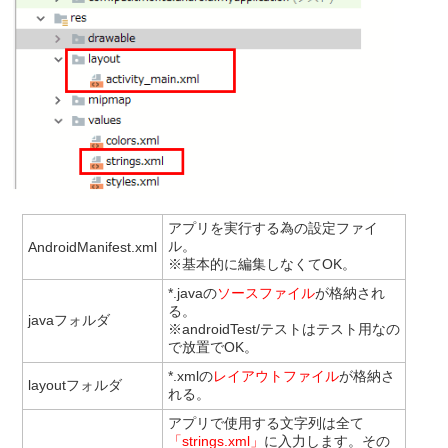
アプリを実行する為の設定ファイ
ル。
AndroidManifest.xml
※基本的に編集しなくてOK。
*.javaの
ソースファイル
が格納され
る。
javaフォルダ
※androidTest/テストはテスト用なの
で放置でOK。
*.xmlの
レイアウトファイル
が格納さ
layoutフォルダ
れる。
アプリで使用する文字列は全て
「strings.xml」
に入力します。その