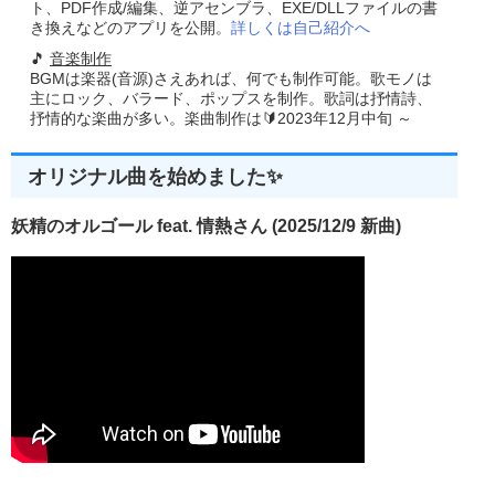
ト、PDF作成/編集、逆アセンブラ、EXE/DLLファイルの書
き換えなどのアプリを公開。
詳しくは自己紹介へ
🎵
音楽制作
BGMは楽器(音源)さえあれば、何でも制作可能。歌モノは
主にロック、バラード、ポップスを制作。歌詞は抒情詩、
抒情的な楽曲が多い。楽曲制作は🔰2023年12月中旬 ～
オリジナル曲を始めました✨
妖精のオルゴール feat. 情熱さん (2025/12/9 新曲)