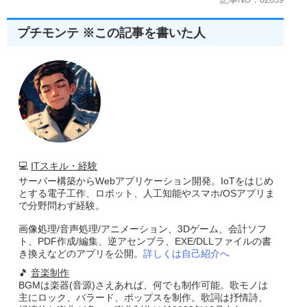
}
}
プチモンテ ※この記事を書いた人
@Override
protected
void
 onCreate
(
Bundle
 savedInstanceState
)
{
super
.
onCreate
(
savedInstanceState
);
        setContentView
(
R
.
layout
.
activity_main
);
// 非同期処理の開始
        findViewById
(
R
.
id
.
button
).
setOnClickListener
(
new
Vie
@Override
public
void
 onClick
(
View
 v
)
{
MyAsyncTask
my
=
new
MyAsyncTask
(
MainActivi
my
.
execute
();
}
💻
ITスキル・経験
});
サーバー構築からWebアプリケーション開発。IoTをはじめ
}
とする電子工作、ロボット、人工知能やスマホ/OSアプリま
}
で分野問わず経験。
画像処理/音声処理/アニメーション、3Dゲーム、会計ソフ
ト、PDF作成/編集、逆アセンブラ、EXE/DLLファイルの書
き換えなどのアプリを公開。
詳しくは自己紹介へ
🎵
音楽制作
BGMは楽器(音源)さえあれば、何でも制作可能。歌モノは
主にロック、バラード、ポップスを制作。歌詞は抒情詩、