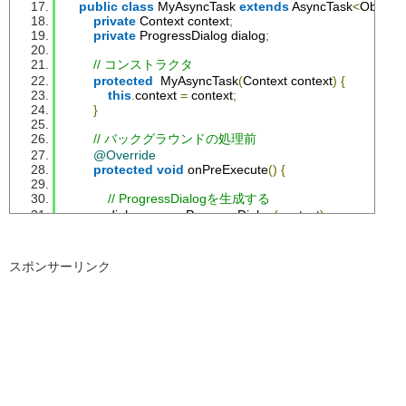
public
class
MyAsyncTask
extends
AsyncTask
<
Object
,
private
Context
 context
;
private
ProgressDialog
 dialog
;
// コンストラクタ
protected
MyAsyncTask
(
Context
 context
)
{
this
.
context 
=
 context
;
}
// バックグラウンドの処理前
@Override
protected
void
 onPreExecute
()
{
// ProgressDialogを生成する
            dialog 
=
new
ProgressDialog
(
context
);
            dialog
.
setTitle
(
"進捗状況"
);
            dialog
.
setMessage
(
"しばらくお待ち下さい。"
);
            dialog
.
setProgressStyle
(
ProgressDialog
.
STYLE_HO
スポンサーリンク
            dialog
.
setCancelable
(
true
);
// キャンセルボタン以外のキャンセルイベント
            dialog
.
setOnCancelListener
(
new
DialogInterface
.
On
@Override
public
void
 onCancel
(
DialogInterface
 dialog
)
{
// キャンセルする
                    cancel
(
true
);
}