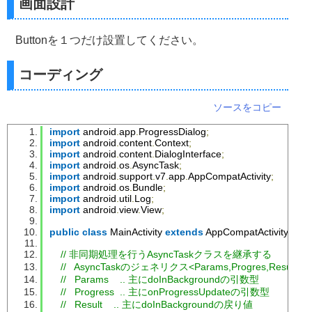
画面設計
Buttonを１つだけ設置してください。
コーディング
ソースをコピー
import
 android
.
app
.
ProgressDialog
;
import
 android
.
content
.
Context
;
import
 android
.
content
.
DialogInterface
;
import
 android
.
os
.
AsyncTask
;
import
 android
.
support
.
v7
.
app
.
AppCompatActivity
;
import
 android
.
os
.
Bundle
;
import
 android
.
util
.
Log
;
import
 android
.
view
.
View
;
public
class
MainActivity
extends
AppCompatActivity
{
// 非同期処理を行うAsyncTaskクラスを継承する
//   AsyncTaskのジェネリクス<Params,Progres,Result>
//   Params    .. 主にdoInBackgroundの引数型
//   Progress  .. 主にonProgressUpdateの引数型
//   Result    .. 主にdoInBackgroundの戻り値