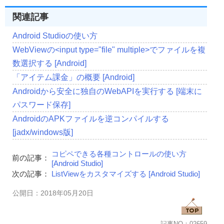
// なんらかの重い処理
関連記事
Thread
.
sleep
(
50
);
}
catch
(
Exception
 e
){
Android Studioの使い方
                    e
.
printStackTrace
();
}
WebViewの<input type="file" multiple>でファイルを複
}
数選択する [Android]
return
100
;
}
「アイテム課金」の概要 [Android]
// バックグラウンドの処理後
Androidから安全に独自のWebAPIを実行する [端末に
@Override
パスワード保存]
protected
void
 onPostExecute
(
Integer
 o
)
{
            dialog
.
dismiss
();
AndroidのAPKファイルを逆コンパイルする
Log
.
i
(
"MyTAG"
,
"処理が完了しました。"
);
}
[jadx/windows版]
// プログレスバー
コピペできる各種コントロールの使い方
@Override
前の記事：
[Android Studio]
protected
void
 onProgressUpdate
(
Integer
[]
 values
)
{
            dialog
.
setProgress
(
values
[
0
]);
次の記事：
ListViewをカスタマイズする [Android Studio]
}
公開日：2018年05月20日
// キャンセル
@Override
protected
void
 onCancelled
()
{
Log
.
i
(
"MyTAG"
,
"キャンセルされました。"
);
記事NO：02659