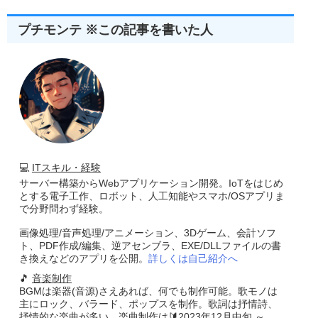
プチモンテ ※この記事を書いた人
💻
ITスキル・経験
サーバー構築からWebアプリケーション開発。IoTをはじめ
とする電子工作、ロボット、人工知能やスマホ/OSアプリま
で分野問わず経験。
画像処理/音声処理/アニメーション、3Dゲーム、会計ソフ
ト、PDF作成/編集、逆アセンブラ、EXE/DLLファイルの書
き換えなどのアプリを公開。
詳しくは自己紹介へ
🎵
音楽制作
BGMは楽器(音源)さえあれば、何でも制作可能。歌モノは
主にロック、バラード、ポップスを制作。歌詞は抒情詩、
抒情的な楽曲が多い。楽曲制作は🔰2023年12月中旬 ～