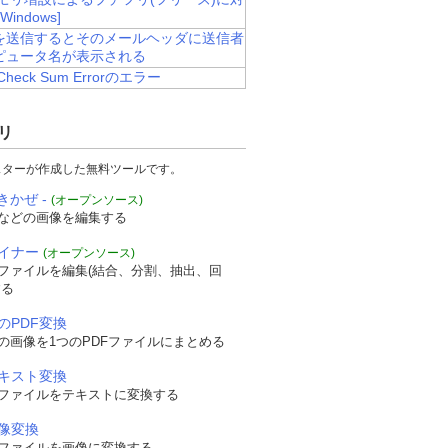
Windows]
を送信するとそのメールヘッダに送信者
ピュータ名が表示される
Check Sum Errorのエラー
リ
スターが作成した無料ツールです。
きかぜ -
(オープンソース)
などの画像を編集する
ザイナー
(オープンソース)
Fファイルを編集(結合、分割、抽出、回
する
のPDF変換
の画像を1つのPDFファイルにまとめる
テキスト変換
Fファイルをテキストに変換する
画像変換
Fファイルを画像に変換する