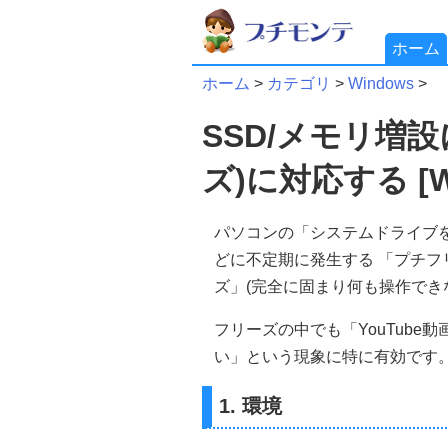
ホーム
ホーム
>
カテゴリ
>
Windows
>
SSD/メモリ増
ズ)に対応する [Wi
パソコンの「システムドライブを
どに不定期に発生する 「プチフ
ズ」(完全に固まり何も操作でき
フリーズの中でも「YouTub
い」という現象に特に有効です
1. 環境