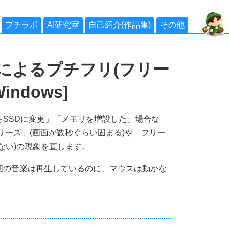
プチラボ
AI研究室
自己紹介(作品集)
その他
設によるプチフリ(フリー
ndows]
SSDに変更」「メモリを増設した」場合な
リーズ」(画面が数秒ぐらい固まる)や「フリー
ない)の現象を直します。
e動画の音楽は再生しているのに、マウスは動かな
。