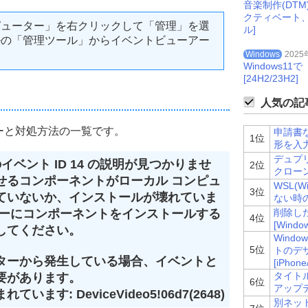
音楽制作(DT
クティベート
ピューター」を右クリックして「管理」を選
ル]
ルの「管理ツール」からイベントビューアー
Windows
2025
Windows
[24H2/23H2]
人気の記事
ーと対処方法の一覧です。
申請書
1位
形を入
デュプリ
らのイベント ID 14 の説明が見つかりませ
2位
クローン)
せるコンポーネントがローカル コンピュ
WSL(Wi
3位
ていないか、インストールが壊れていま
ない時
ターにコンポーネントをインストールする
削除し
4位
[Windo
してください。
Wind
5位
トのデ
ターから発生している場合、イベントと
[iPhone
タイトル
要があります。
6位
アップデ
す: DeviceVideo5!06d7(2648)
別ネッ