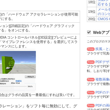
18位
応する [
メール
19位
のコン
設定]の「ハードウェア アクセラレーションが使用可能
フにする。
20位
CMOS 
ション][詳細設定]の「ハードウェア グラフィック
する」をオンにする。
Webアプ
DIA コントロールパネル][3D設定][プレビューによ
で「マイプレファレンスを使用する」を選択してスラ
このブログのマ
ーマンスにします。
疾風 - と
Free
ブラウザで写真
PDFデ
Free
ブラウザでPD
転、しおり等)
複数画像
Free
ブラウザで複数
PDFの
Free
場合はグラボの品質を一番最低にすれば良いです。
ブラウザでPD
PDFの
セラレーション」をソフト毎に無効にして、グ
Free
ブラウザでPD