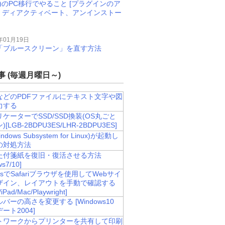
M)のPC移行でやること [プラグインのア
、ディアクティベート、アンインストー
年01月19日
11で「ブルースクリーン」を直す方法
 (毎週月曜日～)
などのPDFファイルにテキスト文字や図
力する
ケーターでSSD/SSD換装(OS丸ごと
[LGB-2BDPU3ES/LHR-2BDPU3ES]
ndows Subsystem for Linux)が起動し
の対処方法
た付箋紙を復旧・復活させる方法
ws7/10]
owsでSafariブラウザを使用してWebサイ
ザイン、レイアウトを手動で確認する
/iPad/Mac/Playwright]
バーの高さを変更する [Windows10
ート2004]
トワークからプリンターを共有して印刷