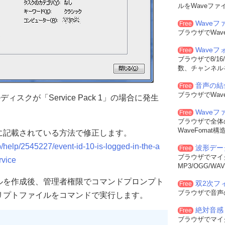
ルをWaveファ
Waveフ
Free
ブラウザでWa
Wave
Free
ブラウザで8/16
数、チャンネル
音声の結
Free
ブラウザでWa
ィスクが「Service Pack 1」の場合に発生
Wave
Free
ブラウザで全体
WaveFoma
に記載されている方法で修正します。
jp/help/2545227/event-id-10-is-logged-in-the-a
波形デー
Free
ブラウザでマイ
rvice
MP3/OGG/
ルを作成後、管理者権限でコマンドプロンプト
双2次フィル
Free
ブラウザで音声
リプトファイルをコマンドで実行します。
絶対音感
Free
ブラウザでマイ