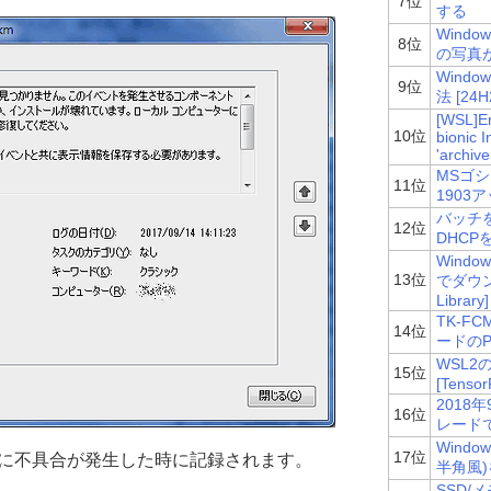
7位
する
Wind
8位
の写真が
Wind
9位
法 [24H
[WSL]Er
10位
bionic 
'archiv
MSゴシ
11位
1903
バッチ
12位
DHC
Wind
13位
でダウンロ
Library]
TK-FC
14位
ードのP
WSL2
15位
[Tenso
2018
16位
レード
Wind
17位
orceに不具合が発生した時に記録されます。
半角風)
SSD/