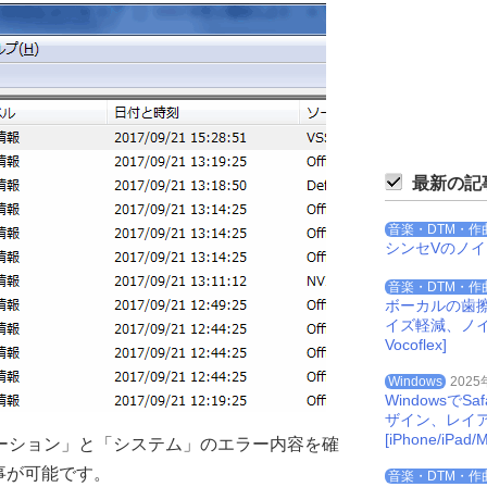
最新の記
音楽・DTM・作
シンセVのノ
音楽・DTM・作
ボーカルの歯
イズ軽減、ノイズを
Vocoflex]
Windows
2025
Windowsで
ザイン、レイ
[iPhone/iPad/M
リケーション」と「システム」のエラー内容を確
事が可能です。
音楽・DTM・作