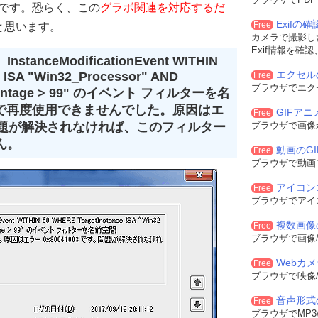
Kです。恐らく、この
グラボ関連を対応するだ
Exifの
Free
と思います。
カメラで撮影した
Exif情報を確
nstanceModificationEvent WITHIN
エクセル
 ISA "Win32_Processor" AND
Free
ブラウザでエク
ercentage > 99" のイベント フィルターを名
MV2" 内で再度使用できませんでした。原因はエ
GIFア
Free
です。問題が解決されなければ、このフィルター
ブラウザで画像
ん。
動画のG
Free
ブラウザで動画
アイコン
Free
ブラウザでアイ
複数画像
Free
ブラウザで画像/
Webカ
Free
ブラウザで映像/
音声形式
Free
ブラウザでMP3/