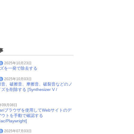
事
曲
2025年10月23日
イズを一発で除去する
曲
2025年10月03日
擦音、破擦音、摩擦音、破裂音などのノ
削除する [Synthesizer V /
年09月08日
Safariブラウザを使用してWebサイトのデ
アウトを手動で確認する
ac/Playwright]
曲
2025年07月03日