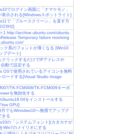
ows10でログイン画面に「ナマケモノ」
表示される[Windowsスポットライト]
ows11で「ブルースクリーン」を直す方
2/23H2]
r:1 http://archive.ubuntu.com/ubuntu
InRelease Temporary failure resolving
e.ubuntu.com'
ック系のフォントが薄くなる [Win10
アップデート]
をクリックするだけでIPアドレスや
Pを自動で設定する
ows OSで使用されているアイコンを無料
ードする[Visual Studio Image
M007/TK-FCM008/TK-FCM009キーボ
owerを無効化する
のUbuntu18.04をインストールする
rFlow GPU]
年9月でもWinodws10へ無償でアップグ
できる
ows10の「システムフォント](カタカナが
をWin7のメイリオにする
メモリ増設によるプチフリ(フリーズ)に対