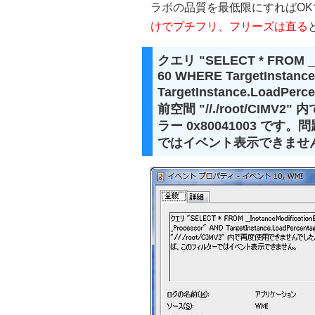
ラボの品質を最低限にすればO
けでプチフリ、フリーズは直る
クエリ "SELECT * FROM __I
60 WHERE TargetInstance
TargetInstance.LoadP
前空間 "//./root/CI
ラー 0x80041003 
ではイベント表示できませ