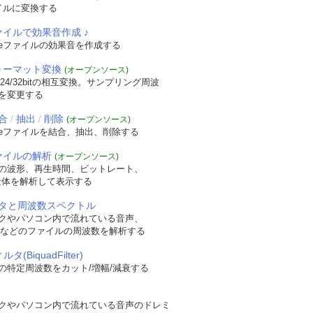
イルに変換する
ァイルで効果音作成 ♪
veファイルの効果音を作成する
フォーマット変換
(オープンソース)
/24/32bitの相互変換。サンプリング周波
を変更する
合
抽出
削除
/
/
(オープンソース)
veファイルを結合、抽出、削除する
ファイルの解析
(オープンソース)
の波形、再生時間、ビットレート、
t構造体を解析して表示する
タと周波数スペクトル
クやパソコン内で流れている音声、
WAVなどのファイルの周波数を解析する
タ(BiquadFilter)
の特定周波数をカット/増幅/減衰する
クやパソコン内で流れている音声のドレミ