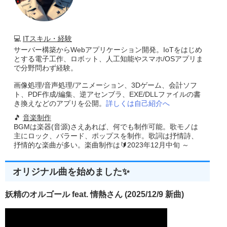
💻
ITスキル・経験
サーバー構築からWebアプリケーション開発。IoTをはじめ
とする電子工作、ロボット、人工知能やスマホ/OSアプリま
で分野問わず経験。
画像処理/音声処理/アニメーション、3Dゲーム、会計ソフ
ト、PDF作成/編集、逆アセンブラ、EXE/DLLファイルの書
き換えなどのアプリを公開。
詳しくは自己紹介へ
🎵
音楽制作
BGMは楽器(音源)さえあれば、何でも制作可能。歌モノは
主にロック、バラード、ポップスを制作。歌詞は抒情詩、
抒情的な楽曲が多い。楽曲制作は🔰2023年12月中旬 ～
オリジナル曲を始めました✨
妖精のオルゴール feat. 情熱さん (2025/12/9 新曲)