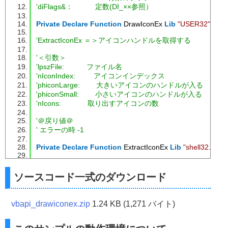
'diFlags&：           定数(DI_××参照）
Private
Declare
Function
 DrawIconEx 
Lib
"USER32"
(
ByV
'ExtractIconEx ＝＞アイコンハンドルを取得する
'＜引数＞
'lpszFile:           ファイル名
'nIconIndex:         アイコンインデックス
'phiconLarge:        大きいアイコンのハンドルが入る
'phiconSmall:        小さいアイコンのハンドルが入る
'nIcons:             取り出すアイコンの数
'＠戻り値＠
' エラーの時 -1
Private
Declare
Function
 ExtractIconEx 
Lib
"shell32.dll"
A
'ropImageとropMaskのラスタ操作を実行する
Const
 DI_NORMAL 
=
&H3
ソースコード一式のダウンロード
Private
Sub
 Command1_Click
()
vbapi_drawiconex.zip
1.24 KB (1,271 バイト)
Dim
 Ret 
As
Long
Dim
 nFile 
As
String