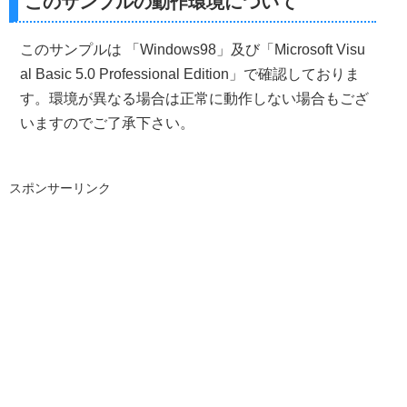
このサンプルの動作環境について
Dim
 L 
As
Long
Dim
 S 
As
Long
    nFile 
=
 Text1
.
Text
このサンプルは 「Windows98」及び「Microsoft Visu
al Basic 5.0 Professional Edition」で確認しておりま
    Ret 
=
 ExtractIconEx
(
nFile
,
0
,
 L
,
 S
,
1
)
す。環境が異なる場合は正常に動作しない場合もござ
    DrawIconEx Form1
.
Picture1
.
hDC
,
0
,
0
,
 L
,
0
,
0
,
 vbNull
,
0
,
いますのでご了承下さい。
End
Sub
スポンサーリンク