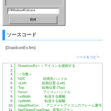
ソースコード
[DrawIconEx.frm]
ソースをコピー
'DrawIconEx＝＞アイコンを描画する
'＜引数＞
'hDC:                 絵画先ハンドル
'xLeft:               絵画位置 (Left)
'Top:                 絵画位置 (Top)
'hIcon:               アイコンハンドル
'cxWidth:             転送する横幅
'cyWidth:             転送する縦幅
'istepIfAniCur:       アニメートアイコンのフレーム番号
'hbrFlickerFreeDraw:  背景のブラシ