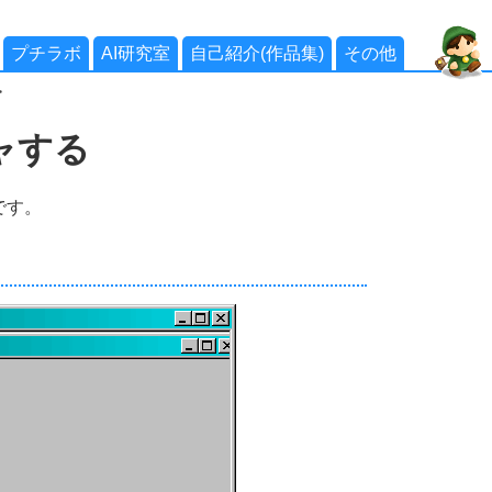
プチラボ
AI研究室
自己紹介(作品集)
その他
>
ャする
です。