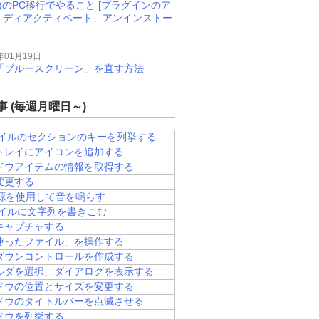
M)のPC移行でやること [プラグインのア
、ディアクティベート、アンインストー
年01月19日
11で「ブルースクリーン」を直す方法
 (毎週月曜日～)
ファイルのセクションのキーを列挙する
トレイにアイコンを追加する
ドウアイテムの情報を取得する
変更する
音源を使用して音を鳴らす
ァイルに文字列を書きこむ
キャプチャする
使ったファイル」を操作する
ダウンコントロールを作成する
ルダを選択」ダイアログを表示する
ドウの位置とサイズを変更する
ドウのタイトルバーを点滅させる
ドウを列挙する