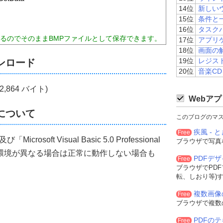
H24
'「HOME]キー
14位
新しい
&H2D
'「INS」キー
15位
条件と
 
=
&H1
' マウス左ボタン
16位
タスク
L 
=
&HA2
'
いるのでそのままBMPファイルとして保存できます。
17位
アプリ
H25
'「←」キー
&HA4
'
18位
画面の
&HA0
' マウス中央ボタン
19位
レジス
ンロード
 
=
&H4
' NOT contiguous with L RBUTTON
20位
音楽C
H12
'「MENU」「GRPH」キー
 
=
&H6A
'「＊」キー
(2,864 バイト)
H22
'「PgUp」キー
Webアプ
=
&HFC
'
 
=
&H90
'「NumLock」キー
について
このブログのマ
 
=
&H60
' テンキーパッドの「0」キー
 
=
&H61
' テンキーパッドの「1」キー
疾風 - と
Free
 
=
&H62
' テンキーパッドの「2」キー
rosoft Visual Basic 5.0 Professional
ブラウザで写真
 
=
&H64
' テンキーパッドの「4」キー
す。環境が異なる場合は正常に動作しない場合も
 
=
&H63
' テンキーパッドの「3」キー
PDFデ
Free
 
=
&H65
' テンキーパッドの「5」キー
ブラウザでPD
 
=
&H66
' テンキーパッドの「6」キー
転、しおり等)
 
=
&H67
' テンキーパッドの「7」キー
 
=
&H68
' テンキーパッドの「8」キー
複数画像
Free
 
=
&H69
' テンキーパッドの「9」キー
ブラウザで複数
AR 
=
&HFE
'
FD
'
PDFの
Free