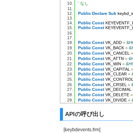
' なし
Public
Declare
Sub
 keybd_e
Public
Const
 KEYEVENTF_
Public
Const
 KEYEVENTF_
Public
Const
 VK_ADD 
=
&H
Public
Const
 VK_BACK 
=
&
Public
Const
 VK_CANCEL 
=
Public
Const
 VK_ATTN 
=
&
Public
Const
 VK_WIN 
=
&H
Public
Const
 VK_CAPITAL 
Public
Const
 VK_CLEAR 
=
Public
Const
 VK_CONTROL
Public
Const
 VK_CRSEL 
=
Public
Const
 VK_DECIMAL 
Public
Const
 VK_DELETE 
=
Public
Const
 VK_DIVIDE 
=
Public
Const
 VK_DOWN 
=
Public
Const
 VK_END 
=
&H
APIの呼び出し
Public
Const
 VK_EREOF 
=
Public
Const
 VK_ESCAPE 
=
Public
Const
 VK_EXECUTE
[keybdevents.frm]
Public
Const
 VK_EXSEL 
=