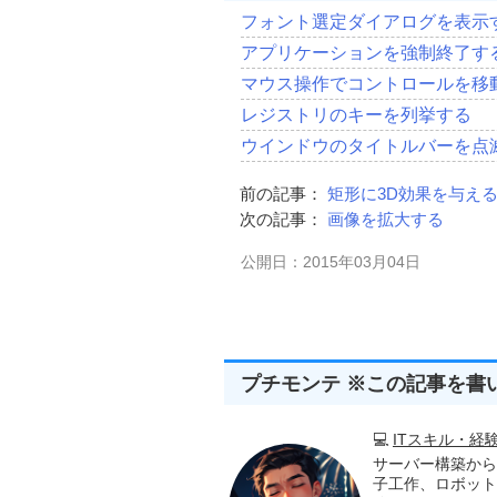
Public
Const
 VK_F 
=
70
フォント選定ダイアログを表示
Public
Const
 VK_R 
=
82
アプリケーションを強制終了す
'
'                            
マウス操作でコントロールを移
'
Public
Const
 VK_X 
=
87
レジストリのキーを列挙する
Public
Const
 VK_Y 
=
89
ウインドウのタイトルバーを点
Public
Const
 VK_Z 
=
90
前の記事：
矩形に3D効果を与え
次の記事：
画像を拡大する
公開日：2015年03月04日
プチモンテ ※この記事を書
💻
ITスキル・経
サーバー構築から
子工作、ロボット