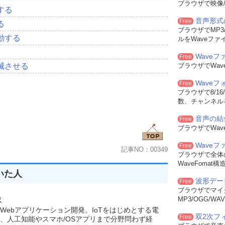
ブラウザで映像/
'「F」キー
する
'「R」キー
音声形式
Free
る
ブラウザでMP3/
           以下略・・・
動する
ルをWaveファ
'「X」キー
Waveフ
Free
'「Y」キー
滅させる
ブラウザでWa
'「Z」キー
Wave
Free
る
ブラウザで8/16
数、チャンネル
音声の結
Free
ブラウザでWa
Wave
Free
記事NO：00349
ブラウザで全体
WaveFoma
いた人
波形デー
Free
ブラウザでマイ
験
MP3/OGG/
Webアプリケーション開発。IoTをはじめとする電
双2次フィル
Free
、人工知能やスマホ/OSアプリまで分野問わず経