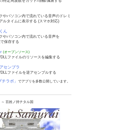
の特定周波数をカット/増幅/減衰する
クやパソコン内で流れている音声のドレミ
アルタイムに表示する (スマホ対応)
くん
クやパソコン内で流れている音声を
形式で保存する
r
(オープンソース)
/DLLファイルのリソースを編集する
逆アセンブラ
/DLLファイルを逆アセンブルする
プチラボ」
でアプリを多数公開しています。
urai ～ 百姓ノ持チタル国