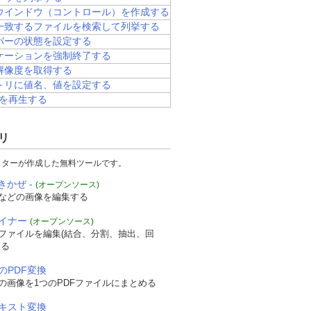
ウインドウ（コントロール）を作成する
一致するファイルを検索して列挙する
バーの状態を設定する
ケーションを強制終了する
解像度を取得する
トリに値名、値を設定する
Dを再生する
リ
スターが作成した無料ツールです。
きかぜ -
(オープンソース)
などの画像を編集する
ザイナー
(オープンソース)
Fファイルを編集(結合、分割、抽出、回
する
のPDF変換
の画像を1つのPDFファイルにまとめる
テキスト変換