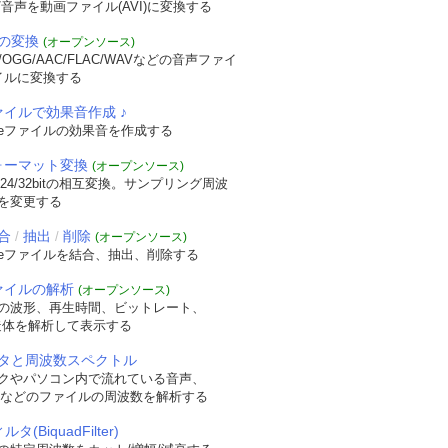
音声を動画ファイル(AVI)に変換する
の変換
(オープンソース)
OGG/AAC/FLAC/WAVなどの音声ファイ
イルに変換する
ァイルで効果音作成 ♪
veファイルの効果音を作成する
フォーマット変換
(オープンソース)
/24/32bitの相互変換。サンプリング周波
を変更する
合
抽出
削除
/
/
(オープンソース)
veファイルを結合、抽出、削除する
ファイルの解析
(オープンソース)
の波形、再生時間、ビットレート、
t構造体を解析して表示する
タと周波数スペクトル
クやパソコン内で流れている音声、
WAVなどのファイルの周波数を解析する
タ(BiquadFilter)