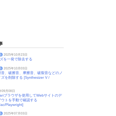
dwFlags 
As
Long
,
ByVal
 dwExtraInfo 
As
Long
)
事
曲
2025年10月23日
イズを一発で除去する
曲
2025年10月03日
擦音、破擦音、摩擦音、破裂音などのノ
削除する [Synthesizer V /
年09月08日
Safariブラウザを使用してWebサイトのデ
アウトを手動で確認する
ac/Playwright]
曲
2025年07月03日