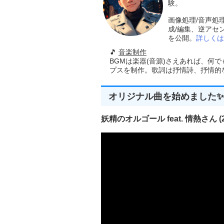
験。
画像処理/音声処
成/編集、逆アセ
を公開。
詳しくは
🎵
音楽制作
BGMは楽器(音源)さえあれば、何
プスを制作。歌詞は抒情詩、抒情的な楽
オリジナル曲を始めました✨
妖精のオルゴール feat. 情熱さん (20