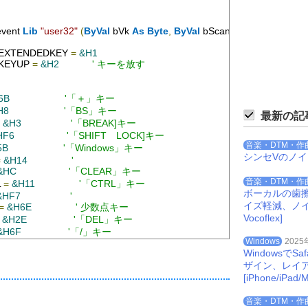
vent 
Lib
"user32"
(
ByVal
 bVk 
As
Byte
,
ByVal
 bScan 
As
Byte
,
ByVal
 
EXTENDEDKEY 
=
&H1
KEYUP 
=
&H2
' キーを放す
6B
'「＋」キー
H8
'「BS」キー
最新の記
&H3
'「BREAK]キー
HF6
'「SHIFT　LOCK]キー
音楽・DTM・作
5B
'「Windows」キー
シンセVのノ
=
&H14
'
&HC
'「CLEAR」キー
音楽・DTM・作
 
=
&H11
'「CTRL」キー
ボーカルの歯
&HF7
'
イズ軽減、ノイズを
=
&H6E
' 少数点キー
Vocoflex]
&H2E
'「DEL」キー
&H6F
'「/」キー
Windows
2025
&H28
'「↓」キー
Windowsで
23
'「END」「HELP」キー
ザイン、レイ
&HF9
'
[iPhone/iPad/M
&H1B
'「ESC」キー
 
=
&H2B
'
音楽・DTM・作
&HF8
'