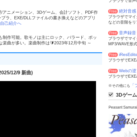
ブラウザで音声
絶対音感
Free
理/アニメーション、3Dゲーム、会計ソフト、PDF作
ブラウザでマイ
ンブラ、EXE/DLLファイルの書き換えなどのアプリ
などの音階をリ
自己紹介へ
音声録音
Free
でも制作可能。歌モノは主にロック、バラード、ポッ
ブラウザでマイ
曲が多い。楽曲制作は🔰2023年12月中旬 ～
MP3/WAVE
iResEdito
Free
ブラウザでEXE
Webの
Free
25/12/9 新曲)
ブラウザでEXE
「
※その他にも
3Dゲーム
Peasant Sam