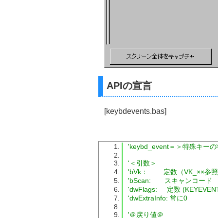
APIの宣言
[keybdevents.bas]
'keybd_event＝＞特殊キ
'＜引数＞
'bVk：        定数（VK_××参
'bScan:       スキャンコード
'dwFlags:     定数 (KEYEV
'dwExtraInfo: 常に0
'＠戻り値＠