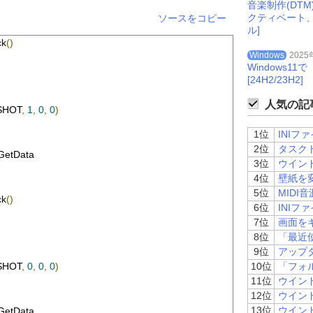
音楽制作(DT
0
' F1キー
クティベート
ソースをコピー
1
' F2キー
ル]
2
' F3キー
ck
()
4
' F5キー
Windows
2025
3
' F4キー
Windows
5
' F6キー
[24H2/23H2]
6
' F7キー
7
' F8キー
人気の記事
8
' F9キー
SHOT
,
1
,
0
,
0
)
79
' F10キー
A
' F11キー
1位
INI
7B
' F12キー
2位
タスク
GetData
7C
' F13キー
3位
ウイン
7D
' F14キー
4位
壁紙を
7E
' F15キー
5位
MIDI
7F
' F16キー
ck
()
80
' F17キー
6位
INIフ
81
' F18キー
7位
画面を
82
' F19キー
8位
「最近
83
' F20キー
9位
アップ
84
' F21キー
SHOT
,
0
,
0
,
0
)
10位
「フォ
85
' F22キー
11位
ウイン
86
' F23キー
87
' F24キー
12位
ウイン
H2F
'「HELP」キー
13位
ウイン
GetData