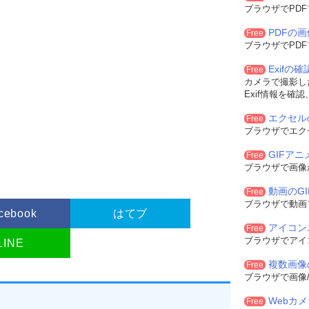
&H13
'「Pause」キー
ブラウザでPD
HFA
'
&H21
'
PDFの
Free
H2A
'
ブラウザでPD
KEY 
=
&HE5
'
 
=
&H2
' マウス右ボタン
Exifの
L 
=
&HA3
'
Free
=
&HD
'「Enter」キー
カメラで撮影した
&H27
'「→」キー
Exif情報を確
&HA5
'
&HA1
'
エクセル
Free
&H91
'
ブラウザでエク
&H29
'「Select」キー
OR 
=
&H6C
'
GIFア
Free
H10
'「Shift」キー
ブラウザで画像
T 
=
&H2C
' PrintScreen
T 
=
&H6D
'「-」キー
動画のG
Free
&H20
'　スペースキー
ブラウザで動画
9
'「TAB」キー
cebook
はてブ
6
'「↑」キー
アイコン
Free
&HFB
'
ブラウザでアイ
LINE
'「A」キー
複数画像
Free
'「B」キー
ブラウザで画像/
'「C」キー
'「D」キー
Webカ
Free
'「E」キー