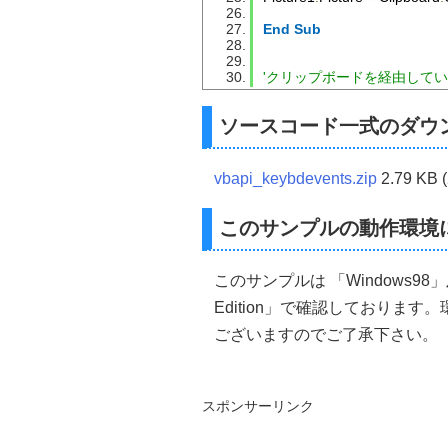
Public
Const
 VK_HOME 
=
&
Public
End
Sub
Const
 VK_INSERT 
=
Public
Const
 VK_LBUTTON
Public
Const
 VK_LCONTRO
'クリップボードを経由して
Public
Const
 VK_LEFT 
=
&
Public
Const
 VK_LMENU 
=
Public
Const
 VK_LSHIFT 
=
ソースコード一式のダウ
Public
Const
 VK_MBUTTON
Public
Const
 VK_MENU 
=
&
Public
Const
 VK_MULTIPLY
vbapi_keybdevents.zip
2.79 KB 
Public
Const
 VK_NEXT 
=
&
Public
Const
 VK_NONAME 
Public
Const
 VK_NUMLOCK
このサンプルの動作環境
Public
Const
 VK_NUMPAD0
Public
Const
 VK_NUMPAD1
Public
Const
 VK_NUMPAD2
このサンプルは 「Windows98」及び「Mic
Public
Const
 VK_NUMPAD4
Edition」で確認しておりま
Public
Const
 VK_NUMPAD3
Public
Const
 VK_NUMPAD5
ございますのでご了承下さい。
Public
Const
 VK_NUMPAD6
Public
Const
 VK_NUMPAD7
Public
Const
 VK_NUMPAD8
Public
Const
 VK_NUMPAD9
スポンサーリンク
Public
Const
 VK_OEM_CLE
Public
Const
 VK_PA1 
=
&H