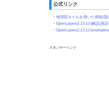
    background
-
color
:#
ffffff
;
公式リンク
    background
-
color
:
rgba
(
23
    font
-
size
:
12px
;
    line
-
height
:
14px
;
・
地理院タイルを用いた開発(国
    bottom
:
5px
;
    vertical
-
align
:
 middle
;
・
OpenLayers2.13.1の解説(英語
}
・
OpenLayers2.13.1のexample
</style>
</head>
<body>
<!-- マップの表示エリア -->
スポンサーリンク
<div
id
=
"map"
style
=
"
height
:
</body>
</html>