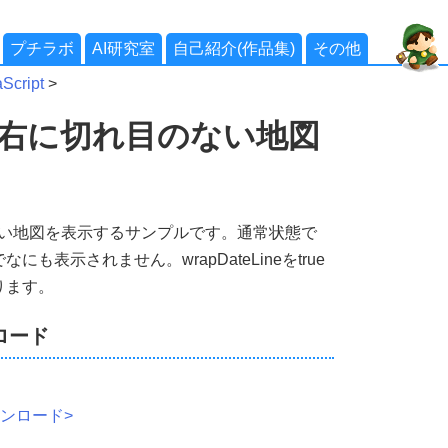
プチラボ
AI研究室
自己紹介(作品集)
その他
cript
>
rs]左右に切れ目のない地図
目のない地図を表示するサンプルです。通常状態で
表示されません。wrapDateLineをtrue
ります。
ンロード
ウンロード>