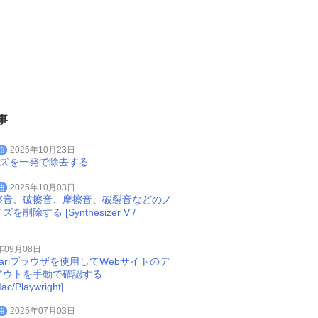
事
曲
2025年10月23日
TD/xhtml1-transitional.dtd">
イズを一発で除去する
曲
2025年10月03日
擦音、破擦音、摩擦音、破裂音などのノ
削除する [Synthesizer V /
年09月08日
Safariブラウザを使用してWebサイトのデ
アウトを手動で確認する
ac/Playwright]
曲
2025年07月03日