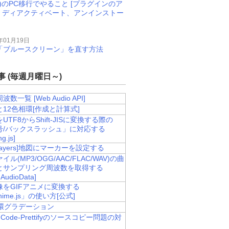
M)のPC移行でやること [プラグインのア
、ディアクティベート、アンインストー
年01月19日
11で「ブルースクリーン」を直す方法
 (毎週月曜日～)
数一覧 [Web Audio API]
12色相環[作成と計算式]
UTF8からShift-JISに変換する際の
号/バックスラッシュ」に対応する
g.js]
nLayers]地図にマーカーを設定する
ル(MP3/OGG/AAC/FLAC/WAV)の曲
とサンプリング周波数を取得する
AudioData]
像をGIFアニメに変換する
nime.js」の使い方[公式]
et='_blank'>国土地理院</a>"
,
相環グラデーション
e-Code-Prettifyのソースコピー問題の対