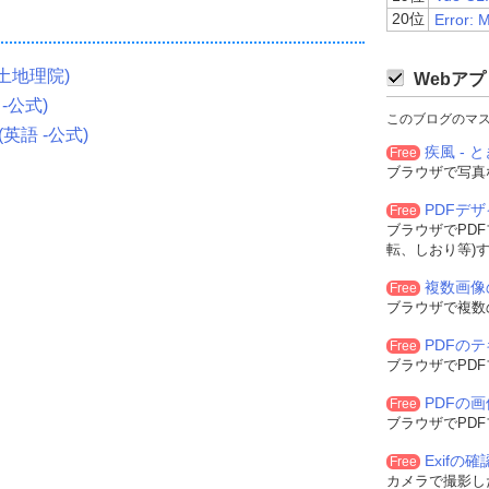
20位
Error: 
0
,
255
,
255
,
0.7
);
土地理院)
Webアプ
 -公式)
このブログのマ
s(英語 -公式)
疾風 - と
Free
ブラウザで写真
PDFデ
Free
350px
;
 width
:
100
%;
"
></div>
ブラウザでPD
転、しおり等)
複数画像
Free
ブラウザで複数
PDFの
Free
ブラウザでPD
PDFの
Free
ブラウザでPD
Exifの
Free
カメラで撮影した