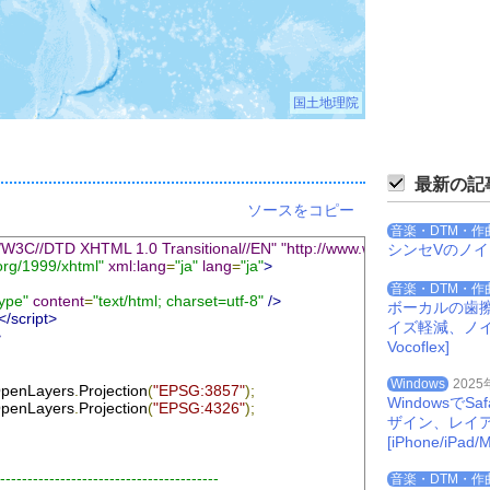
国土地理院
最新の記
ソースをコピー
音楽・DTM・作
3C//DTD XHTML 1.0 Transitional//EN" "http://www.w3.org/TR/xhtml1/D
シンセVのノ
org/1999/xhtml"
xml:lang
=
"ja"
lang
=
"ja"
>
音楽・DTM・作
ype"
content
=
"text/html; charset=utf-8"
/>
ボーカルの歯
</script>
イズ軽減、ノイズを
>
Vocoflex]
Windows
2025
penLayers
.
Projection
(
"EPSG:3857"
);
Windowsで
penLayers
.
Projection
(
"EPSG:4326"
);
ザイン、レイ
[iPhone/iPad/M
-----------------------------------------
音楽・DTM・作