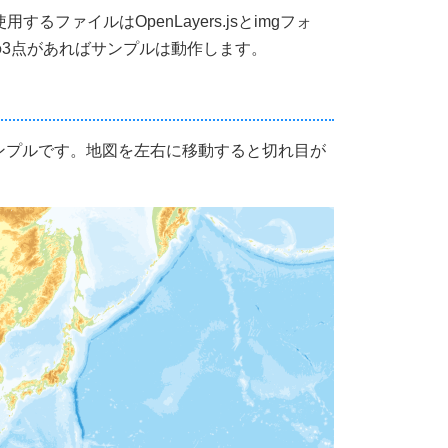
するファイルはOpenLayers.jsとimgフォ
この3点があればサンプルは動作します。
ンプルです。地図を左右に移動すると切れ目が