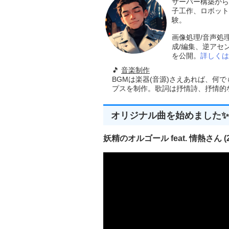
サーバー構築から
子工作、ロボット
験。
画像処理/音声処
成/編集、逆アセ
を公開。
詳しくは
🎵
音楽制作
BGMは楽器(音源)さえあれば、何
プスを制作。歌詞は抒情詩、抒情的な楽
オリジナル曲を始めました✨
妖精のオルゴール feat. 情熱さん (20