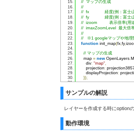
//  マップの生成
//
//  fx             経度(例：富
//  fy             緯度(例：富士
//  izoom          
//  imaxZoomLevel
//
//   ※1 googleマッ
function
 init_map
(
fx
,
fy
,
izo
// マップの生成
    map 
=
new
OpenLayers
.
M
      div
:
"map"
,
      projection
:
 projection385
      displayProjection
:
 projec
});
// レイヤーの生成
サンプルの解説
    map
.
addLayer
(
new
OpenL
"標準地図"
,
// レイヤ
"https://cyberjapandata.
{
レイヤーを作成する時にoptionのw
// options(attrib
            attribution  
:
"<a href
動作環境
            maxZoomLevel 
:
 ima
            wrapDateLine 
:
true
}