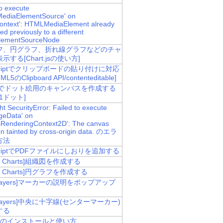
to execute
MediaElementSource' on
ontext': HTMLMediaElement already
d previously to a different
lementSourceNode
フ、円グラフ、折れ線グラフなどのチャ
示する[Chart.jsの使い方]
Scriptでクリップボードの貼り付けに対応
L5のClipboard API/contenteditable]
asでドット絵用のキャンバスを作成する
=1ドット]
t SecurityError: Failed to execute
geData' on
RenderingContext2D': The canvas
n tainted by cross-origin data. のエラ
方法
ScriptでPDFファイルにしおりを追加する
le Charts]組織図を作成する
le Charts]円グラフを作成する
nLayers]マーカーの説明をポップアップ
nLayers]中央に十字線(センターマーカー)
する
CLIのインストールと使い方