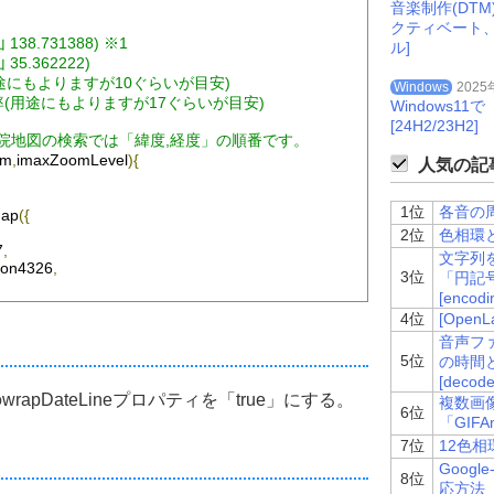
音楽制作(DT
クティベート
士山 138.731388) ※1 
ル]
山 35.362222) 
表示倍率(用途にもよりますが10ぐらいが目安)
Windows
2025
  最大倍率(用途にもよりますが17ぐらいが目安)
Windows
[24H2/23H2]
プや地理院地図の検索では「緯度,経度」の順番です。 
om
,
imaxZoomLevel
){
人気の記事
1位
各音の周波
ap
({
2位
色相環と
7
,
文字列を
tion4326
,
3位
「円記
[encodin
4位
[Ope
ayers
.
Layer
.
XYZ
(
音声ファイ
ー名
5位
の時間
gsi.go.jp/xyz/std/${z}/${x}/${y}.png"
,
// url
[decode
rapDateLineプロパティを「true」にする。
複数画
6位
ution:帰属,,minZoomLevel:最小倍率(未使用),maxZoomLevel:最大倍率)
「GIFA
='http://www.gsi.go.jp/kikakuchousei/kikakuchousei40182.html' targ
7位
12色
xZoomLevel
,
Googl
8位
応方法