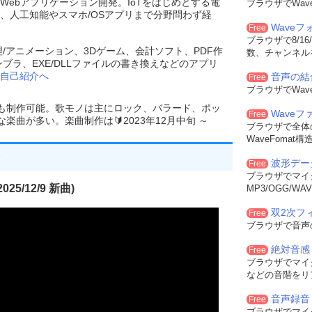
Webアプリケーション開発。IoTをはじめとする電
ブラウザでWa
、人工知能やスマホ/OSアプリまで分野問わず経
Wave
Free
ブラウザで8/16
理/アニメーション、3Dゲーム、会計ソフト、PDF作
数、チャンネル
ンブラ、EXE/DLLファイルの書き換えなどのアプリ
自己紹介へ
音声の結
Free
ブラウザでWa
でも制作可能。歌モノは主にロック、バラード、ポッ
Wave
Free
曲が多い。楽曲制作は🔰2023年12月中旬 ～
ブラウザで全体
WaveFoma
波形デー
Free
ブラウザでマイ
25/12/9 新曲)
MP3/OGG/
双2次フィル
Free
ブラウザで音声
絶対音感
Free
ブラウザでマイ
などの音階をリ
音声録音
Free
ブラウザでマイ