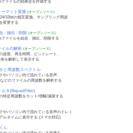
veファイルの効果音を作成する
フォーマット変換
(オープンソース)
/24/32bitの相互変換。サンプリング周波
を変更する
合
抽出
削除
/
/
(オープンソース)
veファイルを結合、抽出、削除する
ファイルの解析
(オープンソース)
の波形、再生時間、ビットレート、
t構造体を解析して表示する
タと周波数スペクトル
クやパソコン内で流れている音声、
WAVなどのファイルの周波数を解析する
タ(BiquadFilter)
の特定周波数をカット/増幅/減衰する
クやパソコン内で流れている音声のドレミ
アルタイムに表示する (スマホ対応)
くん
クやパソコン内で流れている音声を