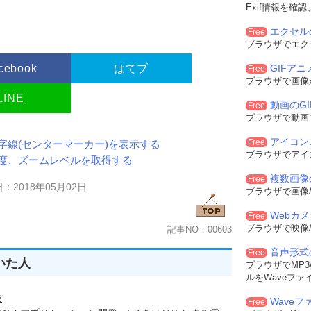
Exif情報を確
エクセル
Free
ブラウザでエク
cebook
はてブ
GIFア
Free
ブラウザで画像
LINE
動画のG
Free
ブラウザで動画
アイコン
Free
央に十字線(センターマーカー)を表示する
ブラウザでアイ
緯度、経度、ズームレベルを取得する
複数画像
Free
：2018年05月02日
ブラウザで画像/
Webカ
Free
ブラウザで映像/
記事NO：00603
音声形式
Free
いた人
ブラウザでMP3/
ルをWaveファ
験
Waveフ
Free