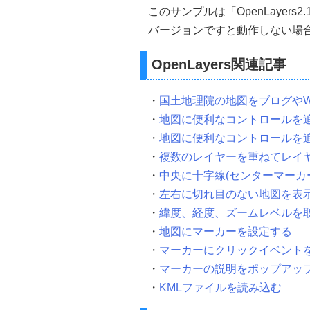
));
このサンプルは「OpenLayer
バージョンですと動作しない場
// マップの中心を設定
    map
.
setCenter
(
new
Open
                        fx
,
// X:経度
OpenLayers関連記事
                        fy  
// Y:緯度
).
transform
(
pro
                      izoom 
// デ
・
国土地理院の地図をブログやW
);
}
・
地図に便利なコントロールを
// onloadイベント
・
地図に便利なコントロールを
  window
.
onload 
=
function
()
・
複数のレイヤーを重ねてレイ
// マップの生成(経度、緯
・
中央に十字線(センターマーカ
    init_map
(
138.731388
,
35.
・
左右に切れ目のない地図を表
}
・
緯度、経度、ズームレベルを
</script>
・
地図にマーカーを設定する
<style
type
=
"text/css"
>
・
マーカーにクリックイベント
/* 国土地理院の出典表示用 *
・
マーカーの説明をポップアッ
  body 
{
padding
:
0
;
 margin
:
0
  div
.
olControlAttribution 
{
・
KMLファイルを読み込む
    padding
:
3px
;
    color
:#
000000
;