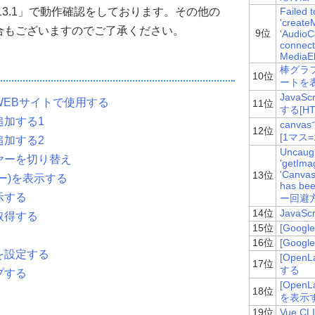
s2.13.1」で動作確認をしております。その他の
Failed 
'create
合もございますのでご了承ください。
9位
'AudioC
Layers
.
LonLat
(
connecte
MediaE
棒グラ
10位
jection4326
,
 projection3857
),
// 座標系 
ートを表
フォルトズームレベル
Java
EBサイトで使用する
11位
する[HTM
追加する1
canv
12位
[1マス
追加する2
{
Uncaugh
ヤーを切り替え
'getIma
度、倍率、最大倍率)
'Canvas
13位
ー)を表示する
has bee
362222
,
3
,
18
);
示する
ー回避
14位
Java
取得する
15位
[Goog
16位
[Goog
を設定する
[Ope
17位
/
する
プする
}
[Ope
18位
を表示
19位
Vue 