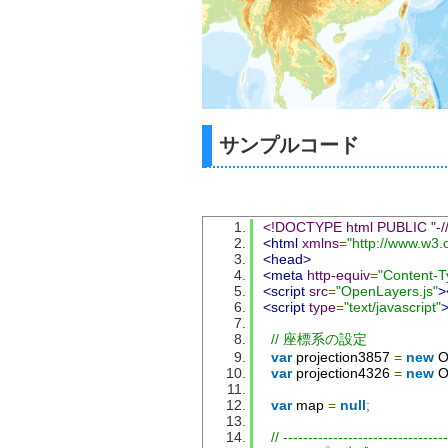
サンプルコード
<!DOCTYPE html PUBLIC "-//W
<html
xmlns
=
"http://www.w3.
<head>
<meta
http-equiv
=
"Content-T
<script
src
=
"OpenLayers.js"
>
<script
type
=
"text/javascript"
// 座標系の設定
var
 projection3857 
=
new
O
var
 projection4326 
=
new
O
var
 map 
=
null
;
// --------------------------------