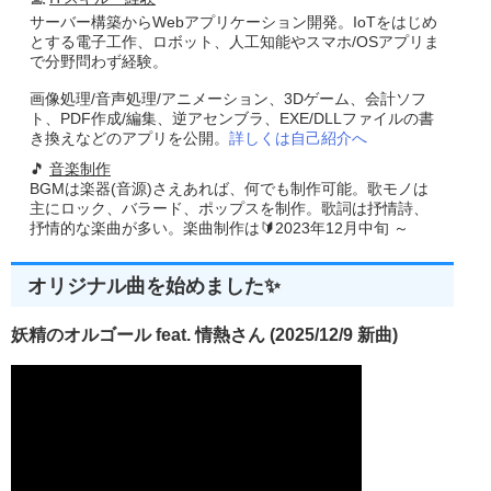
サーバー構築からWebアプリケーション開発。IoTをはじめ
とする電子工作、ロボット、人工知能やスマホ/OSアプリま
で分野問わず経験。
画像処理/音声処理/アニメーション、3Dゲーム、会計ソフ
ト、PDF作成/編集、逆アセンブラ、EXE/DLLファイルの書
き換えなどのアプリを公開。
詳しくは自己紹介へ
🎵
音楽制作
BGMは楽器(音源)さえあれば、何でも制作可能。歌モノは
主にロック、バラード、ポップスを制作。歌詞は抒情詩、
抒情的な楽曲が多い。楽曲制作は🔰2023年12月中旬 ～
オリジナル曲を始めました✨
妖精のオルゴール feat. 情熱さん (2025/12/9 新曲)