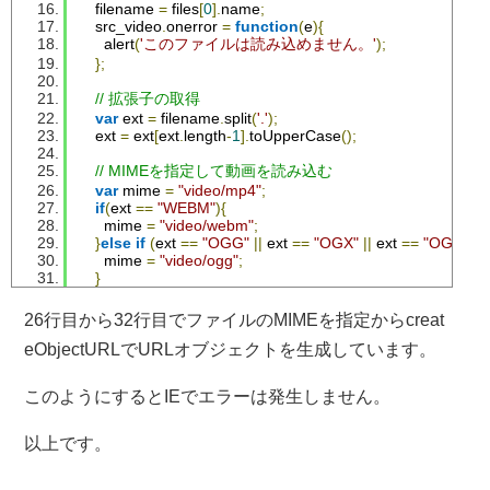
    filename 
=
 files
[
0
].
name
;
    src_video
.
onerror 
=
function
(
e
){
      alert
(
'このファイルは読み込めません。'
);
};
// 拡張子の取得 
var
 ext 
=
 filename
.
split
(
'.'
);
    ext 
=
 ext
[
ext
.
length
-
1
].
toUpperCase
();
// MIMEを指定して動画を読み込む
var
 mime 
=
"video/mp4"
;
if
(
ext 
==
"WEBM"
){
      mime 
=
"video/webm"
;
}
else
if
(
ext 
==
"OGG"
||
 ext 
==
"OGX"
||
 ext 
==
"OGV"
){
      mime 
=
"video/ogg"
;
}
    src_video
.
src 
=
 URL
.
createObjectURL
(
new
Blob
([
files
[
0
]]
}
26行目から32行目でファイルのMIMEを指定からcreat
  document
.
getElementById
(
"inputfile"
).
value 
=
''
;
}
eObjectURLでURLオブジェクトを生成しています。
</script>
</head>
このようにするとIEでエラーは発生しません。
<body>
<input
type
=
"file"
id
=
"inputfile"
accept
=
"video/mp4,video/we
<br><br>
以上です。
<video
id
=
"SrcVideo"
controls
width
=
"480"
></video>
</body>
</html>