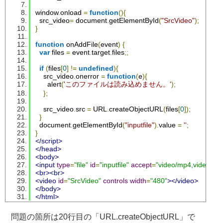
window
.
onload 
=
function
(){
  src_video
=
 document
.
getElementById
(
"SrcVideo"
);
}
function
 onAddFile
(
event
)
{
var
 files 
=
 event
.
target
.
files
;;
if
(
files
[
0
]
!=
undefined
){
    src_video
.
onerror 
=
function
(
e
){
      alert
(
'このファイルは読み込めません。'
);
};
    src_video
.
src 
=
 URL
.
createObjectURL
(
files
[
0
]);
}
  document
.
getElementById
(
"inputfile"
).
value 
=
''
;
}
</script>
</head>
<body>
<input
type
=
"file"
id
=
"inputfile"
accept
=
"video/mp4,video/we
<br><br>
<video
id
=
"SrcVideo"
controls
width
=
"480"
></video>
</body>
</html>
問題の箇所は20行目の「URL.createObjectURL」で