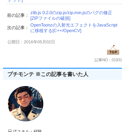
zlib.js 0.2.0のzip.js/zip.min.jsのバグの修正
前の記事：
[ZIPファイルの破損]
OpenToonzの入射光エフェクトをJavaScript
次の記事：
に移植する[C++/OpenCV]
公開日：2016年05月02日
記事NO：01931
プチモンテ ※この記事を書いた人
💻
ITスキル・経験