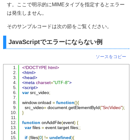
す。ここで明示的にMIMEタイプを指定するとエラー
は発生しません。
そのサンプルコードは次の節をご覧ください。
JavaScriptでエラーにならない例
ソースをコピー
<!DOCTYPE html>
<html>
<head>
<meta
charset
=
"UTF-8"
>
<script>
var
 src_video
;
window
.
onload 
=
function
(){
  src_video
=
 document
.
getElementById
(
"SrcVideo"
);
}
function
 onAddFile
(
event
)
{
var
 files 
=
 event
.
target
.
files
;;
if
(
files
[
0
]
!=
undefined
){