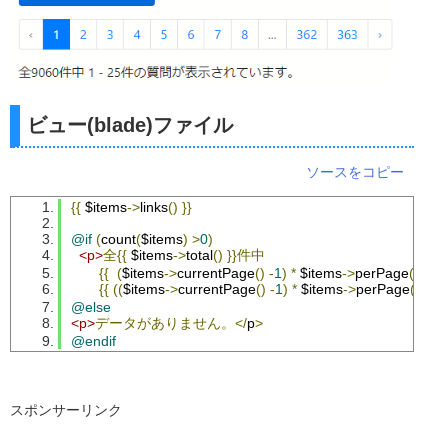
ビュー(blade)ファイル
ソースをコピー
{{
 $items
->
links
()
}}
@if
(
count
(
$items
)
>
0
)
<p>
全{{
 $items
->
total
()
}}件中
{{
(
$items
->
currentPage
()
-
1
)
*
 $items
->
perPage
()
+
1
}
{{
((
$items
->
currentPage
()
-
1
)
*
 $items
->
perPage
()
+
1
@else
<p>
データがありません。</
p
>
@endif
スポンサーリンク