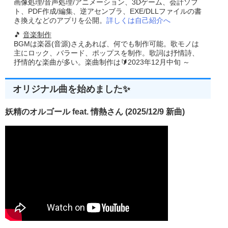
画像処理/音声処理/アニメーション、3Dゲーム、会計ソフ
ト、PDF作成/編集、逆アセンブラ、EXE/DLLファイルの書
き換えなどのアプリを公開。
詳しくは自己紹介へ
🎵
音楽制作
BGMは楽器(音源)さえあれば、何でも制作可能。歌モノは
主にロック、バラード、ポップスを制作。歌詞は抒情詩、
抒情的な楽曲が多い。楽曲制作は🔰2023年12月中旬 ～
オリジナル曲を始めました✨
妖精のオルゴール feat. 情熱さん (2025/12/9 新曲)