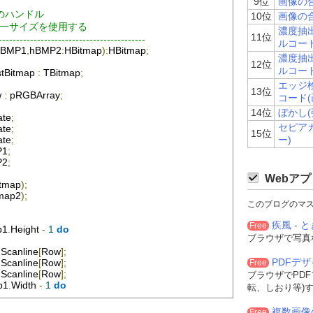
9位
画像の
ップのハンドル
10位
画像の
同一サイズを使用する
濃度抽出
11位
------------------------------------------
ルコー
hBMP1
,
hBMP2
:
HBitmap
):
HBitmap
;
濃度抽出
12位
ルコー
tBitmap
:
TBitmap
;
エッジ検
13位
w
:
 pRGBArray
;
コード(
14位
ぼかし(
ate
;
セピア
ate
;
15位
ate
;
ー)
P1
;
P2
;
Webアプ
itmap
);
tmap2
);
このブログのマ
疾風 - と
Free
p1
.
Height
-
1
do
ブラウザで写真
.
Scanline
[
Row
];
PDFデ
.
Scanline
[
Row
];
Free
.
Scanline
[
Row
];
ブラウザでPD
p1
.
Width
-
1
do
転、しおり等)
   
:=
Min
(
SrcRow1
[
Col
].
rgbtRed
,
SrcRow2
[
Col
].
rgbtRed
);
複数画像
Free