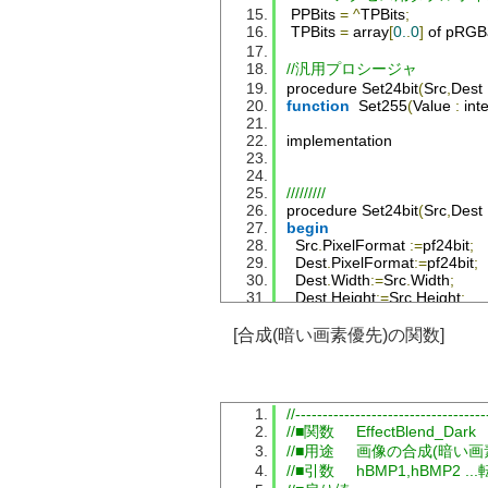
PPBits
=
^
TPBits
;
TPBits
=
 array
[
0.
.
0
]
 of pRGB
//汎用プロシージャ
procedure 
Set24bit
(
Src
,
Dest
function
Set255
(
Value
:
 int
implementation
/////////
procedure 
Set24bit
(
Src
,
Dest
begin
Src
.
PixelFormat
:=
pf24bit
;
Dest
.
PixelFormat
:=
pf24bit
;
Dest
.
Width
:=
Src
.
Width
;
Dest
.
Height
:=
Src
.
Height
;
end
;
[合成(暗い画素優先)の関数]
/////////
function
Set255
(
Value
:
Integ
begin
if
Value
>=
255
then
//-----------------------------------
Result
:=
255
//■関数     EffectBlend_Dark
else
if
Value
<=
0
then
//■用途     画像の合成(暗い
Result
:=
0
//■引数     hBMP1,hBM
else
Result
:=
Value
;