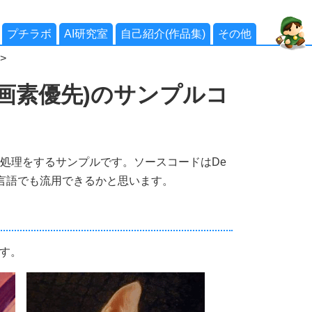
プチラボ
AI研究室
自己紹介(作品集)
その他
>
画素優先)のサンプルコ
の処理をするサンプルです。ソースコードはDe
他の言語でも流用できるかと思います。
す。