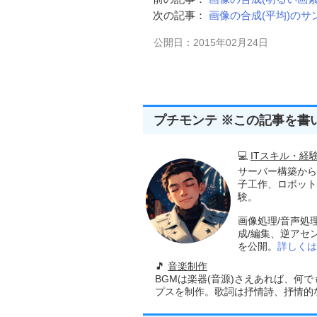
次の記事：
画像の合成(平均)のサ
公開日：2015年02月24日
プチモンテ ※この記事を書
💻
ITスキル・経
サーバー構築から
子工作、ロボット
験。
画像処理/音声処
成/編集、逆アセ
を公開。
詳しくは
🎵
音楽制作
BGMは楽器(音源)さえあれば、何
プスを制作。歌詞は抒情詩、抒情的な楽