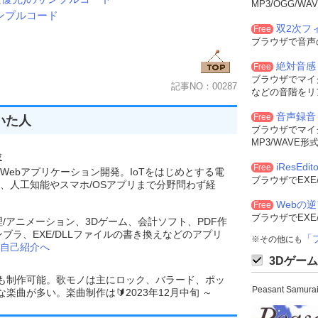
MP3/OGG/
ンプルコード
双2次フィル
Free
ブラウザで音声
絶対音感
Free
ブラウザでマイ
記事NO：00287
などの音階をリ
音声録音
Free
いた人
ブラウザでマイ
MP3/WAVE
験
iResEdito
Free
Webアプリケーション開発。IoTをはじめとする電
ブラウザでEXE
、人工知能やスマホ/OSアプリまで分野問わず経
Webの
Free
ブラウザでEXE
理/アニメーション、3Dゲーム、会計ソフト、PDF作
ンブラ、EXE/DLLファイルの書き換えなどのアプリ
「
※その他にも
自己紹介へ
3Dゲーム
でも制作可能。歌モノは主にロック、バラード、ポッ
Peasant Sam
曲が多い。楽曲制作は🔰2023年12月中旬 ～