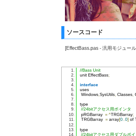
ソースコード
[EffectBass.pas - 汎用モジュール
//Bass Unit
unit 
EffectBass
;
interface
uses
Windows
,
SysUtils
,
Classes
,
type
//24bitアクセス用ポインタ
 pRGBarray  
=
^
TRGBarray
;
TRGBarray
=
 array
[
0.
.
0
]
 of 
type
//24bitアクセス用ダブルポ