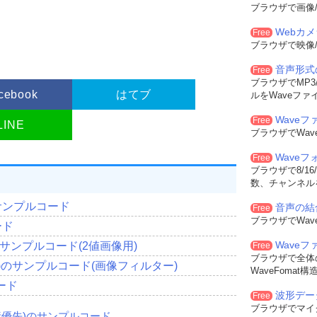
ブラウザで画像/
Webカ
Free
ブラウザで映像/
音声形式
Free
ブラウザでMP3/
cebook
はてブ
ルをWaveファ
Waveフ
Free
LINE
ブラウザでWa
Wave
Free
ブラウザで8/16
数、チャンネル
サンプルコード
音声の結
Free
ブラウザでWa
ード
Wave
サンプルコード(2値画像用)
Free
ブラウザで全体
直)のサンプルコード(画像フィルター)
WaveFoma
ード
波形デー
Free
ブラウザでマイ
素優先)のサンプルコード