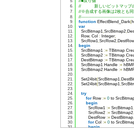
end
;
//■戻り値
end
.
//           新しいビットマ
//※合成する画像は2枚とも
//-----------------------------------
function
EffectBlend_Dark
(
var
SrcBitmap1
,
SrcBitmap2
,
Des
Row
,
Col
:
Integer
;
SrcRow1
,
SrcRow2
,
DestRo
begin
SrcBitmap1
:=
TBitmap
.
Cre
SrcBitmap2
:=
TBitmap
.
Cre
DestBitmap
:=
TBitmap
.
Cre
SrcBitmap1
.
Handle
:=
 hBM
SrcBitmap2
.
Handle
:=
 hBM
Set24bit
(
SrcBitmap1
,
DestB
Set24bit
(
SrcBitmap1
,
SrcBi
try
for
Row
:=
0
 to 
SrcBitma
begin
SrcRow1
:=
SrcBitmap1
SrcRow2
:=
SrcBitmap2
DestRow
:=
DestBitmap
for
Col
:=
0
 to 
SrcBitma
begin
DestRow
[
Col
].
rgbtRed