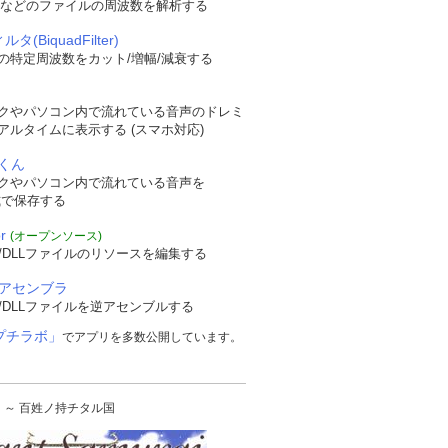
WAVなどのファイルの周波数を解析する
タ(BiquadFilter)
の特定周波数をカット/増幅/減衰する
クやパソコン内で流れている音声のドレミ
アルタイムに表示する (スマホ対応)
くん
クやパソコン内で流れている音声を
形式で保存する
r
(オープンソース)
/DLLファイルのリソースを編集する
逆アセンブラ
/DLLファイルを逆アセンブルする
プチラボ」
でアプリを多数公開しています。
urai ～ 百姓ノ持チタル国