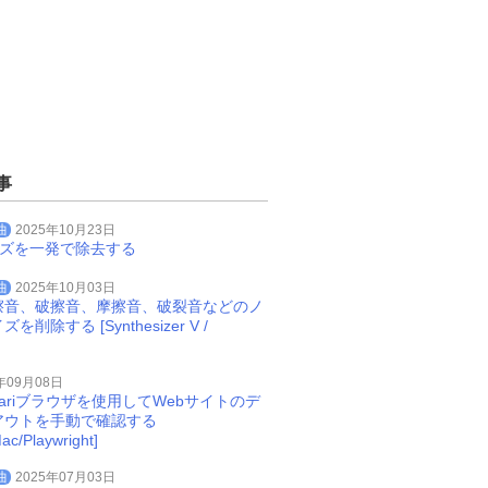
事
曲
2025年10月23日
イズを一発で除去する
曲
2025年10月03日
擦音、破擦音、摩擦音、破裂音などのノ
削除する [Synthesizer V /
年09月08日
Safariブラウザを使用してWebサイトのデ
アウトを手動で確認する
ac/Playwright]
曲
2025年07月03日