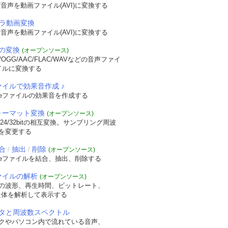
音声を動画ファイル(AVI)に変換する
メラ動画変換
音声を動画ファイル(AVI)に変換する
の変換
(オープンソース)
OGG/AAC/FLAC/WAVなどの音声ファイ
イルに変換する
ァイルで効果音作成 ♪
veファイルの効果音を作成する
フォーマット変換
(オープンソース)
/24/32bitの相互変換。サンプリング周波
を変更する
合
抽出
削除
/
/
(オープンソース)
veファイルを結合、抽出、削除する
ファイルの解析
(オープンソース)
の波形、再生時間、ビットレート、
t構造体を解析して表示する
タと周波数スペクトル
クやパソコン内で流れている音声、