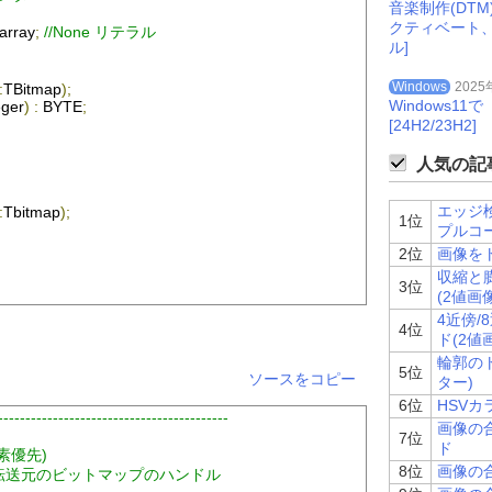
音楽制作(DT
クティベート
array
;
//None リテラル
ル]
Windows
2025
:
TBitmap
);
Windows
eger
)
:
 BYTE
;
[24H2/23H2]
人気の記事
エッジ検
:
Tbitmap
);
1位
プルコ
2位
画像を
収縮と
3位
(2値画
4近傍
4位
ド(2値
輪郭の
er
):
Byte
;
5位
ソースをコピー
ター)
6位
HSV
------------------------------------------
画像の
7位
ド
画素優先)
8位
画像の合
P2 ...転送元のビットマップのハンドル