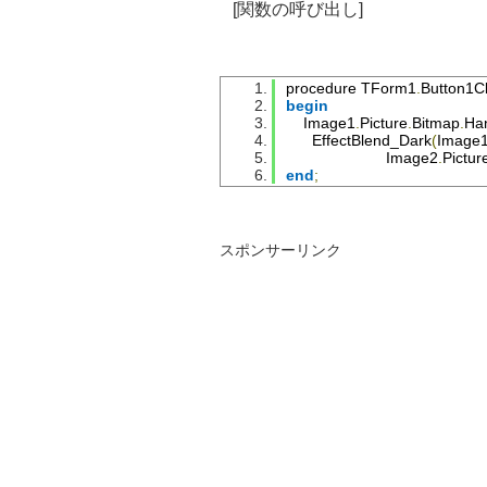
[関数の呼び出し]
DestRow
[
Col
].
rgbtGr
DestRow
[
Col
].
rgbtBlu
end
;
end
;
procedure 
TForm1
.
Button1Cl
Result
:=
DestBitmap
.
Rele
begin
except
Image1
.
Picture
.
Bitmap
.
Ha
Result
:=
SrcBitmap1
.
Relea
EffectBlend_Dark
(
Image
end
;
Image2
.
Pictur
end
;
SrcBitmap1
.
free
;
SrcBitmap2
.
free
;
DestBitmap
.
free
;
end
;
スポンサーリンク