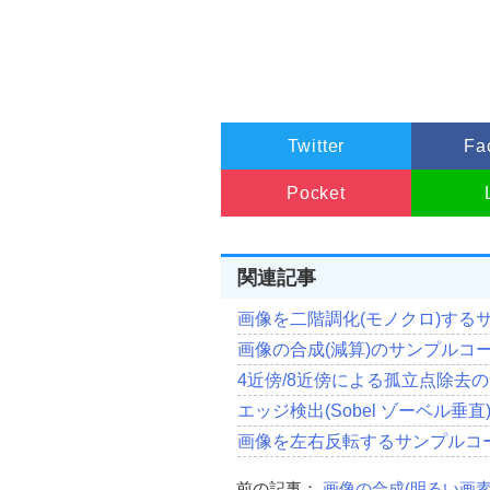
Twitter
Fa
Pocket
関連記事
画像を二階調化(モノクロ)する
画像の合成(減算)のサンプルコ
4近傍/8近傍による孤立点除去の
エッジ検出(Sobel ゾーベル垂
画像を左右反転するサンプルコ
前の記事：
画像の合成(明るい画