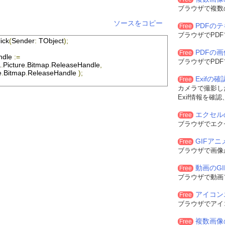
een 
:=
Min
(
SrcRow1
[
Col
].
rgbtGreen
,
SrcRow2
[
Col
].
rgbtGreen
);
ブラウザで複数
e  
:=
Min
(
SrcRow1
[
Col
].
rgbtBlue
,
SrcRow2
[
Col
].
rgbtBlue
);
ソースをコピー
PDFの
Free
ブラウザでPD
ick
(
Sender
:
TObject
);
aseHandle
;
PDFの
Free
ndle
:=
seHandle
;
ブラウザでPD
1
.
Picture
.
Bitmap
.
ReleaseHandle
,
e
.
Bitmap
.
ReleaseHandle
);
Exifの
Free
カメラで撮影した
Exif情報を確
エクセル
Free
ブラウザでエク
GIFア
Free
ブラウザで画像
動画のG
Free
ブラウザで動画
アイコン
Free
ブラウザでアイ
複数画像
Free