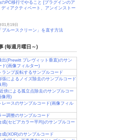
M)のPC移行でやること [プラグインのア
、ディアクティベート、アンインストー
年01月19日
11で「ブルースクリーン」を直す方法
 (毎週月曜日～)
出(Prewitt プレヴィット垂直)のサン
ード(画像フィルター)
トランプ反転するサンプルコード
膨張によるノイズ除去のサンプルコード
像用)
/8近傍による孤立点除去のサンプルコー
画像用)
トレースのサンプルコード(画像フィル
カラー調整のサンプルコード
合成(セピアカラー平均)のサンプルコー
成(XOR)のサンプルコード