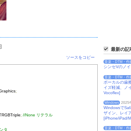
]
最新の記
ソースをコピー
音楽・DTM・作
シンセVのノ
音楽・DTM・作
ボーカルの歯
イズ軽減、ノイズを
Graphics
;
Vocoflex]
Windows
2025
Windowsで
ザイン、レイ
TRGBTriple
;
//None リテラル
[iPhone/iPad/M
音楽・DTM・作
インタ