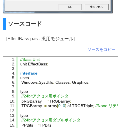
ソースコード
[EffectBass.pas - 汎用モジュール]
ソースをコピー
//Bass Unit
unit 
EffectBass
;
interface
uses
Windows
,
SysUtils
,
Classes
,
Graphics
;
type
//24bitアクセス用ポインタ
 pRGBarray  
=
^
TRGBarray
;
TRGBarray
=
 array
[
0.
.
0
]
 of 
TRGBTriple
;
//None リテラル
type
//24bitアクセス用ダブルポインタ
PPBits
=
^
TPBits
;