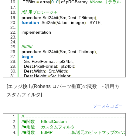
TPBits
=
 array
[
0.
.
0
]
 of pRGBarray
;
//None リテラル
//汎用プロシージャ
procedure 
Set24bit
(
Src
,
Dest
:
TBitmap
);
function
Set255
(
Value
:
 integer
)
:
 BYTE
;
implementation
/////////
procedure 
Set24bit
(
Src
,
Dest
:
Tbitmap
);
begin
Src
.
PixelFormat
:=
pf24bit
;
Dest
.
PixelFormat
:=
pf24bit
;
Dest
.
Width
:=
Src
.
Width
;
Dest
.
Height
:=
Src
.
Height
;
end
;
[エッジ検出(Roberts ロバーツ垂直)の関数 - 汎用カ
/////////
スタムフィルタ]
function
Set255
(
Value
:
Integer
):
Byte
;
begin
if
Value
>=
255
then
ソースをコピー
Result
:=
255
else
if
Value
<=
0
then
//-------------------------------------------------------------------------
Result
:=
0
//■関数     EffectCustom
else
Result
:=
Value
;
//■用途     カスタムフィルタ
end
;
//■引数     hBMP             ...転送元のビットマップのハンドル
end
.