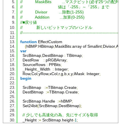
//           MaskBits         ...マスクビット(必ず25つの配列
//                               値は「-255」～「255」まで
//           Divisor          ...除数(1-255)
//           Addition         ...加算(0-255)
//■戻り値
//            新しいビットマップのハンドル
//-------------------------------------------------------------------------
function
EffectCustom
(
hBMP
:
HBitmap
;
MaskBits
:
array of 
Smallint
;
Divisor
,
Additi
var
SrcBitmap
,
DestBitmap
:
TBitmap
;
DestRow
:
 pRGBArray
;
SourceRows
:
PPBits
;
_Height
,
_Width
:
Integer
;
Row
,
Col
,
yRow
,
xCol
,
r
,
g
,
b
,
x
,
y
,
iMask
:
Integer
;
begin
SrcBitmap
:=
TBitmap
.
Create
;
DestBitmap
:=
TBitmap
.
Create
;
SrcBitmap
.
Handle
:=
hBMP
;
Set24bit
(
SrcBitmap
,
DestBitmap
);
// 少しでも高速化の為、先にサイズを取得
_Height
:=
SrcBitmap
.
height
-
1
;
_Width
:=
SrcBitmap
.
width
-
1
;