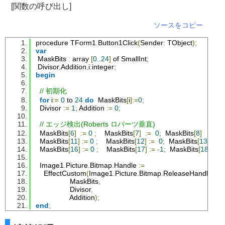
[関数の呼び出し]
GetMem
(
SourceRows
,
SrcBitmap
.
Height
*
SizeOf
(
pRGBAr
try
ソースをコピー
for
Row
:=
0
 to 
SrcBitmap
.
Height
-
1
do
SourceRows
[
Ro
for
Row
:=
0
To
_Height
do
procedure 
TForm1
.
Button1Click
(
Sender
:
TObject
);
begin
var
MaskBits
:
 array 
[
0.
.
24
]
 of 
SmallInt
;
DestRow
:=
DestBitmap
.
ScanLine
[
Row
];
Divisor
,
Addition
,
i
:
integer
;
begin
for
Col
:=
0
To
_Width
do
begin
// 初期化
for
 i
:=
0
 to 
24
do
MaskBits
[
i
]:=
0
;
        R
:=
0
;
 G
:=
0
;
 B
:=
0
;
 iMask
:=
0
;
Divisor
:=
1
;
Addition
:=
0
;
// 5x5
// エッジ検出(Roberts ロバーツ垂直)
for
 y
:=
-
2
 to 
2
do
MaskBits
[
6
]
:=
0
;
MaskBits
[
7
]
:=
0
;
MaskBits
[
8
]
:=
0
;
begin
MaskBits
[
11
]
:=
0
;
MaskBits
[
12
]
:=
0
;
MaskBits
[
13
]
:=
for
 x
:=
-
2
 to 
2
do
MaskBits
[
16
]
:=
0
;
MaskBits
[
17
]
:=
-
1
;
MaskBits
[
18
]
:=
begin
Image1
.
Picture
.
Bitmap
.
Handle
:=
//Y軸
EffectCustom
(
Image1
.
Picture
.
Bitmap
.
ReleaseHandle
,
if
Row
+(
y
)
>
_Height
then
 yRow
:=
_Height
MaskBits
,
else
if
Row
+(
y
)
<
0
then
 yRow
:=
0
Divisor
,
else
                      yRow
:=
Row
+(
y
);
Addition
);
end
;
//X軸
if
Col
+(
x
)
>
_Width
then
  xCol
:=
_Width