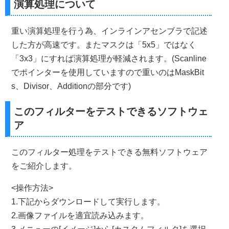
演算処理について
else
if
Col
+(
x
)
<
0
then
  xCol
:=
0
else
                      xCol
:=
Col
+(
x
);
            R 
:=
 R 
+
(
SourceRows
[
yRow
][
xCol
].
rgbtRed   
*
Mask
重い演算処理を行う為、インラインアセンブラで記述
            G 
:=
 G 
+
(
SourceRows
[
yRow
][
xCol
].
rgbtGreen 
*
Mas
した方が高速です。またマスクは「5x5」ではなく
            B 
:=
 B 
+
(
SourceRows
[
yRow
][
xCol
].
rgbtBlue  
*
MaskB
            inc
(
iMask
);
「3x3」にすれば演算処理が軽減されます。(Scanline
end
;
end
;
でポインターを使用していますので重いのはMaskBit
s、Divisor、Additionの部分です)
DestRow
[
Col
].
rgbtRed   
:=
Set255
((
R div 
Divisor
)+
Addi
DestRow
[
Col
].
rgbtGreen 
:=
Set255
((
G div 
Divisor
)+
Add
DestRow
[
Col
].
rgbtBlue  
:=
Set255
((
B div 
Divisor
)+
Addit
このフィルターをテストできるソフトウェ
end
;
end
;
ア
FreeMem
(
SourceRows
);
SourceRows
:=
nil
;
Result
:=
DestBitmap
.
ReleaseHandle
;
このフィルター処理をテストできる無料ソフトウェア
except
をご紹介します。
if
Assigned
(
SourceRows
)
then
FreeMem
(
SourceRows
);
Result
:=
SrcBitmap
.
ReleaseHandle
;
end
;
<操作方法>
SrcBitmap
.
Free
;
DestBitmap
.
Free
;
1.下記からダウンロードして実行します。
end
;
2.画像ファイルを適宜読み込みます。