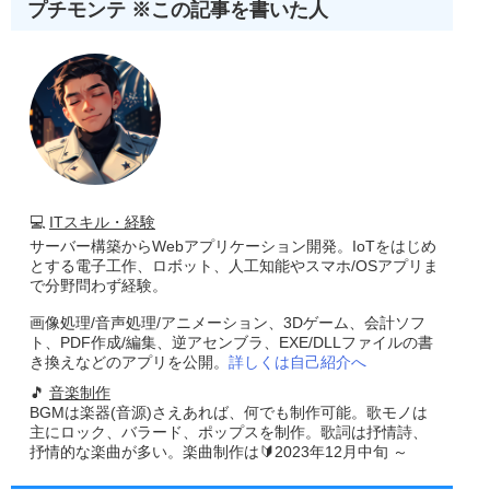
プチモンテ ※この記事を書いた人
💻
ITスキル・経験
サーバー構築からWebアプリケーション開発。IoTをはじめ
とする電子工作、ロボット、人工知能やスマホ/OSアプリま
で分野問わず経験。
画像処理/音声処理/アニメーション、3Dゲーム、会計ソフ
ト、PDF作成/編集、逆アセンブラ、EXE/DLLファイルの書
き換えなどのアプリを公開。
詳しくは自己紹介へ
🎵
音楽制作
BGMは楽器(音源)さえあれば、何でも制作可能。歌モノは
主にロック、バラード、ポップスを制作。歌詞は抒情詩、
抒情的な楽曲が多い。楽曲制作は🔰2023年12月中旬 ～