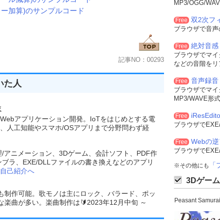
MP3/OGG/
ラー加算)のサンプルコード
双2次フィル
Free
ブラウザで音声
絶対音感
Free
ブラウザでマイ
記事NO：00293
などの音階をリ
音声録音
Free
いた人
ブラウザでマイ
MP3/WAVE
験
iResEdito
Free
Webアプリケーション開発。IoTをはじめとする電
ブラウザでEXE
、人工知能やスマホ/OSアプリまで分野問わず経
Webの
Free
ブラウザでEXE
理/アニメーション、3Dゲーム、会計ソフト、PDF作
ンブラ、EXE/DLLファイルの書き換えなどのアプリ
「
※その他にも
自己紹介へ
3Dゲーム
でも制作可能。歌モノは主にロック、バラード、ポッ
Peasant Sam
曲が多い。楽曲制作は🔰2023年12月中旬 ～