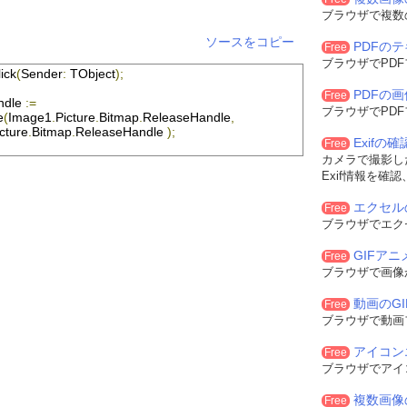
ブラウザで複数
均法を用いてグレースケール化
d
(
SrcRow1
[
Col
].
rgbtRed   
*
0.289
+
ソースをコピー
PDFの
Free
1
[
Col
].
rgbtGreen 
*
0.586
+
ブラウザでPD
1
[
Col
].
rgbtBlue  
*
0.114
));
ick
(
Sender
:
TObject
);
PDFの
d
(
SrcRow2
[
Col
].
rgbtRed   
*
0.289
+
Free
ndle
:=
2
[
Col
].
rgbtGreen 
*
0.586
+
ブラウザでPD
e
(
Image1
.
Picture
.
Bitmap
.
ReleaseHandle
,
2
[
Col
].
rgbtBlue  
*
0.114
));
cture
.
Bitmap
.
ReleaseHandle
);
Exifの
Free
YIQ2
)
 div 
2
);
カメラで撮影した
  
:=
 wrk
;
Exif情報を確
een
:=
 wrk
;
e 
:=
 wrk
;
エクセル
Free
ブラウザでエク
GIFア
aseHandle
;
Free
ブラウザで画像
seHandle
;
動画のG
Free
ブラウザで動画
アイコン
Free
ブラウザでアイ
複数画像
Free