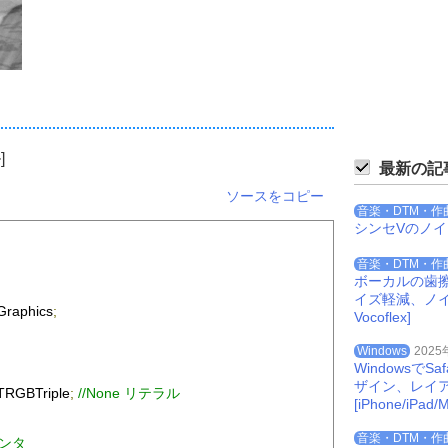
]
最新の記
ソースをコピー
音楽・DTM・作
シンセVのノ
音楽・DTM・作
ボーカルの歯
イズ軽減、ノイズを
Graphics
;
Vocoflex]
Windows
2025
Windowsで
ザイン、レイ
TRGBTriple
;
//None リテラル
[iPhone/iPad/M
音楽・DTM・作
インタ