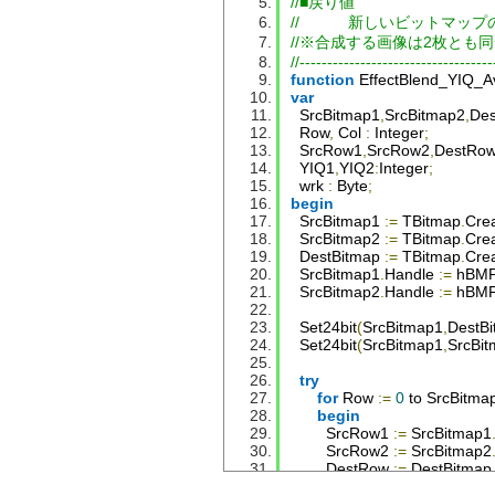
end
;
//■戻り値
end
.
//           新しいビットマ
//※合成する画像は2枚とも
//-----------------------------------
function
EffectBlend_YIQ_A
var
SrcBitmap1
,
SrcBitmap2
,
Des
Row
,
Col
:
Integer
;
SrcRow1
,
SrcRow2
,
DestRo
  YIQ1
,
YIQ2
:
Integer
;
  wrk 
:
Byte
;
begin
SrcBitmap1
:=
TBitmap
.
Cre
SrcBitmap2
:=
TBitmap
.
Cre
DestBitmap
:=
TBitmap
.
Cre
SrcBitmap1
.
Handle
:=
 hBM
SrcBitmap2
.
Handle
:=
 hBM
Set24bit
(
SrcBitmap1
,
DestB
Set24bit
(
SrcBitmap1
,
SrcBi
try
for
Row
:=
0
 to 
SrcBitma
begin
SrcRow1
:=
SrcBitmap1
SrcRow2
:=
SrcBitmap2
DestRow
:=
DestBitmap
for
Col
:=
0
 to 
SrcBitma