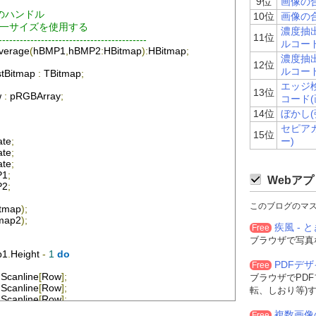
9位
画像の
ップのハンドル
10位
画像の
同一サイズを使用する
濃度抽出
11位
------------------------------------------
ルコー
verage
(
hBMP1
,
hBMP2
:
HBitmap
):
HBitmap
;
濃度抽出
12位
ルコー
tBitmap
:
TBitmap
;
エッジ検
13位
w
:
 pRGBArray
;
コード(
14位
ぼかし(
セピア
15位
ate
;
ー)
ate
;
ate
;
P1
;
Webアプ
P2
;
このブログのマ
itmap
);
tmap2
);
疾風 - と
Free
ブラウザで写真
p1
.
Height
-
1
do
PDFデ
Free
.
Scanline
[
Row
];
ブラウザでPD
.
Scanline
[
Row
];
転、しおり等)
.
Scanline
[
Row
];
p1
.
Width
-
1
do
複数画像
Free