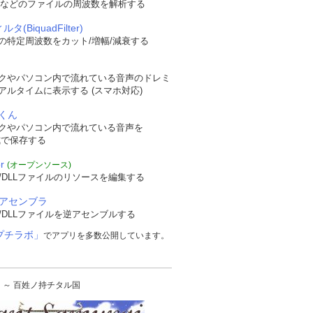
WAVなどのファイルの周波数を解析する
タ(BiquadFilter)
の特定周波数をカット/増幅/減衰する
クやパソコン内で流れている音声のドレミ
アルタイムに表示する (スマホ対応)
くん
クやパソコン内で流れている音声を
形式で保存する
r
(オープンソース)
/DLLファイルのリソースを編集する
逆アセンブラ
/DLLファイルを逆アセンブルする
プチラボ」
でアプリを多数公開しています。
urai ～ 百姓ノ持チタル国