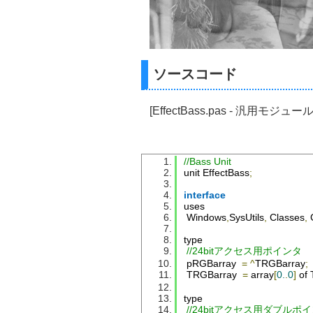
ソースコード
[EffectBass.pas - 汎用モジュール
//Bass Unit
unit 
EffectBass
;
interface
uses
Windows
,
SysUtils
,
Classes
,
type
//24bitアクセス用ポインタ
 pRGBarray  
=
^
TRGBarray
;
TRGBarray
=
 array
[
0.
.
0
]
 of 
type
//24bitアクセス用ダブルポ