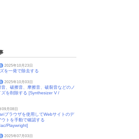
事
曲
2025年10月23日
イズを一発で除去する
曲
2025年10月03日
擦音、破擦音、摩擦音、破裂音などのノ
削除する [Synthesizer V /
年09月08日
Safariブラウザを使用してWebサイトのデ
アウトを手動で確認する
ac/Playwright]
曲
2025年07月03日