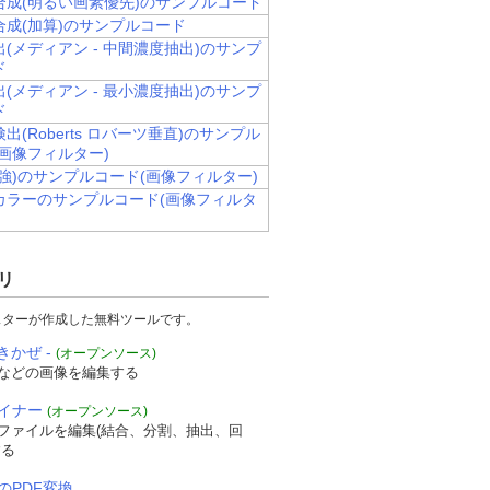
合成(明るい画素優先)のサンプルコード
合成(加算)のサンプルコード
(メディアン - 中間濃度抽出)のサンプ
ド
(メディアン - 最小濃度抽出)のサンプ
ド
出(Roberts ロバーツ垂直)のサンプル
画像フィルター)
強)のサンプルコード(画像フィルター)
カラーのサンプルコード(画像フィルタ
リ
スターが作成した無料ツールです。
きかぜ -
(オープンソース)
などの画像を編集する
ザイナー
(オープンソース)
Fファイルを編集(結合、分割、抽出、回
する
のPDF変換