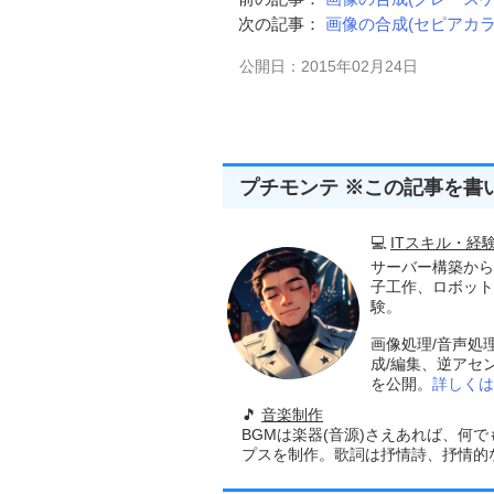
次の記事：
画像の合成(セピアカ
公開日：2015年02月24日
プチモンテ ※この記事を書
💻
ITスキル・経
サーバー構築から
子工作、ロボット
験。
画像処理/音声処
成/編集、逆アセ
を公開。
詳しくは
🎵
音楽制作
BGMは楽器(音源)さえあれば、何
プスを制作。歌詞は抒情詩、抒情的な楽