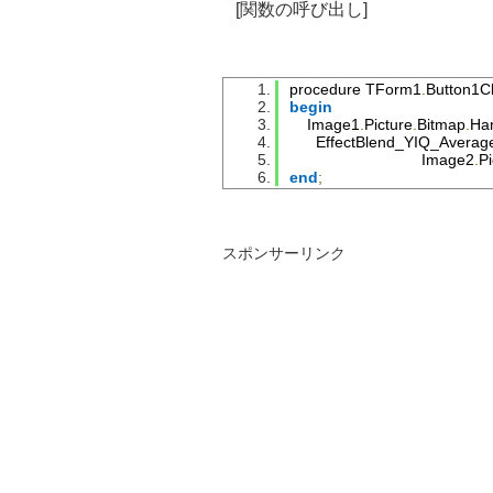
[関数の呼び出し]
begin
// NTSC系加重平
            YIQ1 
:=
Set255
(
Roun
SrcRow
SrcRow
procedure 
TForm1
.
Button1Cl
begin
            YIQ2 
:=
Set255
(
Roun
Image1
.
Picture
.
Bitmap
.
Ha
SrcRow
EffectBlend_YIQ_Averag
SrcRow
Image2
.
Pi
end
;
            wrk 
:=
Set255
((
YIQ1
+
DestRow
[
Col
].
rgbtRed
DestRow
[
Col
].
rgbtGr
DestRow
[
Col
].
rgbtBlu
スポンサーリンク
end
;
end
;
Result
:=
DestBitmap
.
Rele
except
Result
:=
SrcBitmap1
.
Relea
end
;
SrcBitmap1
.
free
;
SrcBitmap2
.
free
;
DestBitmap
.
free
;
end
;