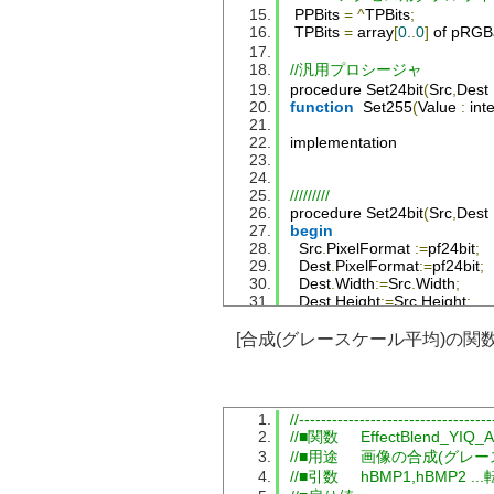
PPBits
=
^
TPBits
;
TPBits
=
 array
[
0.
.
0
]
 of pRGB
//汎用プロシージャ
procedure 
Set24bit
(
Src
,
Dest
function
Set255
(
Value
:
 int
implementation
/////////
procedure 
Set24bit
(
Src
,
Dest
begin
Src
.
PixelFormat
:=
pf24bit
;
Dest
.
PixelFormat
:=
pf24bit
;
Dest
.
Width
:=
Src
.
Width
;
Dest
.
Height
:=
Src
.
Height
;
end
;
[合成(グレースケール平均)の関数
/////////
function
Set255
(
Value
:
Integ
begin
if
Value
>=
255
then
//-----------------------------------
Result
:=
255
//■関数     EffectBlend_YIQ_
else
if
Value
<=
0
then
//■用途     画像の合成(グ
Result
:=
0
//■引数     hBMP1,hBM
else
Result
:=
Value
;