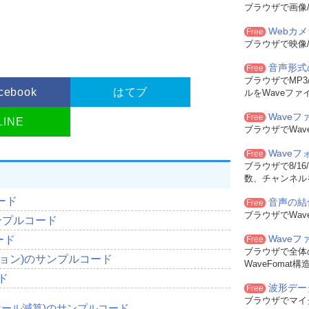
ブラウザで画像/
Webカ
Free
ブラウザで映像/
音声形式
Free
ブラウザでMP3/
cebook
はてブ
ルをWaveファ
Waveフ
Free
LINE
ブラウザでWa
Wave
Free
ブラウザで8/16
数、チャンネル
ード
音声の結
Free
ブラウザでWa
ンプルコード
Wave
ード
Free
ブラウザで全体
ョン)のサンプルコード
WaveFoma
ド
波形デー
Free
ブラウザでマイ
ケール減算)のサンプルコード