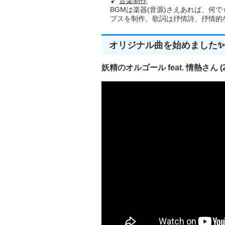
🎵
音楽制作
BGMは楽器(音源)さえあれば、何
プスを制作。歌詞は抒情詩、抒情的な楽
オリジナル曲を始めました✨
妖精のオルゴール feat. 情熱さん (20