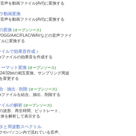
音声を動画ファイル(AVI)に変換する
メラ動画変換
音声を動画ファイル(AVI)に変換する
の変換
(オープンソース)
OGG/AAC/FLAC/WAVなどの音声ファイ
イルに変換する
ァイルで効果音作成 ♪
veファイルの効果音を作成する
フォーマット変換
(オープンソース)
/24/32bitの相互変換。サンプリング周波
を変更する
合
抽出
削除
/
/
(オープンソース)
veファイルを結合、抽出、削除する
ファイルの解析
(オープンソース)
の波形、再生時間、ビットレート、
t構造体を解析して表示する
タと周波数スペクトル
クやパソコン内で流れている音声、