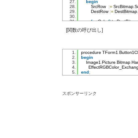
begin
SrcRow
:=
SrcBitmap
.
S
DestRow
:=
DestBitmap
for
Col
:=
0
 to 
DestBitma
begin
[関数の呼び出し]
          WITH 
DestRow
[
Col
]
d
            CASE 
Value
 of
1
:
begin
                  rgbtBlue  
:=
SrcR
                  rgbtGreen 
:=
Src
procedure 
TForm1
.
Button1Cl
                  rgbtRed   
:=
SrcR
begin
end
;
Image1
.
Picture
.
Bitmap
.
Ha
2
:
begin
EffectRGBColor_Exchan
                  rgbtBlue  
:=
SrcR
end
;
                  rgbtGreen 
:=
Src
                  rgbtRed   
:=
SrcR
end
;
3
:
begin
スポンサーリンク
                  rgbtBlue  
:=
SrcR
                  rgbtGreen 
:=
Src
                  rgbtRed   
:=
SrcR
end
;
4
:
begin
                  rgbtBlue  
:=
SrcR
                  rgbtGreen 
:=
Src
                  rgbtRed   
:=
SrcR
end
;