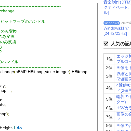
音楽制作(DT
------------------------------------------
クティベート
Exchange
ル]
. 転送元のビットマップのハンドル
Windows
2025
Windows
Green のみ変換
[24H2/23H2]
lue  のみ変換
Green のみ変換
人気の記事
>B
>R
エッジ検
1位
プルコ
ップのハンドル
------------------------------------------
2位
画像を
xchange
(
hBMP
:
HBitmap
;
Value
:
integer
):
HBitmap
;
収縮と
3位
(2値画
4近傍
ray
;
4位
map
;
ド(2値
輪郭の
5位
te
;
ター)
ate
;
6位
HSV
tmap
);
画像の
7位
ド
8位
画像の合
Height
-
1
do