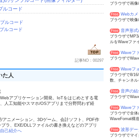
ツ垂直)のサンプルコード(画像フィルター)
ブラウザで画像/
プルコード
Webカ
Free
ブラウザで映像/
ンプルコード
ンプルコード
音声形式
Free
ブラウザでMP3/
ルをWaveファ
Waveフ
Free
ブラウザでWa
記事NO：00297
Wave
Free
いた人
ブラウザで8/16
数、チャンネル
験
音声の結
Free
ブラウザでWa
Webアプリケーション開発。IoTをはじめとする電
、人工知能やスマホ/OSアプリまで分野問わず経
Wave
Free
ブラウザで全体
WaveFoma
理/アニメーション、3Dゲーム、会計ソフト、PDF作
ンブラ、EXE/DLLファイルの書き換えなどのアプリ
波形デー
Free
自己紹介へ
ブラウザでマイ