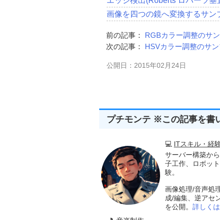
エッジ検出(Roberts ロバー
画像を四つの鏡へ変換するサン
前の記事：
RGBカラー調整のサ
次の記事：
HSVカラー調整のサ
公開日：2015年02月24日
プチモンテ ※この記事を書
💻
ITスキル・経
サーバー構築から
子工作、ロボット
験。
画像処理/音声処
成/編集、逆アセ
を公開。
詳しくは