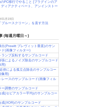
M)のPC移行でやること [プラグインのア
、ディアクティベート、アンインストー
年01月19日
11で「ブルースクリーン」を直す方法
 (毎週月曜日～)
出(Prewitt プレヴィット垂直)のサン
ード(画像フィルター)
トランプ反転するサンプルコード
膨張によるノイズ除去のサンプルコード
像用)
/8近傍による孤立点除去のサンプルコー
画像用)
トレースのサンプルコード(画像フィル
カラー調整のサンプルコード
合成(セピアカラー平均)のサンプルコー
成(XOR)のサンプルコード