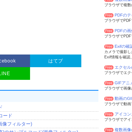
ブラウザで複数
ow
[
Col
].
rgbtGreen
;
Row
[
Col
].
rgbtred
;
PDFの
ow
[
Col
].
rgbtBlue
;
Free
ブラウザでPD
PDFの
Free
ブラウザでPD
aseHandle
;
Exifの
Free
カメラで撮影した
seHandle
;
Exif情報を確
cebook
はてブ
エクセル
Free
ブラウザでエク
LINE
GIFア
Free
ブラウザで画像
動画のG
Free
ブラウザで動画
ド
アイコン
Free
コード
ブラウザでアイ
画像フィルター)
複数画像
Free