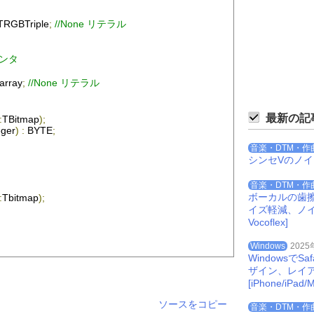
TRGBTriple
;
//None リテラル
インタ
array
;
//None リテラル
最新の記
:
TBitmap
);
eger
)
:
 BYTE
;
音楽・DTM・作
シンセVのノ
音楽・DTM・作
ボーカルの歯
:
Tbitmap
);
イズ軽減、ノイズを
Vocoflex]
Windows
2025
Windowsで
ザイン、レイ
[iPhone/iPad/M
er
):
Byte
;
ソースをコピー
音楽・DTM・作