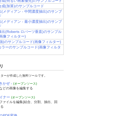
合成(明るい画素優先)のサンプルコード
合成(加算)のサンプルコード
(メディアン - 中間濃度抽出)のサンプ
ド
(メディアン - 最小濃度抽出)のサンプ
ド
出(Roberts ロバーツ垂直)のサンプル
画像フィルター)
強)のサンプルコード(画像フィルター)
カラーのサンプルコード(画像フィルタ
リ
スターが作成した無料ツールです。
きかぜ -
(オープンソース)
などの画像を編集する
ザイナー
(オープンソース)
Fファイルを編集(結合、分割、抽出、回
する
のPDF変換