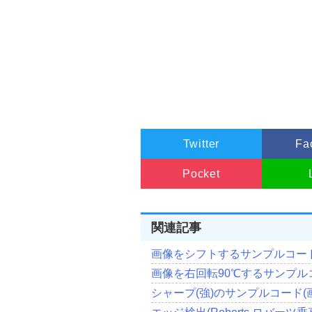
5
:
begin
                  rgbtBlue  
:=
SrcR
                  rgbtGreen 
:=
Src
                  rgbtRed   
:=
SrcR
end
;
end
;
end
;
end
;
Result
:=
DestBitmap
.
Rele
except
Result
:=
SrcBitmap
.
Relea
end
;
Twitter
Fa
SrcBitmap
.
free
;
DestBitmap
.
free
;
Pocket
end
;
関連記事
画像をシフトするサンプルコー
画像を右回転90℃するサンプル
シャープ(強)のサンプルコード(