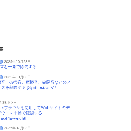
事
曲
2025年10月23日
イズを一発で除去する
曲
2025年10月03日
擦音、破擦音、摩擦音、破裂音などのノ
削除する [Synthesizer V /
年09月08日
Safariブラウザを使用してWebサイトのデ
アウトを手動で確認する
ac/Playwright]
曲
2025年07月03日