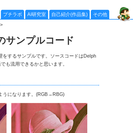
プチラボ
AI研究室
自己紹介(作品集)
その他
>
換のサンプルコード
理をするサンプルです。ソースコードはDelph
語でも流用できるかと思います。
うになります。(RGB→RBG)