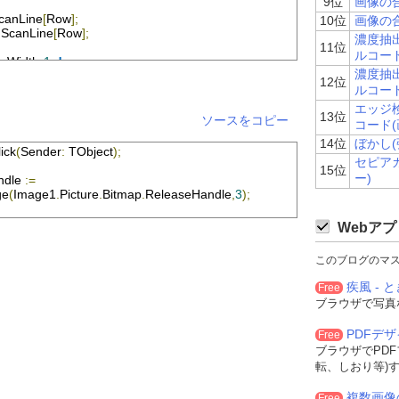
9位
画像の
canLine
[
Row
];
10位
画像の
.
ScanLine
[
Row
];
濃度抽出
11位
ルコー
p
.
Width
-
1
do
濃度抽出
12位
o
ルコー
エッジ検
13位
ソースをコピー
コード(
ow
[
Col
].
rgbtBlue
;
14位
ぼかし(
Row
[
Col
].
rgbtRed
;
ick
(
Sender
:
TObject
);
ow
[
Col
].
rgbtGreen
;
セピア
15位
ー)
ndle
:=
ge
(
Image1
.
Picture
.
Bitmap
.
ReleaseHandle
,
3
);
ow
[
Col
].
rgbtRed
;
Row
[
Col
].
rgbtGreen
;
Webアプ
ow
[
Col
].
rgbtBlue
;
このブログのマ
ow
[
Col
].
rgbtGreen
;
疾風 - と
Free
Row
[
Col
].
rgbtBlue
;
ow
[
Col
].
rgbtRed
;
ブラウザで写真
PDFデ
Free
ow
[
Col
].
rgbtRed
;
ブラウザでPD
Row
[
Col
].
rgbtBlue
;
転、しおり等)
ow
[
Col
].
rgbtGreen
;
複数画像
Free