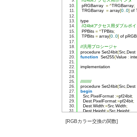
//24bitアクセス用ポインタ
 pRGBarray  
=
^
TRGBarray
;
TRGBarray
=
 array
[
0.
.
0
]
 of 
type
//24bitアクセス用ダブルポ
PPBits
=
^
TPBits
;
TPBits
=
 array
[
0.
.
0
]
 of pRGB
//汎用プロシージャ
procedure 
Set24bit
(
Src
,
Dest
function
Set255
(
Value
:
 int
implementation
/////////
procedure 
Set24bit
(
Src
,
Dest
begin
Src
.
PixelFormat
:=
pf24bit
;
Dest
.
PixelFormat
:=
pf24bit
;
Dest
.
Width
:=
Src
.
Width
;
Dest
.
Height
:=
Src
.
Height
;
end
;
[RGBカラー交換の関数]
/////////
function
Set255
(
Value
:
Integ
begin