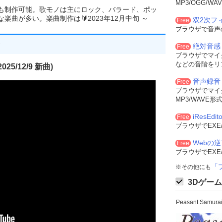
MP3/OGG/
でも制作可能。歌モノは主にロック、バラード、ポッ
曲が多い。楽曲制作は🔰2023年12月中旬 ～
双2次フィル
Free
ブラウザで音声
絶対音感
Free
ブラウザでマイ
などの音階をリ
25/12/9 新曲)
音声録音
Free
ブラウザでマイ
MP3/WAVE
iResEdito
Free
ブラウザでEXE
Webの
Free
ブラウザでEXE
「
※その他にも
3Dゲーム
Peasant Sam