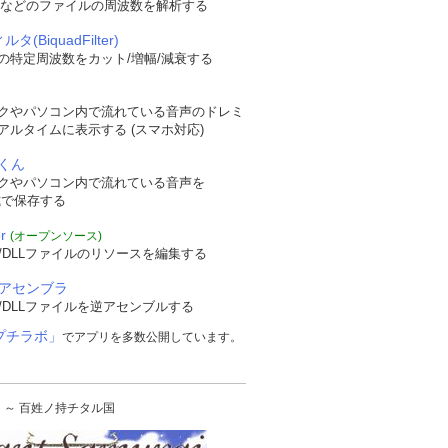
WAVなどのファイルの周波数を解析する
タ(BiquadFilter)
の特定周波数をカット/増幅/減衰する
クやパソコン内で流れている音声のドレミ
アルタイムに表示する (スマホ対応)
くん
クやパソコン内で流れている音声を
形式で保存する
r
(オープンソース)
/DLLファイルのリソースを編集する
逆アセンブラ
/DLLファイルを逆アセンブルする
プチラボ」
でアプリを多数公開しています。
urai ～ 百姓ノ持チタル国