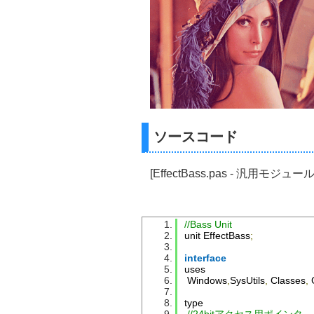
ソースコード
[EffectBass.pas - 汎用モジュール
//Bass Unit
unit 
EffectBass
;
interface
uses
Windows
,
SysUtils
,
Classes
,
type