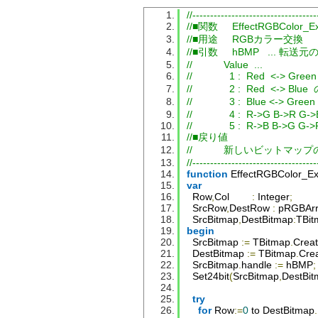
if
Value
>=
255
then
//-----------------------------------
Result
:=
255
//■関数     EffectRGBColor_
else
if
Value
<=
0
then
//■用途     RGBカラー交換
Result
:=
0
//■引数     hBMP   ..
else
Result
:=
Value
;
end
;
//           Value  ...
end
.
//             1 :  Red  <-> 
//             2 :  Red  <-> B
//             3 :  Blue <-> 
//             4 :  R->G B->R G-
//             5 :  R->B B->G G-
//■戻り値
//           新しいビットマ
//-----------------------------------
function
EffectRGBColor_E
var
Row
,
Col
:
Integer
;
SrcRow
,
DestRow
:
 pRGBAr
SrcBitmap
,
DestBitmap
:
TBit
begin
SrcBitmap
:=
TBitmap
.
Crea
DestBitmap
:=
TBitmap
.
Cre
SrcBitmap
.
handle 
:=
 hBMP
;
Set24bit
(
SrcBitmap
,
DestBi
try
for
Row
:=
0
 to 
DestBitmap
.