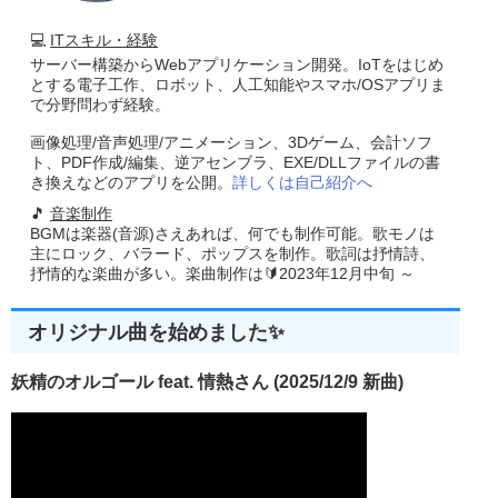
💻
ITスキル・経験
サーバー構築からWebアプリケーション開発。IoTをはじめ
とする電子工作、ロボット、人工知能やスマホ/OSアプリま
で分野問わず経験。
画像処理/音声処理/アニメーション、3Dゲーム、会計ソフ
ト、PDF作成/編集、逆アセンブラ、EXE/DLLファイルの書
き換えなどのアプリを公開。
詳しくは自己紹介へ
🎵
音楽制作
BGMは楽器(音源)さえあれば、何でも制作可能。歌モノは
主にロック、バラード、ポップスを制作。歌詞は抒情詩、
抒情的な楽曲が多い。楽曲制作は🔰2023年12月中旬 ～
オリジナル曲を始めました✨
妖精のオルゴール feat. 情熱さん (2025/12/9 新曲)