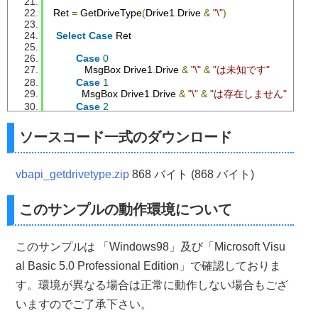
 Ret 
=
 GetDriveType
(
Drive1
.
Drive 
&
"\"
)
Select
Case
 Ret
Case
0
            MsgBox Drive1
.
Drive 
&
"\"
&
"は未知です"
Case
1
           MsgBox Drive1
.
Drive 
&
"\"
&
"は存在しません"
Case
2
           MsgBox Drive1
.
Drive 
&
"\"
&
"はフロッピーディスク
Case
3
ソースコード一式のダウンロード
             MsgBox Drive1
.
Drive 
&
"\"
&
"はハードディスクです
Case
4
             MsgBox Drive1
.
Drive 
&
"\"
&
"はネットワークドライ
vbapi_getdrivetype.zip
868 バイト (868 バイト)
Case
5
             MsgBox Drive1
.
Drive 
&
"\"
&
"はCD－ROMです"
Case
6
このサンプルの動作環境について
             MsgBox Drive1
.
Drive 
&
"\"
&
"はRAMディスクです"
End
Select
このサンプルは 「Windows98」及び「Microsoft Visu
End
Sub
al Basic 5.0 Professional Edition」で確認しておりま
す。環境が異なる場合は正常に動作しない場合もござ
いますのでご了承下さい。