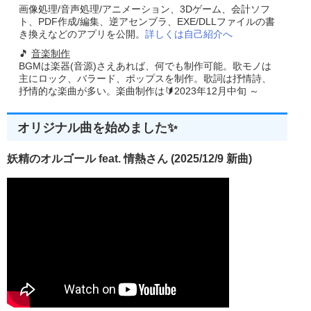
画像処理/音声処理/アニメーション、3Dゲーム、会計ソフ
ト、PDF作成/編集、逆アセンブラ、EXE/DLLファイルの書
き換えなどのアプリを公開。
詳しくは自己紹介へ
🎵
音楽制作
BGMは楽器(音源)さえあれば、何でも制作可能。歌モノは
主にロック、バラード、ポップスを制作。歌詞は抒情詩、
抒情的な楽曲が多い。楽曲制作は🔰2023年12月中旬 ～
オリジナル曲を始めました✨
妖精のオルゴール feat. 情熱さん (2025/12/9 新曲)