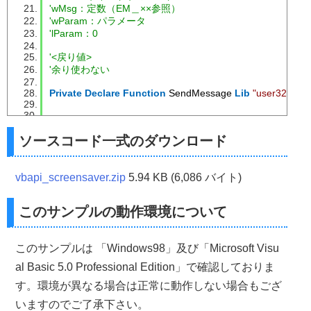
                           Mini 
As
Long
,
 _
'wMsg：定数（EM＿××参照）
                            Value 
As
Long
 _
'wParam：パラメータ
)
As
Long
'lParam：0
'定数設定
dwStyle 
'<戻り値>
=
 WS_CHILD 
Or
 WS_VISIBLE
dwStyle 
=
 dwStyle 
Or
 CTL_VIBILE 
Or
 CTL_RIGHT
'余り使わない
'コントロールを作成
Private
Declare
Function
 SendMessage 
Lib
"user32"
Ali
UpDown 
=
 CreateUpDownControl
(
dwStyle
,
 _
0
,
0
,
0
,
0
,
 _
                              hwnd
,
 _
0
,
 _
Const
 SPI_SETSCREENSAVEACTIVE 
=
17
'スクリーンセ
ソースコード一式のダウンロード
0
,
 _
Const
 SPI_GETSCREENSAVEACTIVE 
=
16
'スクリーンセ
                              hBuddy
,
 _
Const
 SPI_SETSCREENSAVETIMEOUT 
=
15
'スクリー
                              Max
,
 _
Const
 SPI_GETSCREENSAVETIMEOUT 
=
14
'スクリー
vbapi_screensaver.zip
5.94 KB (6,086 バイト)
                              Mini
,
 _
                              Value
)
Const
 SPIF_UPDATEINIFILE 
=
&H1
'更新する
このサンプルの動作環境について
Const
 SPIF_SENDWININICHANGE 
=
&H2
'すべてのア
End
Function
Const
 EM_SETREADONLY 
=
&HCF
'読み込み専用に
'----------------------------------------------------------
このサンプルは 「Windows98」及び「Microsoft Visu
'■関数名　Destroy
Dim
 nhWnd 
As
Long
al Basic 5.0 Professional Edition」で確認しておりま
Private
Sub
 Command1_Click
()
'■用途　　CreateUpDownControlで作成したウインドウ
'----------------------------------------------------------
す。環境が異なる場合は正常に動作しない場合もござ
Dim
 Ret 
As
Long
'戻り値
いますのでご了承下さい。
Dim
 Flag 
As
Boolean
'ON/OFF状態を格納する変数
Public
Sub
 Destroy
(
hwnd 
As
Long
)