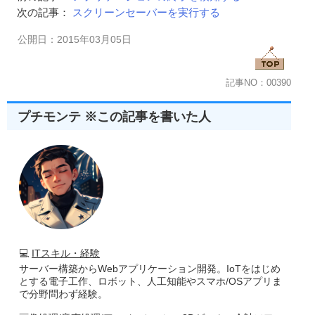
次の記事：
スクリーンセーバーを実行する
 NewTime 
=
 Text1
.
Text 
*
60
'ｽｸﾘｰﾝｾｰﾊﾞｰの実行までの時間を変更
公開日：2015年03月05日
 Ret 
=
 SystemParametersInfo
(
SPI_SETSCREENSAVETIME
If
 Ret 
=
0
Then
   MsgBox 
"変更できませんでした"
記事NO：00390
Else
   MsgBox 
"「"
&
 Text1
.
Text 
&
"分」に変更しました"
プチモンテ ※この記事を書いた人
End
If
End
Sub
Private
Sub
 Form_Load
()
'UpDownコントロール作成
 nhWnd 
=
 UpDown
(
Form1
.
hwnd
,
 Text1
.
hwnd
,
60
,
1
,
10
)
'テキストボックスを読み込み専用にする
Call
 SendMessage
(
Text1
.
hwnd
,
 EM_SETREADONLY
,
-
1
,
0
💻
ITスキル・経験
End
Sub
サーバー構築からWebアプリケーション開発。IoTをはじめ
とする電子工作、ロボット、人工知能やスマホ/OSアプリま
Private
Sub
 Form_Unload
(
Cancel 
As
Integer
)
で分野問わず経験。
'ウインドウ（UpDown）を破棄