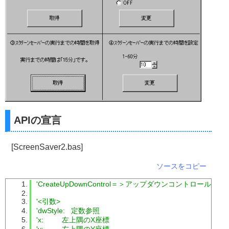
APIの宣言
[ScreenSaver2.bas]
ソースをコピー
'CreateUpDownControl＝＞アップダウンコントロールを
'<引数>
'dwStyle:   定数参照
'x:         左上隅のX座標