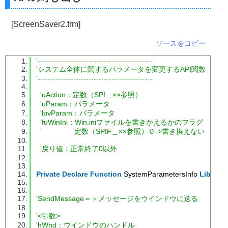
Declare
Function
 DestroyWindow 
Lib
"user32"
(
ByVal
 hw
Const
 WS_CHILD 
=
&H40000000
'親ウインドウを持つ
[ScreenSaver2.frm]
Const
 WS_VISIBLE 
=
&H10000000
'表示
ソースをコピー
Const
 CTL_RIGHT 
=
&H4
'コントロールを右側に配置
Const
 CTL_LEFT 
=
&H8
'コントロールを左側に配置
'---------------------------------------------
Const
 CTL_VIBILE 
=
&H2
'数値を表示
'システム全体に関するパラメータを変更するAPI関数
'---------------------------------------------
'------------------------------------------------------------
'uAction：定数（SPI＿××参照）
'■関数名　　UpDown
'uParam：パラメータ
'■用途　 　アップダウンコントロールを作成する
'lpvParam：パラメータ
'■引数
'fuWinIni：Win.iniファイルを書きかえるかのフラグ
'     hWnd      親ウインドのハンドル
'  　　　　定数（SPIF＿××参照）０->書き換えない
'     hBuddy 　 ウントロールと関連付けるウインドウのハ
'     Max　   　上限値
'戻り値：正常終了0以外
'     Mini　  　下限値
'     Value   　初期値
'■戻り値
Private
Declare
Function
 SystemParametersInfo 
Lib
"use
'    正常終了　コントロールのハンドル
'------------------------------------------------------------
'SendMessage＝＞メッセージをウインドウに送る
Public
Function
 UpDown
(
hwnd 
As
Long
,
 _
                        hBuddy 
As
Long
,
 _
'<引数>
                         Max 
As
Long
,
 _
'hWnd：ウインドウのハンドル