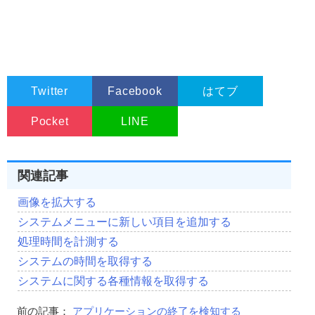
Private
Sub
 Command3_Click
()
Dim
 Ret 
As
Long
'戻り値
Dim
 Flag 
As
Boolean
'ON/OFF状態を格納する変数
'フラグの設定
If
 Option1
(
0
).
Value 
=
True
Then
 Flag 
=
True
Twitter
Facebook
はてブ
If
 Option1
(
1
).
Value 
=
True
Then
 Flag 
=
False
Pocket
'スクリーンセーバーのON/OFFを設定
LINE
    Ret 
=
 SystemParametersInfo
(
SPI_SETSCREENSAVEAC
If
 Ret 
<>
0
Then
     MsgBox 
"設定を変更しました"
関連記事
Else
     MsgBox 
"予期せぬエラー"
画像を拡大する
End
If
システムメニューに新しい項目を追加する
End
Sub
処理時間を計測する
Private
Sub
 Command4_Click
()
システムの時間を取得する
システムに関する各種情報を取得する
Dim
 Ret 
As
Long
Dim
 NewTime 
As
Long
前の記事：
アプリケーションの終了を検知する