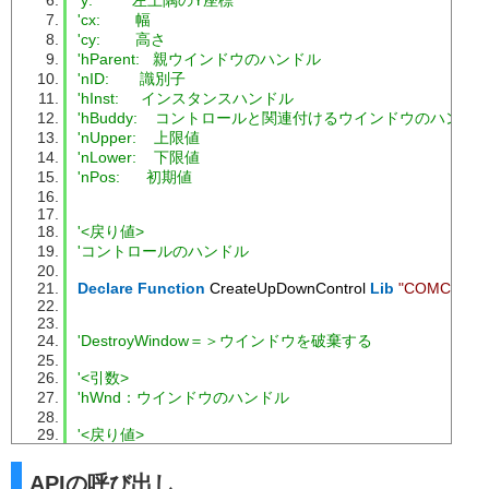
'y:         左上隅のY座標
'cx:        幅
'cy:        高さ
'hParent:   親ウインドウのハンドル
'nID:       識別子
'hInst:     インスタンスハンドル
'hBuddy:    コントロールと関連付けるウインドウのハンド
'nUpper:    上限値
'nLower:    下限値
'nPos:      初期値
'<戻り値>
'コントロールのハンドル
Declare
Function
 CreateUpDownControl 
Lib
"COMCTL32.
'DestroyWindow＝＞ウインドウを破棄する
'<引数>
'hWnd：ウインドウのハンドル
'<戻り値>
'正常終了0以外
APIの呼び出し