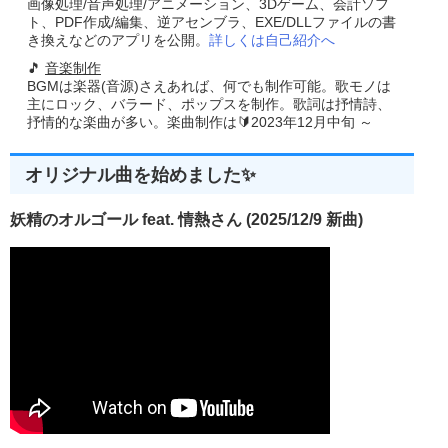
画像処理/音声処理/アニメーション、3Dゲーム、会計ソフ
Call
 Destroy
(
nhWnd
)
ト、PDF作成/編集、逆アセンブラ、EXE/DLLファイルの書
き換えなどのアプリを公開。
詳しくは自己紹介へ
End
Sub
🎵
音楽制作
BGMは楽器(音源)さえあれば、何でも制作可能。歌モノは
主にロック、バラード、ポップスを制作。歌詞は抒情詩、
抒情的な楽曲が多い。楽曲制作は🔰2023年12月中旬 ～
オリジナル曲を始めました✨
妖精のオルゴール feat. 情熱さん (2025/12/9 新曲)