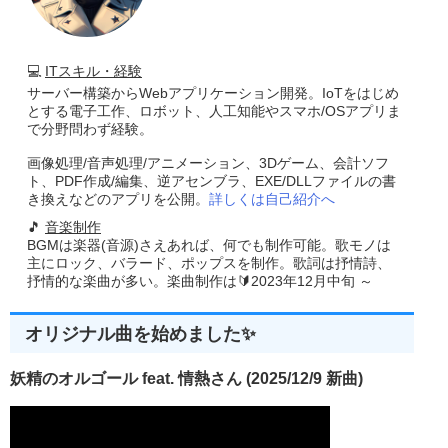
💻
ITスキル・経験
サーバー構築からWebアプリケーション開発。IoTをはじめ
とする電子工作、ロボット、人工知能やスマホ/OSアプリま
で分野問わず経験。
画像処理/音声処理/アニメーション、3Dゲーム、会計ソフ
ト、PDF作成/編集、逆アセンブラ、EXE/DLLファイルの書
き換えなどのアプリを公開。
詳しくは自己紹介へ
🎵
音楽制作
BGMは楽器(音源)さえあれば、何でも制作可能。歌モノは
主にロック、バラード、ポップスを制作。歌詞は抒情詩、
抒情的な楽曲が多い。楽曲制作は🔰2023年12月中旬 ～
オリジナル曲を始めました✨
妖精のオルゴール feat. 情熱さん (2025/12/9 新曲)