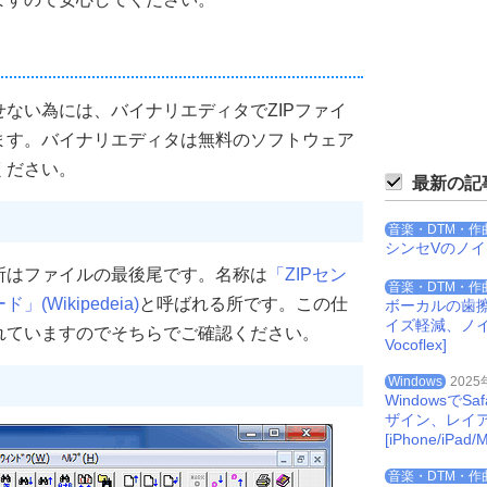
ない為には、バイナリエディタでZIPファイ
ます。バイナリエディタは無料のソフトウェア
ください。
最新の記
音楽・DTM・作
シンセVのノ
所はファイルの最後尾です。名称は
「ZIPセン
音楽・DTM・作
Wikipedeia)
と呼ばれる所です。この仕
ボーカルの歯
イズ軽減、ノイズを
記載されていますのでそちらでご確認ください。
Vocoflex]
Windows
2025
Windowsで
ザイン、レイ
[iPhone/iPad/M
音楽・DTM・作