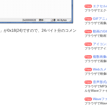
エクセル
Free
ブラウザでエク
GIFア
Free
ブラウザで画像
が0x18(24)ですので、24バイト分のコメン
動画のG
Free
ブラウザで動画
アイコン
Free
ブラウザでアイ
複数画像
Free
ブラウザで画像/
Webカ
Free
ブラウザで映像/
音声形式
Free
ブラウザでMP3/
ルをWaveファ
Waveフ
Free
ブラウザでWa