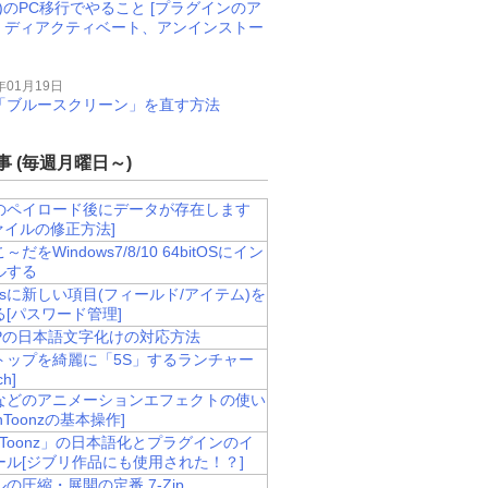
M)のPC移行でやること [プラグインのア
、ディアクティベート、アンインストー
年01月19日
11で「ブルースクリーン」を直す方法
 (毎週月曜日～)
のペイロード後にデータが存在します
ファイルの修正方法]
だをWindows7/8/10 64bitOSにイン
ルする
assに新しい項目(フィールド/アイテム)を
[パスワード管理]
CPの日本語文字化けの対応方法
トップを綺麗に「5S」するランチャー
ch]
などのアニメーションエフェクトの使い
nToonzの基本操作]
nToonz」の日本語化とプラグインのイ
ール[ジブリ作品にも使用された！？]
の圧縮・展開の定番 7-Zip