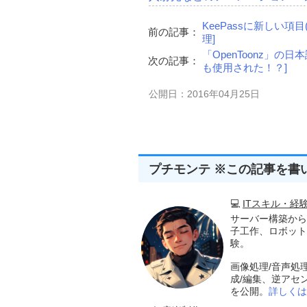
KeePassに新しい項
前の記事：
理]
「OpenToonz」
次の記事：
も使用された！？]
公開日：2016年04月25日
プチモンテ ※この記事を書
💻
ITスキル・経
サーバー構築から
子工作、ロボット
験。
画像処理/音声処
成/編集、逆アセ
を公開。
詳しくは