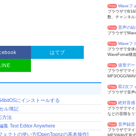
Wave
Free
ブラウザで8/16
数、チャンネル
音声の結
Free
ブラウザでWa
Wave
Free
ブラウザで全体
cebook
はてブ
WaveFoma
波形デー
LINE
Free
ブラウザでマイ
MP3/OGG/
双2次フィル
Free
ブラウザで音声
0 64bitOSにインストールする
絶対音感
Free
ブラウザでマイ
セル簿記
などの音階をリ
応方法
音声録音
Free
ext Editor Anywhere
ブラウザでマイ
クトの使い方[OpenToonzの基本操作]
MP3/WAVE