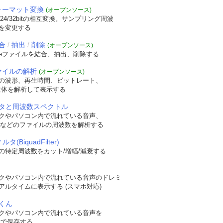
フォーマット変換
(オープンソース)
/24/32bitの相互変換。サンプリング周波
を変更する
合
抽出
削除
/
/
(オープンソース)
veファイルを結合、抽出、削除する
ファイルの解析
(オープンソース)
の波形、再生時間、ビットレート、
t構造体を解析して表示する
タと周波数スペクトル
クやパソコン内で流れている音声、
WAVなどのファイルの周波数を解析する
タ(BiquadFilter)
の特定周波数をカット/増幅/減衰する
クやパソコン内で流れている音声のドレミ
アルタイムに表示する (スマホ対応)
くん
クやパソコン内で流れている音声を
形式で保存する