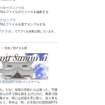
r
(オープンソース)
/DLLファイルのリソースを編集する
逆アセンブラ
/DLLファイルを逆アセンブルする
プチラボ」
でアプリを多数公開しています。
urai ～ 百姓ノ持チタル国
幻想戦国RTS/街づくりゲーム
ち。だが、加賀の百姓たちは違った。守護
自らの手で国を築き上げたのだ。農業で国
展させ、時には武器を手に取り、迫り来る
かう。本作は「民」が主役の幻想戦国RTS