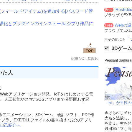
iResEdito
Free
目(フィールド/アイテム)を追加する[パスワード管
ブラウザでEXE
の日本語化とプラグインのインストール[ジブリ作品に
Webの
Free
ブラウザでEXE
「
※その他にも
3Dゲーム
記事NO：01916
Peasant Sam
いた人
験
Webアプリケーション開発。IoTをはじめとする電
、人工知能やスマホ/OSアプリまで分野問わず経
「民」が主役の
虐げられし民た
理/アニメーション、3Dゲーム、会計ソフト、PDF作
大名を追放し、
ンブラ、EXE/DLLファイルの書き換えなどのアプリ
を支え、村を発
自己紹介へ
織田軍に立ち向