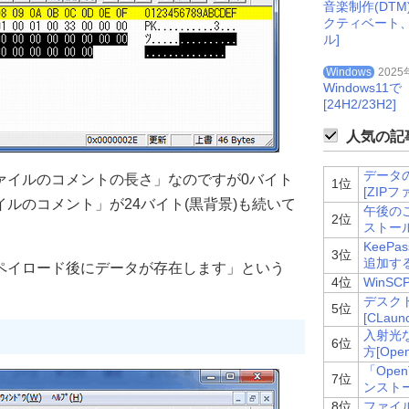
音楽制作(DT
クティベート
ル]
Windows
2025
Windows
[24H2/23H2]
人気の記事
データ
ファイルのコメントの長さ」なのですが0バイト
1位
[ZIP
イルのコメント」が24バイト(黒背景)も続いて
午後のこ～
2位
ストー
KeeP
3位
追加する
のペイロード後にデータが存在します」という
4位
WinS
。
デスク
5位
[CLaun
入射光
6位
方[Ope
「Ope
7位
ンスト
8位
ファイル