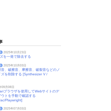
事
曲
2025年10月23日
イズを一発で除去する
曲
2025年10月03日
擦音、破擦音、摩擦音、破裂音などのノ
削除する [Synthesizer V /
年09月08日
Safariブラウザを使用してWebサイトのデ
アウトを手動で確認する
ac/Playwright]
曲
2025年07月03日