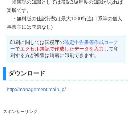
※簿記の知識としては簿記3級程度の知識があれば
楽勝です。
・無料版の仕訳行数は最大1000行迄(IT系等の個人
事業主には問題なし)
印刷に関しては国税庁の
確定申告書等作成コーナ
ー
で
エクセル簿記で作成したデータを入力
して印
刷する方が帳票は綺麗に印刷できます。
ダウンロード
http://management.main.jp/
スポンサーリンク