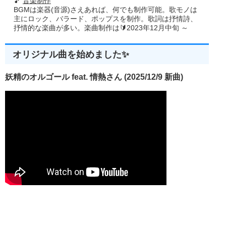
🎵
音楽制作
BGMは楽器(音源)さえあれば、何でも制作可能。歌モノは
主にロック、バラード、ポップスを制作。歌詞は抒情詩、
抒情的な楽曲が多い。楽曲制作は🔰2023年12月中旬 ～
オリジナル曲を始めました✨
妖精のオルゴール feat. 情熱さん (2025/12/9 新曲)