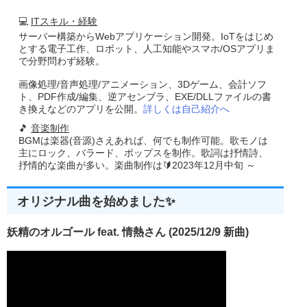
💻
ITスキル・経験
サーバー構築からWebアプリケーション開発。IoTをはじめ
とする電子工作、ロボット、人工知能やスマホ/OSアプリま
で分野問わず経験。
画像処理/音声処理/アニメーション、3Dゲーム、会計ソフ
ト、PDF作成/編集、逆アセンブラ、EXE/DLLファイルの書
き換えなどのアプリを公開。
詳しくは自己紹介へ
🎵
音楽制作
BGMは楽器(音源)さえあれば、何でも制作可能。歌モノは
主にロック、バラード、ポップスを制作。歌詞は抒情詩、
抒情的な楽曲が多い。楽曲制作は🔰2023年12月中旬 ～
オリジナル曲を始めました✨
妖精のオルゴール feat. 情熱さん (2025/12/9 新曲)