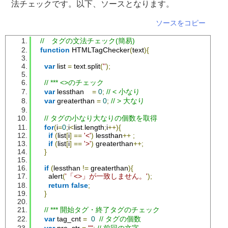
法チェックです。以下、ソースとなります。
ソースをコピー
//　タグの文法チェック(簡易)
function
HTMLTagChecker
(
text
){
var
 list 
=
 text
.
split
(
''
);
// *** <>のチェック
var
 lessthan    
=
0
;
// < 小なり
var
 greaterthan 
=
0
;
// > 大なり
// タグの小なり大なりの個数を取得
for
(
i
=
0
;
i
<
list
.
length
;
i
++){
if
(
list
[
i
]
==
'<'
)
 lessthan
++
;
if
(
list
[
i
]
==
'>'
)
 greaterthan
++;
}
if
(
lessthan 
!=
 greaterthan
){
      alert
(
'「<>」が一致しません。'
);
return
false
;
}
// *** 開始タグ・終了タグのチェック
var
 tag_cnt 
=
0
// タグの個数