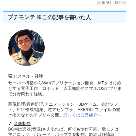
記事NO：00036
プチモンテ ※この記事を書いた人
💻
ITスキル・経験
サーバー構築からWebアプリケーション開発。IoTをはじめ
とする電子工作、ロボット、人工知能やスマホ/OSアプリま
で分野問わず経験。
画像処理/音声処理/アニメーション、3Dゲーム、会計ソフ
ト、PDF作成/編集、逆アセンブラ、EXE/DLLファイルの書
き換えなどのアプリを公開。
詳しくは自己紹介へ
🎵
音楽制作
BGMは楽器(音源)さえあれば、何でも制作可能。歌モノは
主にロック、バラード、ポップスを制作。歌詞は抒情詩、