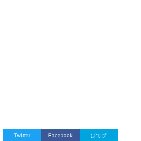
        pre_str 
=
 list
[
i
];
continue
;
}
      pre_str 
=
 list
[
i
];
}
if
(
tag_cnt 
!=
0
)
{
      alert
(
'開始タグと終了タグが一致しません。'
);
return
false
;
}
    alert
(
'文法チェックではエラーは見つかりませんでした。'
}
Twitter
Facebook
はてブ