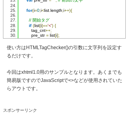
var
 pre_str 
=
""
;
// 前回の文字
for
(
i
=
0
;
i
<
list
.
length
;
i
++){
// 開始タグ
if
(
list
[
i
]==
'<'
)
{
        tag_cnt
++;
        pre_str 
=
 list
[
i
];
continue
;
}
使い方はHTMLTagChecker()の引数に文字列を設定す
// 「</」ならばタグの使用回数を2回減らす(例 <p></p>)
るだけです。
if
(
pre_str
==
'<'
&&
 list
[
i
]==
'/'
)
{
        tag_cnt 
=
 tag_cnt 
-
2
;
        pre_str 
=
 list
[
i
];
今回はxhtml1.0用のサンプルとなります。あくまでも
continue
;
}
簡易版ですのでJavaScriptで<>などが使用されていた
らアウトです。
// 「/>」ならばタグの使用回数を1回減らす(例 <hr />)
if
(
pre_str
==
'/'
&&
 list
[
i
]==
'>'
)
{
        tag_cnt
--;
        pre_str 
=
 list
[
i
];
continue
;
スポンサーリンク
}
// 「<!」ならばタグの使用回数を1回減らす(例 <!-- コメント
if
(
pre_str
==
'<'
&&
 list
[
i
]==
'!'
)
{
        tag_cnt
--;