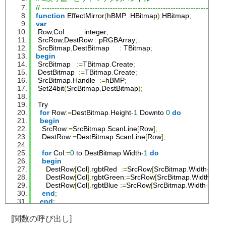
// ------------------------------------------------------------------------
function
EffectMirror
(
hBMP 
:
HBitmap
):
HBitmap
;
var
Row
,
Col
:
 integer
;
SrcRow
,
DestRow
:
 pRGBArray
;
SrcBitmap
,
DestBitmap
:
TBitmap
;
begin
SrcBitmap
:=
TBitmap
.
Create
;
DestBitmap
:=
TBitmap
.
Create
;
SrcBitmap
.
Handle
:=
hBMP
;
Set24bit
(
SrcBitmap
,
DestBitmap
);
Try
for
Row
:=
DestBitmap
.
Height
-
1
Downto
0
do
begin
SrcRow
:=
SrcBitmap
.
ScanLine
[
Row
];
DestRow
:=
DestBitmap
.
ScanLine
[
Row
];
for
Col
:=
0
 to 
DestBitmap
.
Width
-
1
do
begin
DestRow
[
Col
].
rgbtRed  
:=
SrcRow
[
SrcBitmap
.
Width
-
Col
-
DestRow
[
Col
].
rgbtGreen
:=
SrcRow
[
SrcBitmap
.
Width
-
Col
-
DestRow
[
Col
].
rgbtBlue 
:=
SrcRow
[
SrcBitmap
.
Width
-
Col
-
1
end
;
end
;
Result
:=
DestBitmap
.
ReleaseHandle
;
except
[関数の呼び出し]
Result
:=
SrcBitmap
.
ReleaseHandle
;