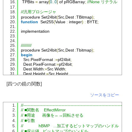
TPBits
=
 array
[
0.
.
0
]
 of pRGBarray
;
//None リテラル
//汎用プロシージャ
procedure 
Set24bit
(
Src
,
Dest
:
TBitmap
);
function
Set255
(
Value
:
 integer
)
:
 BYTE
;
implementation
/////////
procedure 
Set24bit
(
Src
,
Dest
:
Tbitmap
);
begin
Src
.
PixelFormat
:=
pf24bit
;
Dest
.
PixelFormat
:=
pf24bit
;
Dest
.
Width
:=
Src
.
Width
;
Dest
.
Height
:=
Src
.
Height
;
end
;
[四つの鏡の関数]
/////////
function
Set255
(
Value
:
Integer
):
Byte
;
ソースをコピー
begin
if
Value
>=
255
then
//-------------------------------------------------------------------------
Result
:=
255
// ■関数名    EffectMirror
else
if
Value
<=
0
then
// ■用途      画像を←→回転させる
Result
:=
0
// ■引数
else
Result
:=
Value
;
end
;
//             hBMP   ...加工するビットマップのハンドル
end
.
// ■戻り値   ビットマップのハンドル