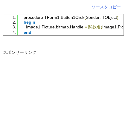
end
;
ソースをコピー
SrcBitmap
.
Free
;
DestBitmap
.
Free
;
  procedure 
TForm1
.
Button1Click
(
Sender
:
TObject
);
end
;
begin
Image1
.
Picture
.
bitmap
.
Handle
:=
関数名(
Image1
.
Picture
.
//-------------------------------------------------------------------------
end
;
// ■関数名    EffectFlip
// ■用途      画像を↑↓回転させる
// ■引数
//             hBMP    ...加工するビットマップのハンドル
スポンサーリンク
// ■戻り値   ビットマップのハンドル
// ------------------------------------------------------------------------
function
EffectFlip
(
hBMP 
:
HBitmap
):
HBitmap
;
var
Row
,
Col
:
Integer
;
SrcRow
,
DestRow
:
 pRGBArray
;
SrcBitmap
,
DestBitmap
:
TBitmap
;
begin
SrcBitmap
:=
TBitmap
.
Create
;
DestBitmap
:=
TBitmap
.
Create
;
SrcBitmap
.
Handle
:=
hBMP
;
Set24bit
(
SrcBitmap
,
DestBitmap
);
try
for
Row
:=
DestBitmap
.
Height
-
1
Downto
0
do
begin
SrcRow
:=
SrcBitmap
.
ScanLine
[
DestBitmap
.
Height
-
Row
-
1
];
DestRow
:=
DestBitmap
.
ScanLine
[
Row
];