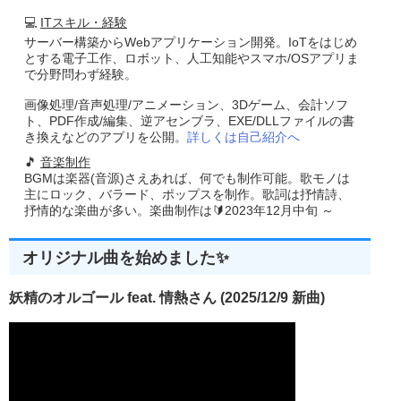
//■用途   トランプ反転
//■引数    hBMP  ...転送元のTBitmapのハンドル
💻
ITスキル・経験
//■戻り値 ビットマップのハンドル
サーバー構築からWebアプリケーション開発。IoTをはじめ
//-------------------------------------------------------------------------
とする電子工作、ロボット、人工知能やスマホ/OSアプリま
function
EffectTrump
(
hBMP 
:
HBitmap
):
HBitmap
;
で分野問わず経験。
var
 divs       
:
Integer
;
画像処理/音声処理/アニメーション、3Dゲーム、会計ソフ
SrcBitmap
,
DestBitmap
,
Mirror
:
TBitmap
;
ト、PDF作成/編集、逆アセンブラ、EXE/DLLファイルの書
begin
き換えなどのアプリを公開。
SrcBitmap
:=
TBitmap
詳しくは自己紹介へ
.
Create
;
DestBitmap
:=
TBitmap
.
Create
;
🎵
音楽制作
Mirror
:=
TBitmap
.
Create
;
BGMは楽器(音源)さえあれば、何でも制作可能。歌モノは
SrcBitmap
.
handle 
:=
hBMP
;
主にロック、バラード、ポップスを制作。歌詞は抒情詩、
SrcBitmap
.
PixelFormat
:=
pf24bit
;
DestBitmap
.
PixelFormat
:=
pf24bit
;
抒情的な楽曲が多い。楽曲制作は🔰2023年12月中旬 ～
DestBitmap
.
Assign
(
SrcBitmap
);
Mirror
.
Assign
(
SrcBitmap
);
Mirror
.
Handle
:=
EffectFlip
(
Mirror
.
ReleaseHandle
)
;
オリジナル曲を始めました✨
if
(
DestBitmap
.
Height
 mod 
2
)
=
0
then
     divs
:=
DestBitmap
.
Height
 div 
2
妖精のオルゴール feat. 情熱さん (2025/12/9 新曲)
else
     divs
:=(
DestBitmap
.
Height
 div 
2
)+
1
;
BitBlt
(
DestBitmap
.
canvas
.
handle
,
0
,
divs
,
DestBitmap
.
Width
,
Mirror
.
canvas
.
Handle
,
0
,
divs
,
SRCCOPY
);
Result
:=
DestBitmap
.
ReleaseHandle
;