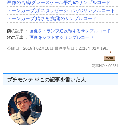
begin
画像の合成(グレースケール平均)のサンプルコード
SrcBitmap
:=
TBitmap
.
Create
;
トーンカーブ(ポスタリゼーション)のサンプルコード
DestBitmap
:=
TBitmap
.
Create
;
トーンカーブ(暗さを強調)のサンプルコード
Mirror
:=
TBitmap
.
Create
;
SrcBitmap
.
handle 
:=
hBMP
;
SrcBitmap
.
PixelFormat
:=
pf24bit
;
前の記事：
画像をトランプ逆反転するサンプルコード
DestBitmap
.
PixelFormat
:=
pf24bit
;
DestBitmap
.
Assign
(
SrcBitmap
);
次の記事：
画像をシフトするサンプルコード
Mirror
.
Assign
(
SrcBitmap
);
Mirror
.
Handle
:=
EffectMirror
(
Mirror
.
ReleaseHandle
)
;
公開日：2015年02月18日 最終更新日：2015年02月19日
Mirror
.
Handle
:=
EffectFlip
(
Mirror
.
ReleaseHandle
)
;
if
(
DestBitmap
.
Width
 mod 
2
)
=
0
then
     divs
:=
DestBitmap
.
Width
 div 
2
記事NO：00231
else
     divs
:=(
DestBitmap
.
Width
 div 
2
)+
1
;
プチモンテ ※この記事を書いた人
BitBlt
(
DestBitmap
.
canvas
.
handle
,
divs
,
0
,
DestBitmap
.
Width
,
Mirror
.
canvas
.
Handle
,
divs
,
0
,
SRCCOPY
);
Result
:=
DestBitmap
.
ReleaseHandle
;
SrcBitmap
.
Free
;
DestBitmap
.
Free
;
Mirror
.
Free
;
end
;
//-------------------------------------------------------------------------
//■関数名  EffectTrump