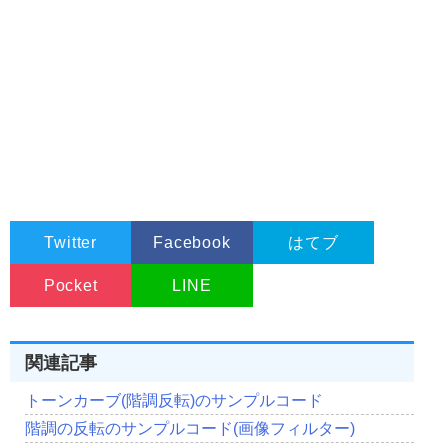
for
Col
:=
0
 to 
DestBitmap
.
Width
-
1
do
begin
DestRow
[
Col
].
rgbtBlue 
:=
SrcRow
[
Col
].
rgbtBlue
;
DestRow
[
Col
].
rgbtGreen
:=
SrcRow
[
Col
].
rgbtGreen
;
DestRow
[
Col
].
rgbtRed  
:=
SrcRow
[
Col
].
rgbtRed
;
end
;
end
;
Result
:=
DestBitmap
.
ReleaseHandle
;
except
Result
:=
SrcBitmap
.
ReleaseHandle
;
end
;
SrcBitmap
.
Free
;
DestBitmap
.
Free
;
Twitter
Facebook
はてブ
end
;
//-------------------------------------------------------------------------
Pocket
LINE
//■関数名  EffectTrumpEx
//■用途    トランプ横反転
//■引数    hBMP   ...転送元のTBitmapのハンドル
//■戻り値  ビットマップのハンドル
関連記事
//-------------------------------------------------------------------------
function
EffectTrumpEx
(
hBMP 
:
HBitmap
):
HBitmap
;
トーンカーブ(階調反転)のサンプルコード
var
 divs       
:
Integer
;
階調の反転のサンプルコード(画像フィルター)
SrcBitmap
,
DestBitmap
,
Mirror
:
TBitmap
;