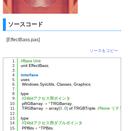
ソースコード
[EffectBass.pas]
ソースをコピー
//Bass Unit
unit 
EffectBass
;
interface
uses
Windows
,
SysUtils
,
Classes
,
Graphics
;
type
//24bitアクセス用ポインタ
 pRGBarray  
=
^
TRGBarray
;
TRGBarray
=
 array
[
0.
.
0
]
 of 
TRGBTriple
;
//None リテラル
type
//24bitアクセス用ダブルポインタ
PPBits
=
^
TPBits
;