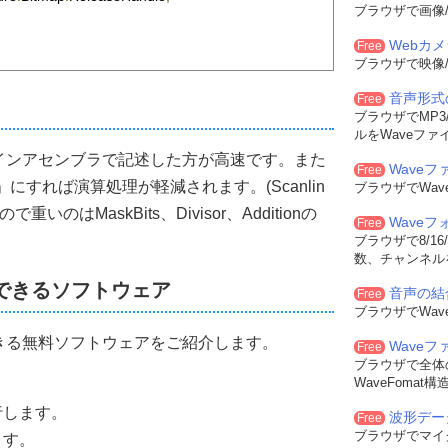
Row
:=
Row
+(
y
);
ブラウザで画像/
Webカ
Free
hen
  xCol
:=
_Width
ブラウザで映像/
en
  xCol
:=
0
ol
:=
Col
+(
x
);
音声形式
Free
ブラウザでMP3/
s
[
yRow
][
xCol
].
rgbtRed   
*
MaskBits
[
iMask
]);
ルをWaveファ
s
[
yRow
][
xCol
].
rgbtGreen 
*
MaskBits
[
iMask
]);
s
[
yRow
][
xCol
].
rgbtBlue  
*
MaskBits
[
iMask
]);
インアセンブラで記述した方が高速です。また
Waveフ
Free
」にすれば演算処理が軽減されます。(Scanlin
ブラウザでWa
のはMaskBits、Divisor、Additionの
Wave
Free
:=
Set255
((
R div 
Divisor
)+
Addition
);
ブラウザで8/16
 
:=
Set255
((
G div 
Divisor
)+
Addition
);
数、チャンネル
:=
Set255
((
B div 
Divisor
)+
Addition
);
できるソフトウェア
音声の結
Free
ブラウザでWa
ourceRows
:=
nil
;
きる無料ソフトウェアをご紹介します。
Wave
aseHandle
;
Free
ブラウザで全体
WaveFoma
then
FreeMem
(
SourceRows
);
seHandle
;
行します。
波形デー
Free
ブラウザでマイ
ます。