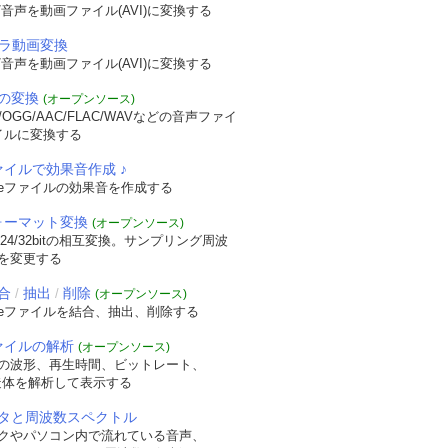
音声を動画ファイル(AVI)に変換する
メラ動画変換
音声を動画ファイル(AVI)に変換する
の変換
(オープンソース)
OGG/AAC/FLAC/WAVなどの音声ファイ
イルに変換する
ァイルで効果音作成 ♪
veファイルの効果音を作成する
フォーマット変換
(オープンソース)
/24/32bitの相互変換。サンプリング周波
を変更する
合
抽出
削除
/
/
(オープンソース)
veファイルを結合、抽出、削除する
ファイルの解析
(オープンソース)
の波形、再生時間、ビットレート、
t構造体を解析して表示する
タと周波数スペクトル
クやパソコン内で流れている音声、