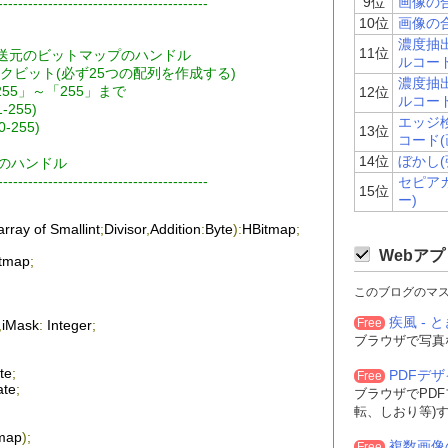
9位
画像の
------------------------------------------
10位
画像の
濃度抽出
11位
     ...転送元のビットマップのハンドル
ルコー
       ...マスクビット(必ず25つの配列を作成する)
濃度抽出
    値は「-255」～「255」まで
12位
ルコー
(1-255)
エッジ検
算(0-255)
13位
コード(
14位
ぼかし(
マップのハンドル
------------------------------------------
セピア
15位
ー)
array of 
Smallint
;
Divisor
,
Addition
:
Byte
):
HBitmap
;
Webアプ
tmap
;
このブログのマ
疾風 - と
Free
,
iMask
:
Integer
;
ブラウザで写真
te
;
PDFデ
Free
ate
;
ブラウザでPD
転、しおり等)
tmap
);
複数画像
Free