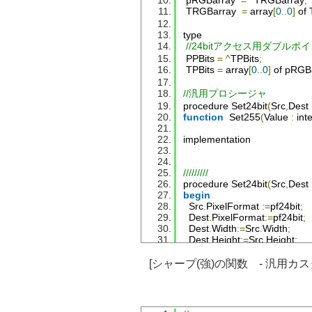
 pRGBarray  
=
^
TRGBarray
;
TRGBarray
=
 array
[
0.
.
0
]
 of 
type
//24bitアクセス用ダブルポ
PPBits
=
^
TPBits
;
TPBits
=
 array
[
0.
.
0
]
 of pRGB
//汎用プロシージャ
procedure 
Set24bit
(
Src
,
Dest
function
Set255
(
Value
:
 int
implementation
/////////
procedure 
Set24bit
(
Src
,
Dest
begin
Src
.
PixelFormat
:=
pf24bit
;
Dest
.
PixelFormat
:=
pf24bit
;
Dest
.
Width
:=
Src
.
Width
;
Dest
.
Height
:=
Src
.
Height
;
end
;
[シャープ(強)の関数 - 汎用カ
/////////
function
Set255
(
Value
:
Integ
begin
if
Value
>=
255
then