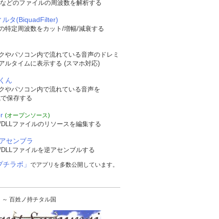
WAVなどのファイルの周波数を解析する
タ(BiquadFilter)
の特定周波数をカット/増幅/減衰する
クやパソコン内で流れている音声のドレミ
アルタイムに表示する (スマホ対応)
くん
クやパソコン内で流れている音声を
形式で保存する
r
(オープンソース)
/DLLファイルのリソースを編集する
逆アセンブラ
/DLLファイルを逆アセンブルする
プチラボ」
でアプリを多数公開しています。
urai ～ 百姓ノ持チタル国