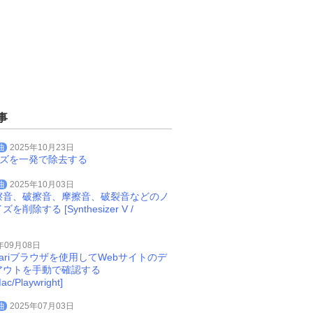
事
曲
2025年10月23日
イズを一発で除去する
曲
2025年10月03日
擦音、破擦音、摩擦音、破裂音などのノ
削除する [Synthesizer V /
年09月08日
Safariブラウザを使用してWebサイトのデ
アウトを手動で確認する
ac/Playwright]
曲
2025年07月03日