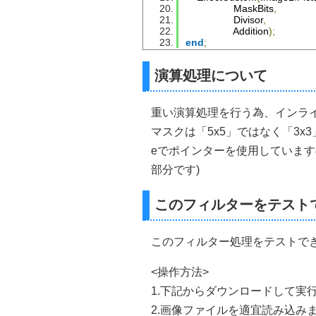
else
                      y
MaskBits
,
Divisor
,
//X軸
Addition
);
if
Col
+(
x
)
>
_Width
t
end
;
else
if
Col
+(
x
)
<
0
th
else
                      xC
演算処理について
            R 
:=
 R 
+
(
SourceRow
            G 
:=
 G 
+
(
SourceRow
            B 
:=
 B 
+
(
SourceRow
重い演算処理を行う為、インラ
            inc
(
iMask
);
マスクは「5x5」ではなく「3x3
end
;
end
;
eでポインターを使用していますので重い
DestRow
[
Col
].
rgbtRed   
部分です)
DestRow
[
Col
].
rgbtGreen
DestRow
[
Col
].
rgbtBlue  
end
;
このフィルターをテスト
end
;
FreeMem
(
SourceRows
);
S
このフィルター処理をテストで
Result
:=
DestBitmap
.
Rele
except
<操作方法>
if
Assigned
(
SourceRows
)
Result
:=
SrcBitmap
.
Relea
1.下記からダウンロードして実
end
;
2.画像ファイルを適宜読み込み
SrcBitmap
.
Free
;