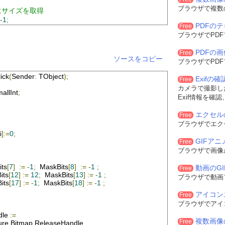
ブラウザで複数
にサイズを取得
-
1
;
PDFの
Free
1
;
ブラウザでPD
itmap
.
Height
*
SizeOf
(
pRGBArray
));
PDFの
Free
ソースをコピー
Height
-
1
do
SourceRows
[
Row
]:=
SrcBitmap
.
Scanline
[
Row
];
ブラウザでPD
o
ick
(
Sender
:
TObject
);
Exifの
Free
カメラで撮影した
allInt
;
Exif情報を確
anLine
[
Row
];
エクセル
Free
ブラウザでエク
i
]:=
0
;
:=
0
;
GIFア
Free
ブラウザで画像
ts
[
7
]
:=
-
1
;
MaskBits
[
8
]
:=
-
1
;
動画のG
Free
its
[
12
]
:=
12
;
MaskBits
[
13
]
:=
-
1
;
ブラウザで動画
its
[
17
]
:=
-
1
;
MaskBits
[
18
]
:=
-
1
;
アイコン
Free
ブラウザでアイ
then
 yRow
:=
_Height
dle
:=
複数画像
then
 yRow
:=
0
Free
ure
.
Bitmap
.
ReleaseHandle
,