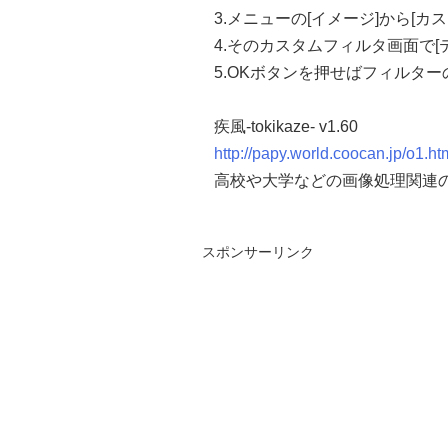
DestBitmap
.
Free
;
3.メニューの[イメージ]から[
end
;
4.そのカスタムフィルタ画面で
5.OKボタンを押せばフィルタ
疾風-tokikaze- v1.60
http://papy.world.coocan.jp/o1.ht
高校や大学などの画像処理関連
スポンサーリンク