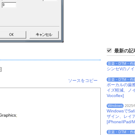
最新の記
音楽・DTM・作
シンセVのノ
]
音楽・DTM・作
ソースをコピー
ボーカルの歯
イズ軽減、ノイズを
Vocoflex]
Windows
2025
Windowsで
Graphics
;
ザイン、レイ
[iPhone/iPad/M
音楽・DTM・作