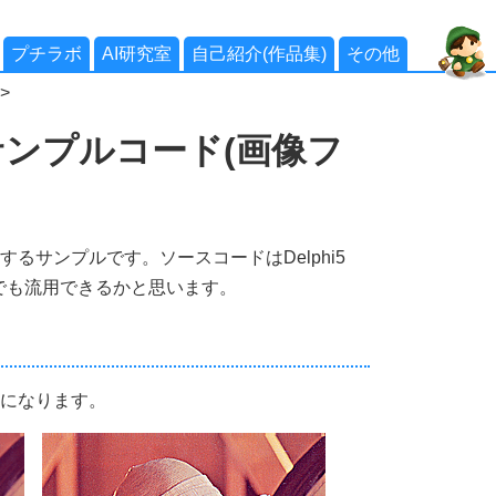
プチラボ
AI研究室
自己紹介(作品集)
その他
>
サンプルコード(画像フ
するサンプルです。ソースコードはDelphi5
でも流用できるかと思います。
うになります。