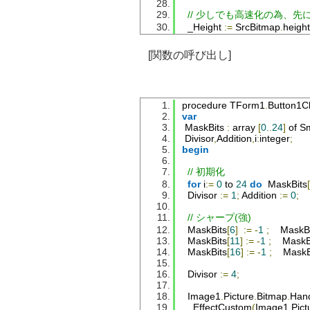
// 少しでも高速化の為、先
_Height
:=
SrcBitmap
.
height
_Width
:=
SrcBitmap
.
width
-
[関数の呼び出し]
GetMem
(
SourceRows
,
SrcB
try
for
Row
:=
0
 to 
SrcBitmap
.
for
Row
:=
0
To
_Height
d
procedure 
TForm1
.
Button1Cl
begin
var
MaskBits
:
 array 
[
0.
.
24
]
 of 
Sm
DestRow
:=
DestBitmap
.
Sc
Divisor
,
Addition
,
i
:
integer
;
begin
for
Col
:=
0
To
_Width
do
begin
// 初期化
for
 i
:=
0
 to 
24
do
MaskBits
[
        R
:=
0
;
 G
:=
0
;
 B
:=
0
;
 iMask
Divisor
:=
1
;
Addition
:=
0
;
// 5x5
// シャープ(強)
for
 y
:=
-
2
 to 
2
do
MaskBits
[
6
]
:=
-
1
;
MaskBi
begin
MaskBits
[
11
]
:=
-
1
;
MaskB
for
 x
:=
-
2
 to 
2
do
MaskBits
[
16
]
:=
-
1
;
MaskB
begin
Divisor
:=
4
;
//Y軸
if
Row
+(
y
)
>
_Height
Image1
.
Picture
.
Bitmap
.
Han
else
if
Row
+(
y
)
<
0
EffectCustom
(
Image1
.
Pict