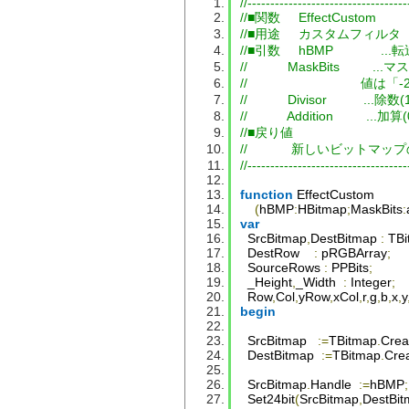
//-----------------------------------
Result
:=
255
//■関数     EffectCustom
else
if
Value
<=
0
then
//■用途     カスタムフィルタ
Result
:=
0
//■引数     hBMP        
else
Result
:=
Value
;
end
;
//           MaskBits  
end
.
//                           
//           Divisor          ...除数
//           Addition         ...加
//■戻り値
//            新しいビット
//-----------------------------------
function
EffectCustom
(
hBMP
:
HBitmap
;
MaskBits
:
var
SrcBitmap
,
DestBitmap
:
TBi
DestRow
:
 pRGBArray
;
SourceRows
:
PPBits
;
_Height
,
_Width
:
Integer
;
Row
,
Col
,
yRow
,
xCol
,
r
,
g
,
b
,
x
,
y
begin
SrcBitmap
:=
TBitmap
.
Crea
DestBitmap
:=
TBitmap
.
Cre
SrcBitmap
.
Handle
:=
hBMP
;
Set24bit
(
SrcBitmap
,
DestBi