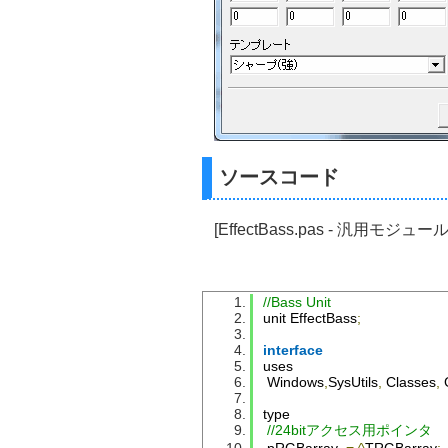
ソースコード
[EffectBass.pas - 汎用モジュール
//Bass Unit
unit 
EffectBass
;
interface
uses
Windows
,
SysUtils
,
Classes
,
type
//24bitアクセス用ポインタ