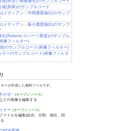
合成(明るい画素優先)のサンプルコード
合成(加算)のサンプルコード
(メディアン - 中間濃度抽出)のサンプ
ド
(メディアン - 最小濃度抽出)のサンプ
ド
出(Roberts ロバーツ垂直)のサンプル
画像フィルター)
強)のサンプルコード(画像フィルター)
カラーのサンプルコード(画像フィルタ
リ
スターが作成した無料ツールです。
きかぜ -
(オープンソース)
などの画像を編集する
ザイナー
(オープンソース)
Fファイルを編集(結合、分割、抽出、回
する
のPDF変換