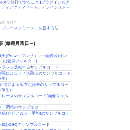
M)のPC移行でやること [プラグインのア
、ディアクティベート、アンインストー
年01月19日
11で「ブルースクリーン」を直す方法
 (毎週月曜日～)
出(Prewitt プレヴィット垂直)のサン
ード(画像フィルター)
トランプ反転するサンプルコード
膨張によるノイズ除去のサンプルコード
像用)
/8近傍による孤立点除去のサンプルコー
画像用)
トレースのサンプルコード(画像フィル
カラー調整のサンプルコード
合成(セピアカラー平均)のサンプルコー
成(XOR)のサンプルコード