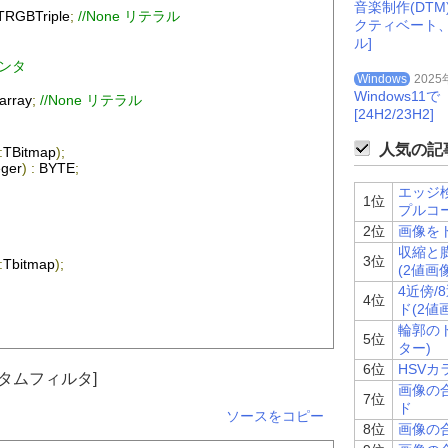
音楽制作(DT
TRGBTriple
;
//None リテラル
クティベート
ル]
インタ
Windows
2025
Windows
array
;
//None リテラル
[24H2/23H2]
人気の記事
:
TBitmap
);
eger
)
:
 BYTE
;
エッジ検
1位
プルコ
2位
画像を
収縮と
3位
:
Tbitmap
);
(2値画
4近傍
4位
ド(2値
輪郭の
5位
ター)
6位
HSV
スタムフィルタ]
画像の
7位
er
):
Byte
;
ド
ソースをコピー
8位
画像の合