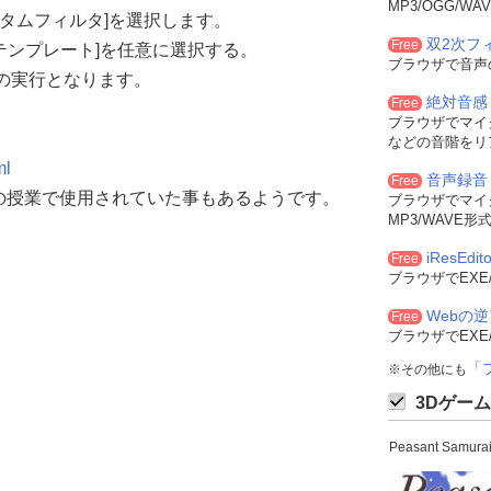
MP3/OGG/
カスタムフィルタ]を選択します。
双2次フィル
Free
[テンプレート]を任意に選択する。
ブラウザで音声
ーの実行となります。
絶対音感
Free
ブラウザでマイ
などの音階をリ
ml
音声録音
Free
の授業で使用されていた事もあるようです。
ブラウザでマイ
MP3/WAVE
iResEdito
Free
ブラウザでEXE
Webの
Free
ブラウザでEXE
「
※その他にも
3Dゲーム
Peasant Sam