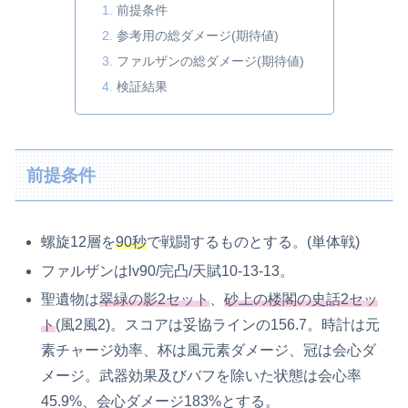
前提条件
参考用の総ダメージ(期待値)
ファルザンの総ダメージ(期待値)
検証結果
前提条件
螺旋12層を
90秒
で戦闘するものとする。(単体戦)
ファルザンはlv90/完凸/天賦10-13-13。
聖遺物は
翠緑の影2セット
、
砂上の楼閣の史話2セッ
ト
(風2風2)。スコアは妥協ラインの156.7。時計は元
素チャージ効率、杯は風元素ダメージ、冠は会心ダ
メージ。武器効果及びバフを除いた状態は会心率
45.9%、会心ダメージ183%とする。