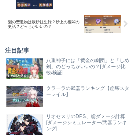
魈の聖遺物は辰砂往生録？砂上の楼閣の
史話？どっちがいいの？
注目記事
八重神子には「黄金の劇団」と「しめ
剣」のどっちがいいの？[ダメージ比
較/検証]
クラーラの武器ランキング【崩壊スタ
ーレイル】
リオセスリのDPS、総ダメージ計算
[ダメージシミュレーター/武器ランキ
ング]