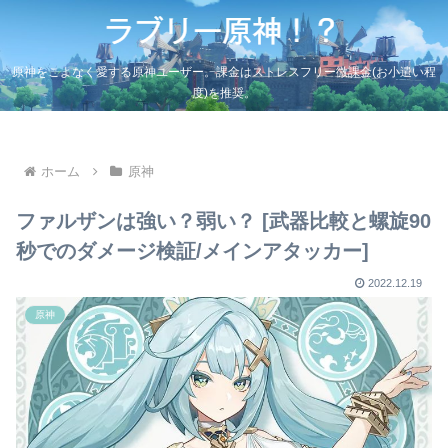
原神をこよなく愛する原神ユーザー。課金はストレスフリー微課金(お小遣い程
度)を推奨。
ホーム
原神
ファルザンは強い？弱い？ [武器比較と螺旋90
秒でのダメージ検証/メインアタッカー]
2022.12.19
原神