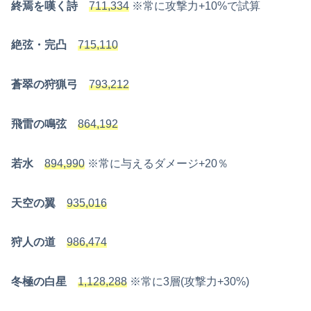
終焉を嘆く詩
711,334
※常に攻撃力+10%で試算
絶弦・完凸
715,110
蒼翠の狩猟弓
793,212
飛雷の鳴弦
864,192
若水
894,990
※常に与えるダメージ+20％
天空の翼
935,016
狩人の道
986,474
冬極の白星
1,128,288
※常に3層(攻撃力+30%)