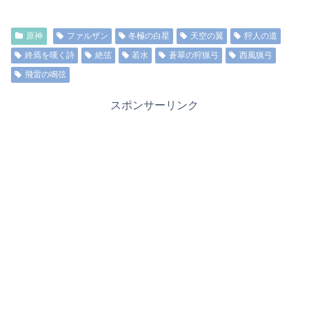
原神
ファルザン
冬極の白星
天空の翼
狩人の道
終焉を嘆く詩
絶弦
若水
蒼翠の狩猟弓
西風猟弓
飛雷の鳴弦
スポンサーリンク