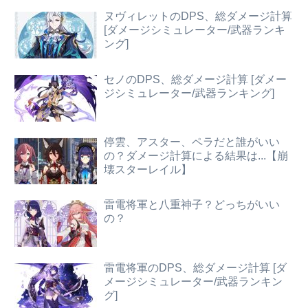
ヌヴィレットのDPS、総ダメージ計算
[ダメージシミュレーター/武器ランキ
ング]
セノのDPS、総ダメージ計算 [ダメー
ジシミュレーター/武器ランキング]
停雲、アスター、ペラだと誰がいい
の？ダメージ計算による結果は...【崩
壊スターレイル】
雷電将軍と八重神子？どっちがいい
の？
雷電将軍のDPS、総ダメージ計算 [ダ
メージシミュレーター/武器ランキン
グ]