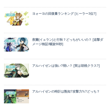
ヨォーヨの回復量ランキング [ヒーラー3位?]
原神
夜蘭(イェラン)と行秋？どっちがいいの？ [追撃ダ
原神
メージ検証/螺旋90秒]
アルハイゼンは強い?弱い？ [実は胡桃クラス?]
原神
アルハイゼンの時計は熟知?攻撃力%?どっち？
原神