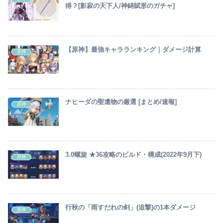
得？[影寂の天下人/神鋳賦形のガチャ]
【原神】最強キャラランキング｜ダメージ計算
原神
ナヒーダの聖遺物の厳選 [まとめ/速報]
原神
3.0螺旋 ★36攻略のビルド・構成(2022年9月下)
原神
行秋の「雨すだれの剣」(追撃)の1本ダメージ
原神