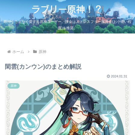
原神をこよなく愛する原神ユーザー。課金はストレスフリー微課金(お小遣い程
度)を推奨。
ホーム
原神
閑雲(カンウン)のまとめ解説
2024.01.31
原神