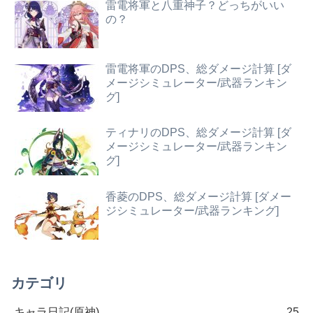
雷電将軍と八重神子？どっちがいい
の？
雷電将軍のDPS、総ダメージ計算 [ダ
メージシミュレーター/武器ランキン
グ]
ティナリのDPS、総ダメージ計算 [ダ
メージシミュレーター/武器ランキン
グ]
香菱のDPS、総ダメージ計算 [ダメー
ジシミュレーター/武器ランキング]
カテゴリ
キャラ日記(原神)
25