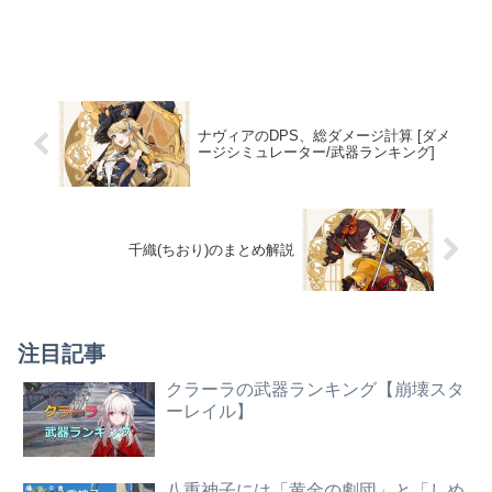
ナヴィアのDPS、総ダメージ計算 [ダメ
ージシミュレーター/武器ランキング]
千織(ちおり)のまとめ解説
注目記事
クラーラの武器ランキング【崩壊スタ
ーレイル】
八重神子には「黄金の劇団」と「しめ