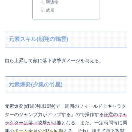
聖遺物
武器
元素スキル(朝翔の鶴雲)
自ら上昇して敵に落下攻撃ダメージを与える。
元素爆発(夕集の竹星)
元素爆発(継続時間16秒)で「周囲のフィールド上キャラク
ターのジャンプ力がアップする」ので操作する
任意のキャ
ラクターは落下攻撃が可能
となる。また、一定時間毎に周
囲の
チーム全員のHPを回復
する。それに加えて落下攻撃