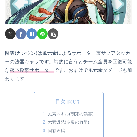
閑雲(カンウン)は風元素によるサポーター兼サブアタッカ
ーの法器キャラです。端的に言うとチーム全員を回復可能
な
落下攻撃サポーター
です。おまけで風元素ダメージも加
わります。
目次
元素スキル(朝翔の鶴雲)
元素爆発(夕集の竹星)
固有天賦