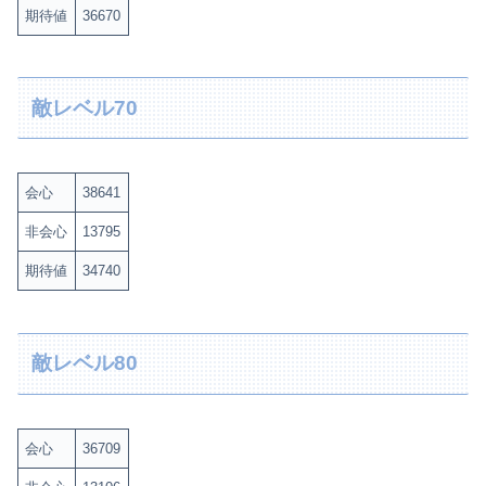
期待値
36670
敵レベル70
会心
38641
非会心
13795
期待値
34740
敵レベル80
会心
36709