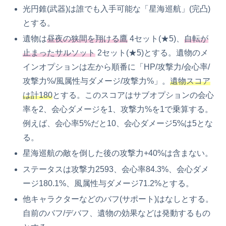
光円錐(武器)は誰でも入手可能な「星海巡航」(完凸)
とする。
遺物は
昼夜の狭間を翔ける鷹
4セット(★5)、
自転が
止まったサルソット
2セット(★5)とする。遺物のメ
インオプションは左から順番に「HP/攻撃力/会心率/
攻撃力%/風属性与ダメージ/攻撃力%」。
遺物スコア
は計180
とする。このスコアはサブオプションの会心
率を2、会心ダメージを1、攻撃力%を1で乗算する。
例えば、会心率5%だと10、会心ダメージ5%は5とな
る。
星海巡航の敵を倒した後の攻撃力+40%は含まない。
ステータスは攻撃力2593、会心率84.3%、会心ダメ
ージ180.1%、風属性与ダメージ71.2%とする。
他キャラクターなどのバフ(サポート)はなしとする。
自前のバフ/デバフ、遺物の効果などは発動するもの