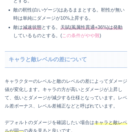
とする。
敵の靭性(白いゲージ)はあるままとする。靭性が無い
時は単純にダメージが10%上昇する。
敵は
減速状態
とする。
天賦(風属性貫通+36%)は発動
しているものとする。(
この条件がやや難
)
キャラと敵レベルの差について
キャラクターのレベルと敵のレベルの差によってダメージ
値が変化します。キャラの方が高いとダメージが上昇し
て、低いとダメージが減少する仕様となっています。レベ
ル差ボーナス、レベル差補正などと呼ばれています。
デフォルトのダメージを確認したい場合は
キャラと敵レベ
ルが同一
の表を見ると良いです。