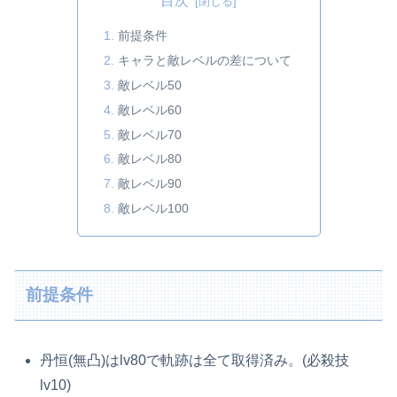
目次
前提条件
キャラと敵レベルの差について
敵レベル50
敵レベル60
敵レベル70
敵レベル80
敵レベル90
敵レベル100
前提条件
丹恒(無凸)はlv80で軌跡は全て取得済み。(必殺技
lv10)