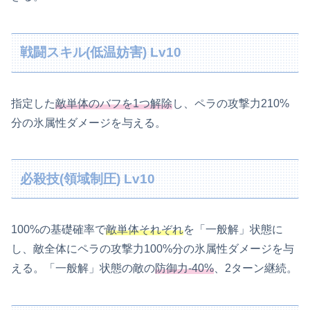
戦闘スキル(低温妨害) Lv10
指定した
敵単体のバフを1つ解除
し、ペラの攻撃力210%
分の氷属性ダメージを与える。
必殺技(領域制圧) Lv10
100%の基礎確率で
敵単体それぞれ
を「一般解」状態に
し、敵全体にペラの攻撃力100%分の氷属性ダメージを与
える。「一般解」状態の敵の
防御力-40%
、2ターン継続。