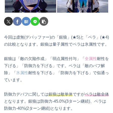
今回は虚無(デバッファー)の「銀狼」(★5)と「ペラ」(★4)
の比較となります。銀狼は量子属性でペラは氷属性です。
銀狼は「敵の欠陥作成」「弱点属性付与」「
全属性
耐性を
下げる」「防御力を下げる」です。ペラは「敵のバフ解
除」「
氷属性
耐性を下げる」「防御力を下げる」で似通っ
ています。
防御力デバフに関しては
銀狼は敵単体
ですが
ペラは敵全体
となります。銀狼は防御力-45.0%(3ターン継続)、ペラは
防御力-40%(2ターン継続)となります。