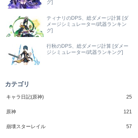
グ]
ティナリのDPS、総ダメージ計算 [ダ
メージシミュレーター/武器ランキン
グ]
行秋のDPS、総ダメージ計算 [ダメー
ジシミュレーター/武器ランキング]
カテゴリ
キャラ日記(原神)
25
原神
121
崩壊スターレイル
57