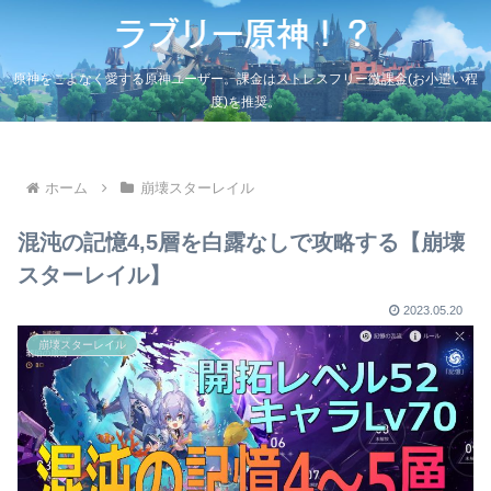
原神をこよなく愛する原神ユーザー。課金はストレスフリー微課金(お小遣い程
度)を推奨。
ホーム
崩壊スターレイル
混沌の記憶4,5層を白露なしで攻略する【崩壊
スターレイル】
2023.05.20
崩壊スターレイル