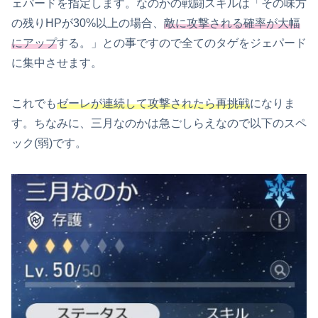
ェパードを指定します。なのかの戦闘スキルは「その味方
の残りHPが30%以上の場合、
敵に攻撃される確率が大幅
にアップ
する。」との事ですので全てのタゲをジェパード
に集中させます。
これでも
ゼーレが連続して攻撃されたら再挑戦
になりま
す。ちなみに、三月なのかは急ごしらえなので以下のスペ
ック(弱)です。