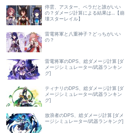
停雲、アスター、ペラだと誰がいい
の？ダメージ計算による結果は...【崩
壊スターレイル】
雷電将軍と八重神子？どっちがいい
の？
雷電将軍のDPS、総ダメージ計算 [ダ
メージシミュレーター/武器ランキン
グ]
ティナリのDPS、総ダメージ計算 [ダ
メージシミュレーター/武器ランキン
グ]
放浪者のDPS、総ダメージ計算 [ダメ
ージシミュレーター/武器ランキング]