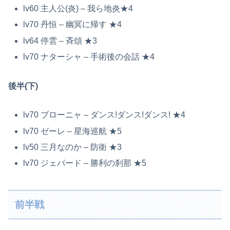
lv60 主人公(炎) – 我ら地炎★4
lv70 丹恒 – 幽冥に帰す ★4
lv64 停雲 – 斉頌 ★3
lv70 ナターシャ – 手術後の会話 ★4
後半(下)
lv70 ブローニャ – ダンス!ダンス!ダンス! ★4
lv70 ゼーレ – 星海巡航 ★5
lv50 三月なのか – 防衛 ★3
lv70 ジェパード – 勝利の刹那 ★5
前半戦