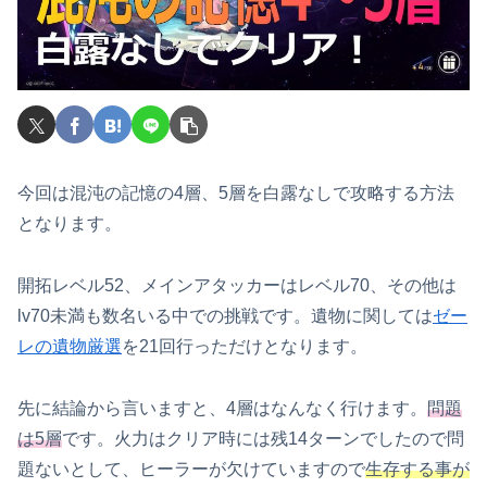
今回は混沌の記憶の4層、5層を白露なしで攻略する方法
となります。
開拓レベル52、メインアタッカーはレベル70、その他は
lv70未満も数名いる中での挑戦です。遺物に関しては
ゼー
レの遺物厳選
を21回行っただけとなります。
先に結論から言いますと、4層はなんなく行けます。
問題
は5層
です。火力はクリア時には残14ターンでしたので問
題ないとして、ヒーラーが欠けていますので
生存する事が