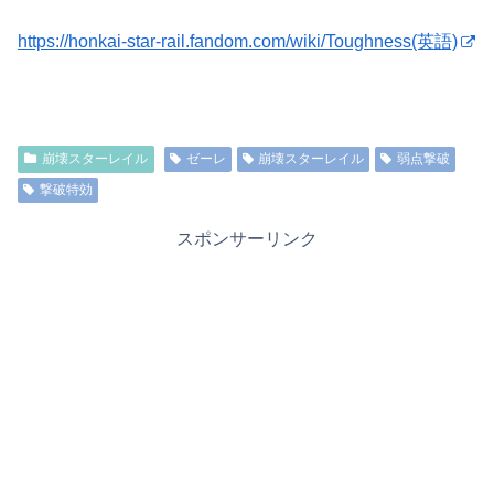
https://honkai-star-rail.fandom.com/wiki/Toughness(英語)
崩壊スターレイル
ゼーレ
崩壊スターレイル
弱点撃破
撃破特効
スポンサーリンク