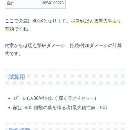
合計
30540.05973
ここでの差は
8018
となります。
ボス戦だと攻撃力%より
有効
ですね。
次章からは弱点撃破ダメージ、持続/付加ダメージの計算
式です。
試算用
ゼーレ(Lv80/星の如く輝く天才 4セット)
敵はLv85 虚数の葉を織る者(最大靭性値：60)