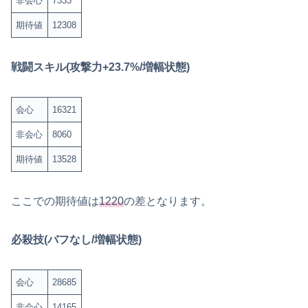
非会心
7333
期待値
12308
戦闘スキル(
攻撃力+23.7%
/増幅状態)
会心
16321
非会心
8060
期待値
13528
ここでの期待値は
1220
の差となります。
必殺技(バフなし/増幅状態)
会心
28685
非会心
14165