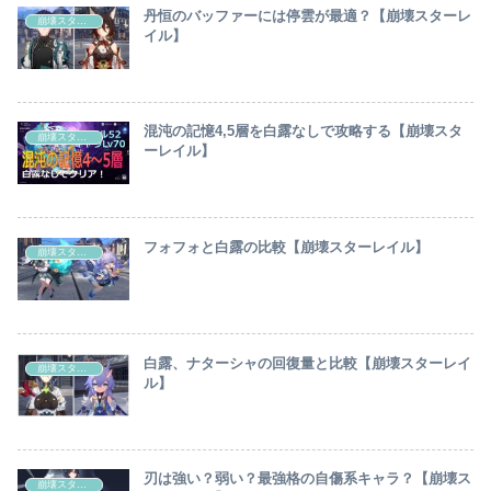
丹恒のバッファーには停雲が最適？【崩壊スターレ
崩壊スターレイル
イル】
混沌の記憶4,5層を白露なしで攻略する【崩壊スタ
崩壊スターレイル
ーレイル】
フォフォと白露の比較【崩壊スターレイル】
崩壊スターレイル
白露、ナターシャの回復量と比較【崩壊スターレイ
崩壊スターレイル
ル】
刃は強い？弱い？最強格の自傷系キャラ？【崩壊ス
崩壊スターレイル