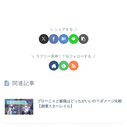
シェアする
ラブリー原神！？をフォローする
関連記事
ブローニャと銀狼はどっちがいいの？ダメージ比較
崩壊スターレイル
【崩壊スターレイル】