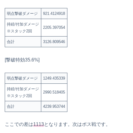
弱点撃破ダメージ
921.4124918
持続/付加ダメージ
2205.397054
※スタック2回
合計
3126.809546
[撃破特効35.6%]
弱点撃破ダメージ
1249.435339
持続/付加ダメージ
2990.518405
※スタック2回
合計
4239.953744
ここでの差は
1113
となります。次はボス戦です。