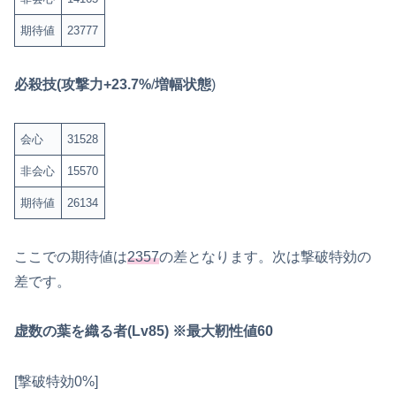
期待値
23777
必殺技(攻撃力+23.7%
/
増幅状態
)
会心
31528
非会心
15570
期待値
26134
ここでの期待値は
2357
の差となります。次は撃破特効の
差です。
虚数の葉を織る者(Lv85) ※最大靭性値60
[撃破特効0%]