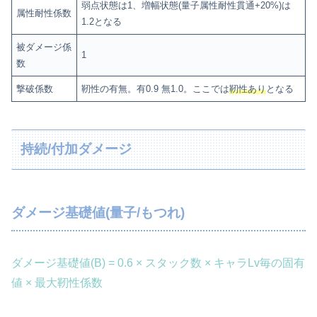
弱点状態は1、増幅状態(量子属性耐性貫通+20%)は
属性耐性係数
1.2となる
被ダメージ係
1
数
撃破係数
靭性の有無。有0.9 無1.0。ここでは
靭性あり
となる
持続/付加ダメージ
ダメージ基礎値(量子/もつれ)
ダメージ基礎値(B) = 0.6 × スタック数 × キャラLv毎の固有
値 × 最大靭性係数