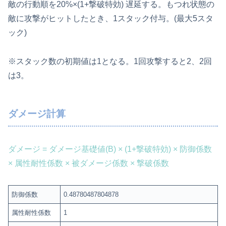
敵の行動順を20%×(1+撃破特効) 遅延する。もつれ状態の
敵に攻撃がヒットしたとき、1スタック付与。(最大5スタ
ック)
※スタック数の初期値は1となる。1回攻撃すると2、2回
は3。
ダメージ計算
ダメージ = ダメージ基礎値(B) × (1+撃破特効) × 防御係数
× 属性耐性係数 × 被ダメージ係数 × 撃破係数
防御係数
0.48780487804878
属性耐性係数
1