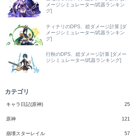
メージシミュレーター/武器ランキン
グ]
ティナリのDPS、総ダメージ計算 [ダ
メージシミュレーター/武器ランキン
グ]
行秋のDPS、総ダメージ計算 [ダメー
ジシミュレーター/武器ランキング]
カテゴリ
キャラ日記(原神)
25
原神
121
崩壊スターレイル
57