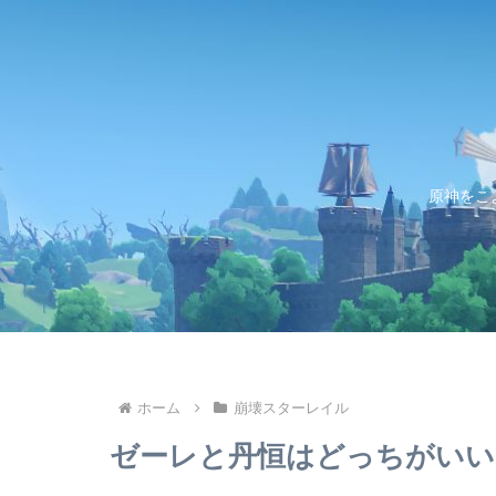
原神をこ
ホーム
崩壊スターレイル
ゼーレと丹恒はどっちがいい