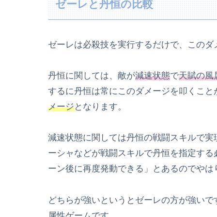
ゼーレと丹恒の比較
ゼーレは必殺技を実行するだけで、このダ
丹恒に関しては、敵が
減速状態
で
天賦の風
するに丹恒は常にこのダメージを叩くこと
メージ
となります。
減速状態に関しては丹恒の戦闘スキルで実
ーシャなどが戦闘スキルで丹恒を指定する
ーン後に再度発動できる」とあるのでやは
どちらが強いというとゼーレの方が強いで
属性ゲームです。