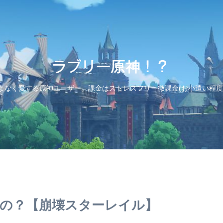
よなく愛する原神ユーザー。課金はストレスフリー微課金(お小遣い程度
の？【崩壊スターレイル】