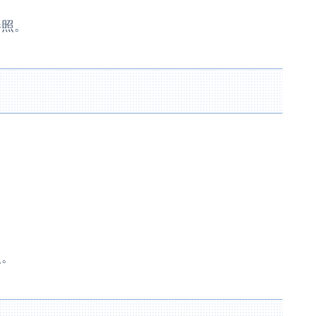
参照。
照。