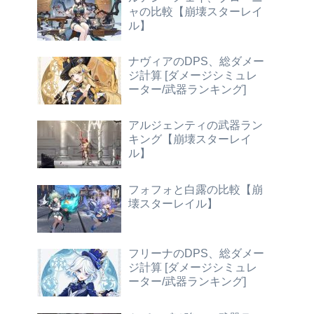
ャの比較【崩壊スターレイ
ル】
ナヴィアのDPS、総ダメー
ジ計算 [ダメージシミュレ
ーター/武器ランキング]
アルジェンティの武器ラン
キング【崩壊スターレイ
ル】
フォフォと白露の比較【崩
壊スターレイル】
フリーナのDPS、総ダメー
ジ計算 [ダメージシミュレ
ーター/武器ランキング]