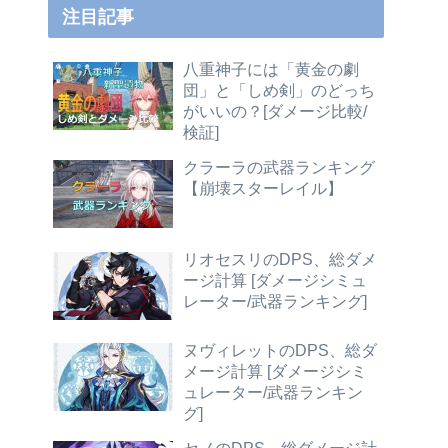
注目記事
八重神子には「黄金の劇
団」と「しめ剣」のどっち
がいいの？[ダメージ比較/
検証]
クラーラの武器ランキング
【崩壊スターレイル】
リオセスリのDPS、総ダメ
ージ計算 [ダメージシミュ
レーター/武器ランキング]
ヌヴィレットのDPS、総ダ
メージ計算 [ダメージシミ
ュレーター/武器ランキン
グ]