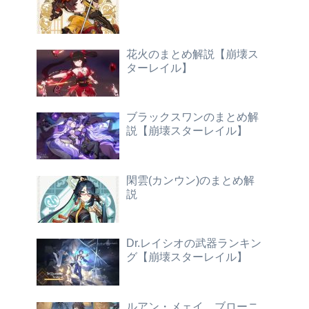
花火のまとめ解説【崩壊ス
ターレイル】
ブラックスワンのまとめ解
説【崩壊スターレイル】
閑雲(カンウン)のまとめ解
説
Dr.レイシオの武器ランキン
グ【崩壊スターレイル】
ルアン・メェイ、ブローニ