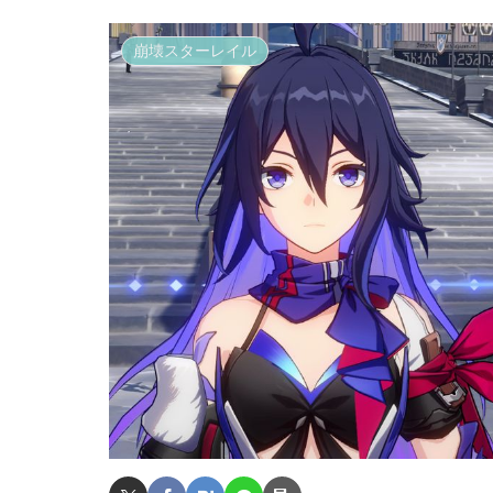
崩壊スターレイル