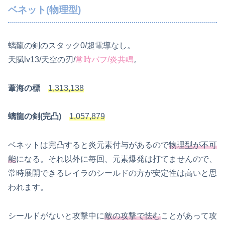
ベネット(物理型)
螭龍の剣のスタック0/超電導なし。
天賦lv13/天空の刃/
常時バフ/炎共鳴
。
葦海の標
1,313,138
螭龍の剣(完凸)
1,057,879
ベネットは完凸すると炎元素付与があるので
物理型が不可
能
になる。それ以外に毎回、元素爆発は打てませんので、
常時展開できるレイラのシールドの方が安定性は高いと思
われます。
シールドがないと攻撃中に
敵の攻撃で怯む
ことがあって攻