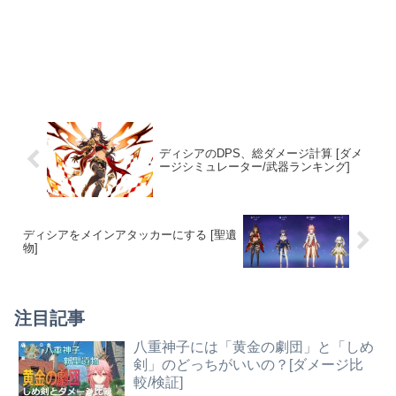
ディシアのDPS、総ダメージ計算 [ダメ
ージシミュレーター/武器ランキング]
ディシアをメインアタッカーにする [聖遺
物]
注目記事
八重神子には「黄金の劇団」と「しめ
剣」のどっちがいいの？[ダメージ比
較/検証]