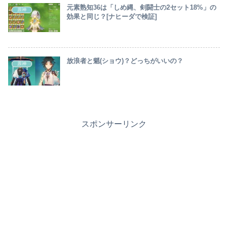
元素熟知36は「しめ縄、剣闘士の2セット18%」の
原神
効果と同じ？[ナヒーダで検証]
放浪者と魈(ショウ)？どっちがいいの？
原神
スポンサーリンク