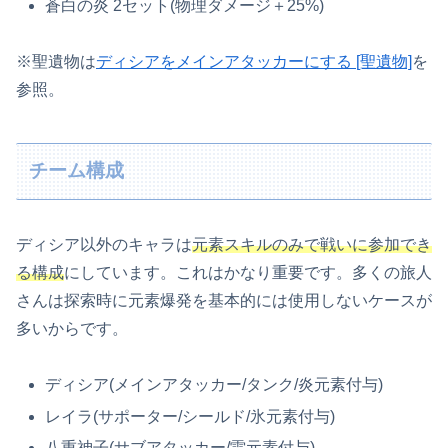
蒼白の炎 2セット(物理ダメージ＋25%)
※聖遺物は
ディシアをメインアタッカーにする [聖遺物]
を
参照。
チーム構成
ディシア以外のキャラは
元素スキルのみで戦いに参加でき
る構成
にしています。これはかなり重要です。多くの旅人
さんは探索時に元素爆発を基本的には使用しないケースが
多いからです。
ディシア(メインアタッカー/タンク/炎元素付与)
レイラ(サポーター/シールド/氷元素付与)
八重神子(サブアタッカー/雷元素付与)