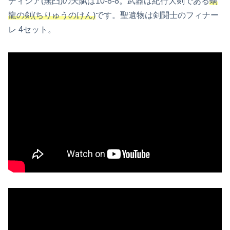
ディシア(無凸)の天賦は10-8-8。武器は紀行大剣である
螭
龍の剣(ちりゅうのけん)
です。聖遺物は剣闘士のフィナー
レ 4セット。