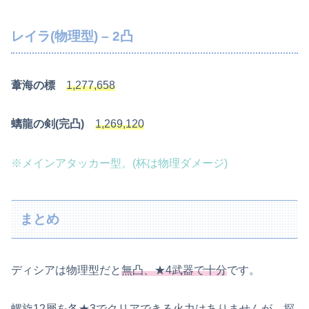
レイラ(物理型) – 2凸
葦海の標
1,277,658
螭龍の剣(完凸)
1,269,120
※メインアタッカー型。(杯は物理ダメージ)
まとめ
ディシアは物理型だと
無凸、★4武器で十分
です。
螺旋12層を各★3でクリアできる火力はありませんが、探