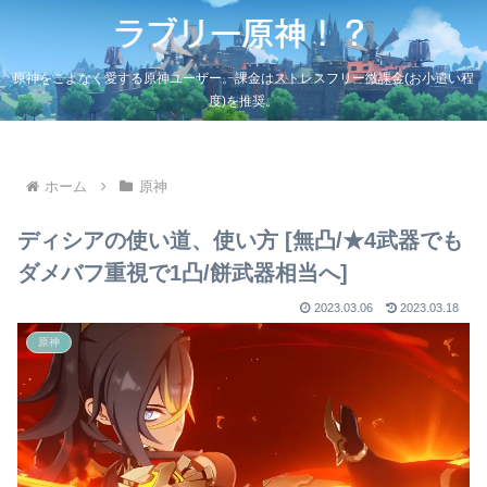
原神をこよなく愛する原神ユーザー。課金はストレスフリー微課金(お小遣い程
度)を推奨。
ホーム
原神
ディシアの使い道、使い方 [無凸/★4武器でも
ダメバフ重視で1凸/餅武器相当へ]
2023.03.06
2023.03.18
原神