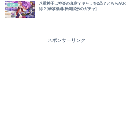
八重神子は神楽の真意？キャラを2凸？どちらがお
原神
得？[華紫櫻緋/神鋳賦形のガチャ]
スポンサーリンク