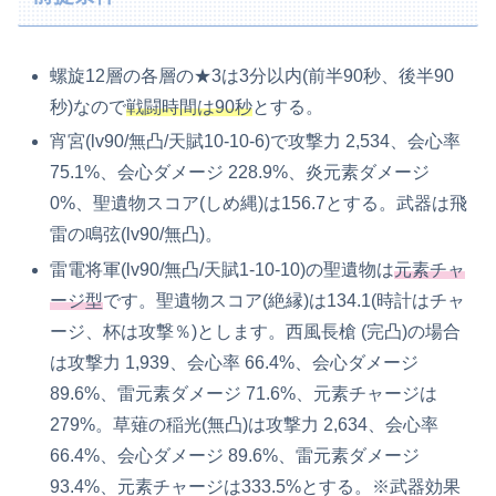
螺旋12層の各層の★3は3分以内(前半90秒、後半90
秒)なので
戦闘時間は90秒
とする。
宵宮(lv90/無凸/天賦10-10-6)で攻撃力 2,534、会心率
75.1%、会心ダメージ 228.9%、炎元素ダメージ
0%、聖遺物スコア(しめ縄)は156.7とする。武器は飛
雷の鳴弦(lv90/無凸)。
雷電将軍(lv90/無凸/天賦1-10-10)の聖遺物は
元素チャ
ージ型
です。聖遺物スコア(絶縁)は134.1(時計はチャ
ージ、杯は攻撃％)とします。西風長槍 (完凸)の場合
は攻撃力 1,939、会心率 66.4%、会心ダメージ
89.6%、雷元素ダメージ 71.6%、元素チャージは
279%。草薙の稲光(無凸)は攻撃力 2,634、会心率
66.4%、会心ダメージ 89.6%、雷元素ダメージ
93.4%、元素チャージは333.5%とする。※武器効果