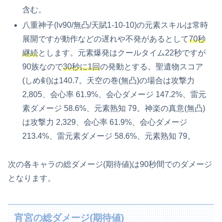
含む。
八重神子(lv90/無凸/天賦1-10-10)の元素スキルは常時
展開ですが動作などの遅れや不発があるとして
70秒
継続
とします。元素爆発はクールタイム22秒ですが
90族なので
30秒に1回
の発動とする。聖遺物スコア
(しめ剣)は140.7。天空の巻(無凸)の場合は攻撃力
2,805、会心率 61.9%、会心ダメージ 147.2%、雷元
素ダメージ 58.6%、元素熟知 79。神楽の真意(無凸)
は攻撃力 2,329、会心率 61.9%、会心ダメージ
213.4%、雷元素ダメージ 58.6%、元素熟知 79。
次の各キャラの総ダメージ(期待値)は90秒間でのダメージ
となります。
宵宮の総ダメージ(期待値)