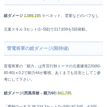
総ダメージ
1,089,195
※ベネット、雲菫などのバフなし
元素スキル 3セット(1~5段)で217,839を5回発動。
雷電将軍の総ダメージ(期待値)
雷電将軍の「願力」は宵宮行秋トーマの元素爆発220(60-
80-80) x 0.2で願力44が蓄積。あくまでも目安としてご参
考にして下さい。
総ダメージ
(
西風長槍
– 願力60
)
841,795
「夢想の一太刀 38,324 3セット(1~5段) 97,545」を5回。