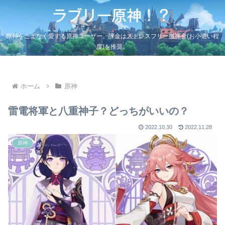
原神をこよなく愛する原神ユーザー。課金はストレスフリー微課金(お小遣い程
度)を推奨。
ホーム
原神
雷電将軍と八重神子？どっちがいいの？
2022.10.30
2022.11.28
原神