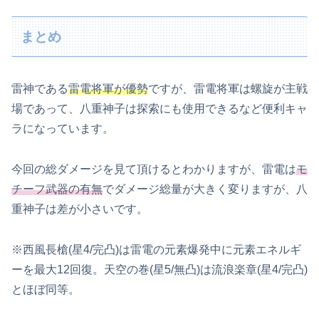
まとめ
雷神である
雷電将軍が優勢
ですが、雷電将軍は螺旋が主戦
場であって、八重神子は探索にも使用できるなど便利キャ
ラになっています。
今回の総ダメージを見て頂けるとわかりますが、雷電は
モ
チーフ武器の有無
でダメージ総量が大きく変りますが、八
重神子は差が小さいです。
※西風長槍(星4/完凸)は雷電の元素爆発中に元素エネルギ
ーを最大12回復。天空の巻(星5/無凸)は流浪楽章(星4/完凸)
とほぼ同等。