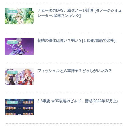
ナヒーダのDPS、総ダメージ計算 [ダメージシミュ
原神
レーター/武器ランキング]
刻晴の激化は強い？弱い？[しめ剣/雷怒で比較]
原神
フィッシュルと八重神子？どっちがいいの？
原神
3.3螺旋 ★36攻略のビルド・構成(2022年12月上)
原神