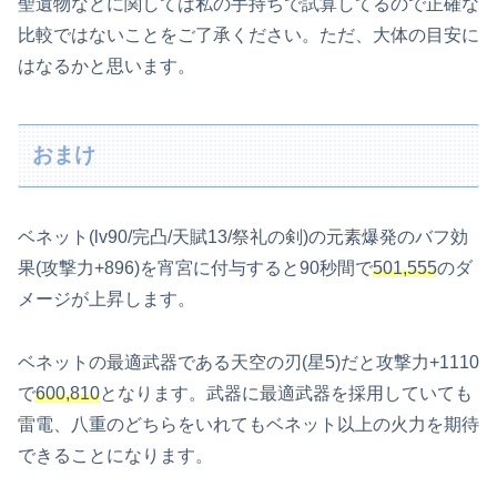
聖遺物などに関しては私の手持ちで試算してるので正確な
比較ではないことをご了承ください。ただ、大体の目安に
はなるかと思います。
おまけ
ベネット(lv90/完凸/天賦13/祭礼の剣)の元素爆発のバフ効
果(攻撃力+896)を宵宮に付与すると90秒間で
501,555
のダ
メージが上昇します。
ベネットの最適武器である天空の刃(星5)だと攻撃力+1110
で
600,810
となります。武器に最適武器を採用していても
雷電、八重のどちらをいれてもベネット以上の火力を期待
できることになります。