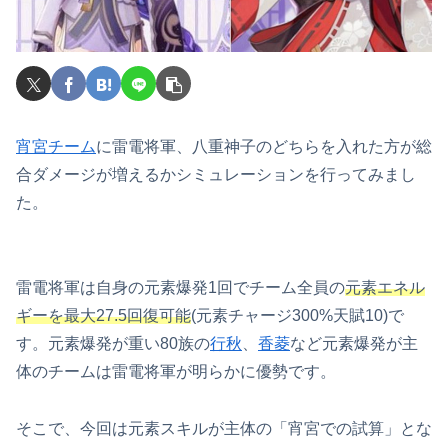
宵宮チーム
に雷電将軍、八重神子のどちらを入れた方が総
合ダメージが増えるかシミュレーションを行ってみまし
た。
雷電将軍は自身の元素爆発1回でチーム全員の
元素エネル
ギーを最大27.5回復可能
(元素チャージ300%天賦10)で
す。元素爆発が重い80族の
行秋
、
香菱
など元素爆発が主
体のチームは雷電将軍が明らかに優勢です。
そこで、今回は元素スキルが主体の「宵宮での試算」とな