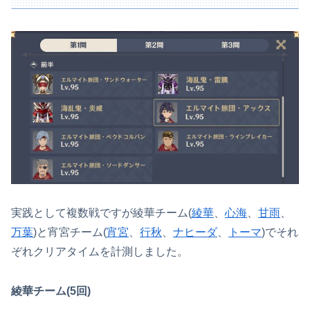
実践として複数戦ですが綾華チーム(
綾華
、
心海
、
甘雨
、
万葉
)と宵宮チーム(
宵宮
、
行秋
、
ナヒーダ
、
トーマ
)でそれ
ぞれクリアタイムを計測しました。
綾華チーム(5回)