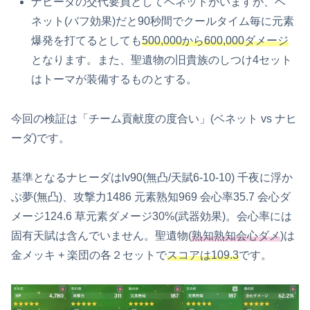
ナヒーダの交代要員としてベネットがいますが、ベ
ネット(バフ効果)だと90秒間でクールタイム毎に元素
爆発を打てるとしても
500,000から600,000ダメージ
となります。また、聖遺物の旧貴族のしつけ4セット
はトーマが装備するものとする。
今回の検証は「チーム貢献度の度合い」(ベネット vs ナヒ
ーダ)です。
基準となるナヒーダはlv90(無凸/天賦6-10-10) 千夜に浮か
ぶ夢(無凸)、攻撃力1486 元素熟知969 会心率35.7 会心ダ
メージ124.6 草元素ダメージ30%(武器効果)。会心率には
固有天賦は含んでいません。聖遺物(
熟知熟知会心ダメ
)は
金メッキ + 楽団の各２セットで
スコアは109.3
です。