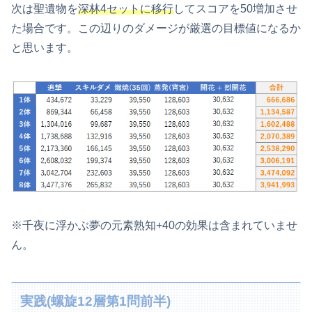
次は聖遺物を
深林4セットに移行
してスコアを50増加させ
た場合です。この辺りのダメージが厳選の目標値になるか
と思います。
※千夜に浮かぶ夢の元素熟知+40の効果は含まれていませ
ん。
実践(螺旋12層第1問前半)