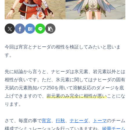
今回は宵宮とナヒーダの相性を検証してみたいと思いま
す。
先に結論から言うと、ナヒーダは氷元素、岩元素以外とは
相性が良いです。ただ、氷元素に関してはナヒーダの固有
天賦の元素熟知バフ250を用いて溶解反応のダメージを底
上げできますので、
岩元素のみ完全に相性が悪い
ことにな
ります。
さて、毎度の事で
宵宮
、
行秋
、
ナヒーダ
、
トーマ
のチーム
構成でシミュレーションを行っていきますね。
綾華チーム