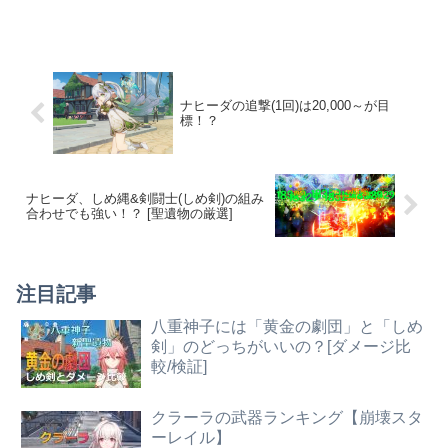
ナヒーダの追撃(1回)は20,000～が目
標！？
ナヒーダ、しめ縄&剣闘士(しめ剣)の組み
合わせでも強い！？ [聖遺物の厳選]
注目記事
八重神子には「黄金の劇団」と「しめ
剣」のどっちがいいの？[ダメージ比
較/検証]
クラーラの武器ランキング【崩壊スタ
ーレイル】