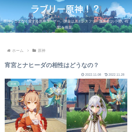
原神をこよなく愛する原神ユーザー。課金はストレスフリー微課金(お小遣い程
度)を推奨。
ホーム
原神
宵宮とナヒーダの相性はどうなの？
2022.11.08
2022.11.28
原神