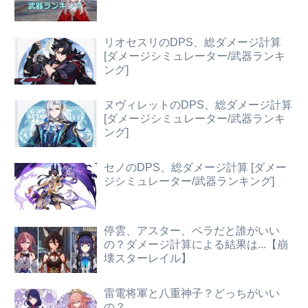
リオセスリのDPS、総ダメージ計算
[ダメージシミュレーター/武器ランキ
ング]
ヌヴィレットのDPS、総ダメージ計算
[ダメージシミュレーター/武器ランキ
ング]
セノのDPS、総ダメージ計算 [ダメー
ジシミュレーター/武器ランキング]
停雲、アスター、ペラだと誰がいい
の？ダメージ計算による結果は...【崩
壊スターレイル】
雷電将軍と八重神子？どっちがいい
の？