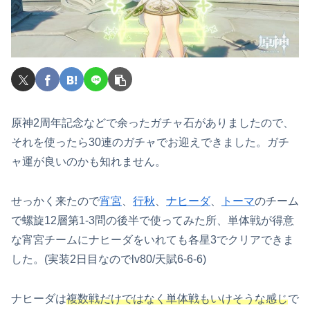
原神2周年記念などで余ったガチャ石がありましたので、
それを使ったら30連のガチャでお迎えできました。ガチ
ャ運が良いのかも知れません。
せっかく来たので
宵宮
、
行秋
、
ナヒーダ
、
トーマ
のチーム
で螺旋12層第1-3問の後半で使ってみた所、単体戦が得意
な宵宮チームにナヒーダをいれても各星3でクリアできま
した。(実装2日目なのでlv80/天賦6-6-6)
ナヒーダは
複数戦だけではなく単体戦もいけそうな感じ
で