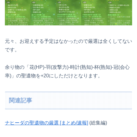
元々、お迎えする予定はなかったので厳選は全くしてない
です。
余り物の「花(HP)-羽(攻撃力)-時計(熟知)-杯(熟知)-冠(会心
率)」の聖遺物を+20にしただけとなります。
関連記事
ナヒーダの聖遺物の厳選 [まとめ/速報]
(総集編)