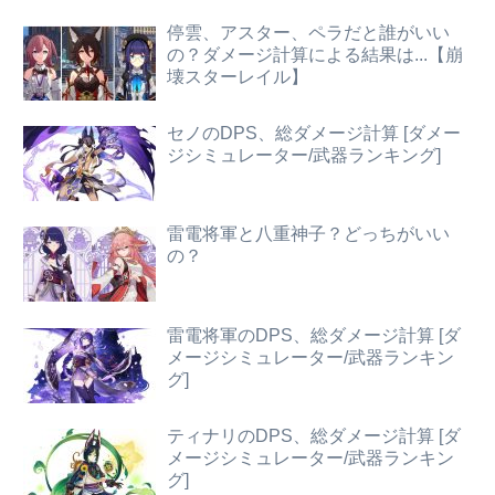
停雲、アスター、ペラだと誰がいい
の？ダメージ計算による結果は...【崩
壊スターレイル】
セノのDPS、総ダメージ計算 [ダメー
ジシミュレーター/武器ランキング]
雷電将軍と八重神子？どっちがいい
の？
雷電将軍のDPS、総ダメージ計算 [ダ
メージシミュレーター/武器ランキン
グ]
ティナリのDPS、総ダメージ計算 [ダ
メージシミュレーター/武器ランキン
グ]