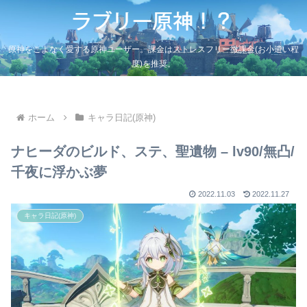
原神をこよなく愛する原神ユーザー。課金はストレスフリー微課金(お小遣い程
度)を推奨。
ホーム
キャラ日記(原神)
ナヒーダのビルド、ステ、聖遺物 – lv90/無凸/
千夜に浮かぶ夢
2022.11.03
2022.11.27
キャラ日記(原神)