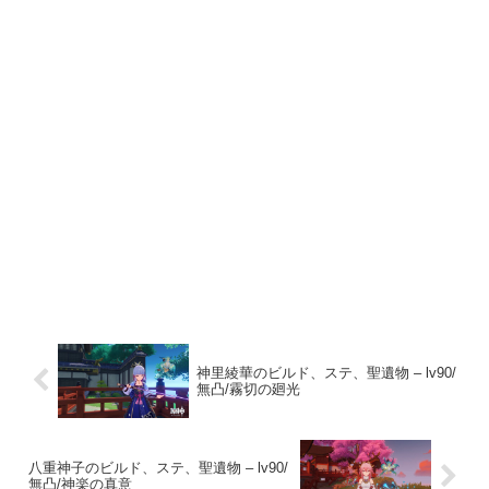
神里綾華のビルド、ステ、聖遺物 – lv90/
無凸/霧切の廻光
八重神子のビルド、ステ、聖遺物 – lv90/
無凸/神楽の真意