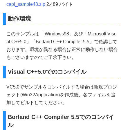
int
 Y
;
capi_sample48.zip
2,489 バイト
 Y
=
(
GetSystemMetrics
(
SM_CYSCREEN
)-
Height
)
/
2
;
if
(
Y
<
0
)
 Y
=
0
;
return
(
Y
);
動作環境
}
//------------------------------------------------------
このサンプルは 「Windows98」及び「Microsoft Visu
//■関数 CreateMainWindow(ローカル)
//■用途 メインウインドウを作成する
al C++5.0」「Borland C++ Compiler 5.5」で確認して
//■引数
おります。環境が異なる場合は正常に動作しない場合
//  Width       ...ウインドウの横幅
//  Height      ...ウインドウの縦幅
もございますのでご了承下さい。
//  Caption     ...タイトル名
//  hInstance   ...インスタンスハンドル
Visual C++5.0でのコンパイル
//  nCmdShow    ...ウインドウの表示形態
//  lpfnWndProc ...コールバックプロシージャ
//  dwstyle     ...ウインドウスタイル
VC5.0でサンプルをコンパイルする場合は新規プロジ
//  dwExstyle   ...拡張ウインドウスタイル
//  MenuID      ...メニューのID
ェクト(Win32Application)を作成後、各ファイルを追
//  hIcon       ...アイコン
加してビルドしてください。
//■戻り値
//  ウインドウのハンドル
//------------------------------------------------------
Borland C++ Compiler 5.5でのコンパイ
HWND 
CreateMainWindow
(
int
Width
,
int
Height
,
LPCTSTR 
{
ル
    HWND hWnd
;
//メインウインドウのハンドル