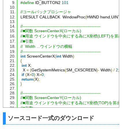
#define
 ID_BUTTON2 
101
//コールバックプロシージャ
LRESULT CALLBACK  
WindowProc
(
HWND hwnd
,
UINT uM
//------------------------------------------------------
//■関数 ScreenCenterX(ローカル)
//■用途 ウインドウを中央にする為にX座標(LEFT)を算出す
//■引数
//  Width ...ウインドウの横幅
//------------------------------------------------------
int
ScreenCenterX
(
int
Width
)
{
int
 X
;
  X 
=
(
GetSystemMetrics
(
SM_CXSCREEN
)-
Width
)
/
2
;
if
(
X
<
0
)
 X
=
0
;
return
(
X
);
}
//------------------------------------------------------
//■関数 ScreenCenterY(ローカル)
//■用途 ウインドウを中央にする為にY座標(TOP)を算出する
//■引数
//  Height ...ウインドウの縦幅
ソースコード一式のダウンロード
//------------------------------------------------------
int
ScreenCenterY
(
int
Height
)
{