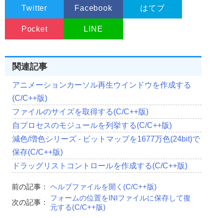
//作成したウインドウに渡すデータへのポイ
Twitter
Facebook
はてブ
                        NULL
);
Pocket
LINE
//ウインドウの表示(表示方法はnCmdShowに従う)
ShowWindow
(
hWnd
,
 nCmdShow
);
return
(
hWnd
);
}
関連記事
//------------------------------------------------------
アニメーションカーソル再生ウインドウを作成する
//■関数名  ControlCreate
//■用途  ウインドウ(コントロール)を作成
(C/C++版)
//■引数
ファイルのサイズを取得する(C/C++版)
//       hwndParent ...親ウインドウのハンドル
//       Left       ...作成するウインドウの左隅のX座標
自プロセスのモジュールを列挙する(C/C++版)
//       Top        ...作成するウインドウの左隅のY座標
減色/増色シリーズ - ビットマップを1677万色(24bit)で
//       Width      ...作成するウインドウの横幅
//       Height     ...作成するウインドウの縦幅
保存(C/C++版)
//       dwExStyle  ...ウインドウの拡張フラグ
//       dwFlag     ...ウインドウの作成フラグ
ドラッグリストコントロールを作成する(C/C++版)
//       Caption    ...作成するウインドウのキャプション
//       ClassName  ...作成するウインドウクラス名
前の記事：
ヘルプファイルを開く(C/C++版)
//       ChildID    ...子ウインドウの識別子
フォームの位置をINIファイルに保存して復
//       hInstance  ...インスタンスハンドル 
次の記事：
元する(C/C++版)
//■戻り値
//子ウインドウのハンドル