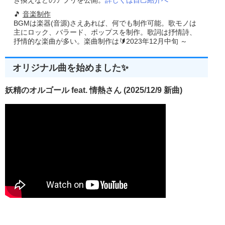
き換えなどのアプリを公開。
詳しくは自己紹介へ
{
TranslateMessage
(&
msg
);
🎵
音楽制作
DispatchMessage
(&
msg
);
BGMは楽器(音源)さえあれば、何でも制作可能。歌モノは
}
主にロック、バラード、ポップスを制作。歌詞は抒情詩、
return
(
msg
.
wParam
);
抒情的な楽曲が多い。楽曲制作は🔰2023年12月中旬 ～
}
//------------------------------------------------------
// ■関数 WindowProc
オリジナル曲を始めました✨
// ■用途 メインウインドウに送られるメッセージを処理
// ■引数
//   hwnd    ...ウインドウのハンドル
妖精のオルゴール feat. 情熱さん (2025/12/9 新曲)
//   uMsg    ...メッセージID
//   wParam  ...第1メッセージ パラメータ    
//   lParam  ...第2メッセージ パラメータ
//------------------------------------------------------
LRESULT CALLBACK  
WindowProc
(
HWND hwnd
,
UINT uM
{
switch
(
uMsg
)
{
case
 WM_CREATE
:
CreateControlWindow
(
hwnd
,
10
,
10
,
250
,
40
,
0
,
                             BS_PUSHBUTTON
,
"非表示にする"
,
"BUT
CreateControlWindow
(
hwnd
,
10
,
50
,
250
,
40
,
0
,
                             BS_PUSHBUTTON
,
"表示する"
,
"BUTTON
break
;
case
 WM_COMMAND
: