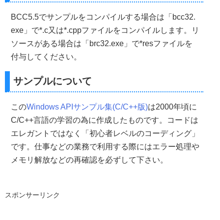
    WNDCLASS myClass
;
//WNDCLASS構造体
BCC5.5でサンプルをコンパイルする場合は「bcc32.
//WNDCLASS構造体を0で初期化
exe」で*.c又は*.cppファイルをコンパイルします。リ
ZeroMemory
(&
myClass
,
sizeof
(
WNDCLASS
));
ソースがある場合は「brc32.exe」で*resファイルを
//--->WNDCLASS構造体の設定&ウインドウクラスの登録
付与してください。
//ウインドウスタイルを設定 
    myClass
.
style 
=
CS_HREDRAW 
|
 CS_VREDRAW
;
サンプルについて
//コールバックプロシージャへのポインタ
    myClass
.
lpfnWndProc   
=
 lpfnWndProc
;
//インスタンスハンドルを設定
    myClass
.
hInstance
=
hInstance
;
この
Windows APIサンプル集(C/C++版)
は2000年頃に
//カーソルの設定(Windows標準リソースを使用)  
C/C++言語の学習の為に作成したものです。コードは
    myClass
.
hCursor
=
LoadCursor
(
NULL
,
 IDC_ARROW
);
//ウインドウの背景を設定(デフォルトカラー)
エレガントではなく「初心者レベルのコーディング」
    myClass
.
hbrBackground
=(
HBRUSH
)
COLOR_WINDOW
;
です。仕事などの業務で利用する際にはエラー処理や
//クラス名の設定(Borland Delphi風)  
    myClass
.
lpszClassName
=
"TForm"
;
メモリ解放などの再確認を必ずして下さい。
//アイコンの指定
    myClass
.
hIcon 
=
hIcon
;
//メニューの設定
    myClass
.
lpszMenuName
=
MenuID
;
スポンサーリンク
//ウィンドウ クラスを登録
RegisterClass
(&
myClass
);