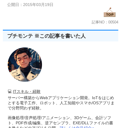
公開日：2015年03月19日
//------------------------------------------------------
 HWND 
CreateControlWindow
(
HWND hwndParent
,
int
Left
,
{
return
CreateWindowEx
(
dwExStyle
,
ClassName
,
Caption
,
W
記事NO：00504
Left
,
Top
,
Width
,
Height
,
 hwndParent
,
Child
}
プチモンテ ※この記事を書いた人
//--------------------------------------------------------
//■関数 WinMain
//■用途 メインの関数 
//■引数
// hInstance    ...現在のインスタンスのハンドル
// hPrevInstance...以前のインスタンスのハンドル
// pszCmdLine   ...コマンド ラインのアドレス
// nCmdShow     ...ウィンドウの表示状態
//--------------------------------------------------------
int
 WINAPI 
WinMain
(
HINSTANCE hInstance
,
 HINSTANCE h
{
   MSG msg
;
💻
ITスキル・経験
サーバー構築からWebアプリケーション開発。IoTをはじめ
//メインウインドウを作成
とする電子工作、ロボット、人工知能やスマホ/OSアプリま
CreateMainWindow
(
280
,
280
,
"タスクバーの状態を設定する
で分野問わず経験。
       WS_OVERLAPPEDWINDOW
,
WS_EX_CONTROLPARE
画像処理/音声処理/アニメーション、3Dゲーム、会計ソフ
//送られてくるメッセージを翻訳してプロシージャに渡す  
ト、PDF作成/編集、逆アセンブラ、EXE/DLLファイルの書
while
(
GetMessage
(&
msg
,
 NULL
,
0
,
0
))