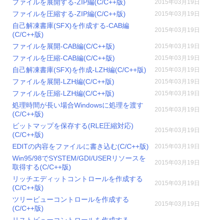
ファイルを展開する-ZIP編(C/C++版)
2015年03月19日
ファイルを圧縮する-ZIP編(C/C++版)
2015年03月19日
自己解凍書庫(SFX)を作成する-CAB編
2015年03月19日
(C/C++版)
ファイルを展開-CAB編(C/C++版)
2015年03月19日
ファイルを圧縮-CAB編(C/C++版)
2015年03月19日
自己解凍書庫(SFX)を作成-LZH編(C/C++版)
2015年03月19日
ファイルを展開-LZH編(C/C++版)
2015年03月19日
ファイルを圧縮-LZH編(C/C++版)
2015年03月19日
処理時間が長い場合Windowsに処理を渡す
2015年03月19日
(C/C++版)
ビットマップを保存する(RLE圧縮対応)
2015年03月19日
(C/C++版)
EDITの内容をファイルに書き込む(C/C++版)
2015年03月19日
Win95/98でSYSTEM/GDI/USERリソースを
2015年03月19日
取得する(C/C++版)
リッチエディットコントロールを作成する
2015年03月19日
(C/C++版)
ツリービューコントロールを作成する
2015年03月19日
(C/C++版)