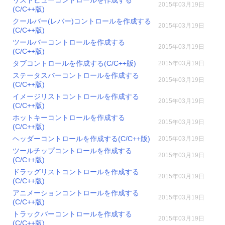
リストビューコントロールを作成する
2015年03月19日
(C/C++版)
クールバー(レバー)コントロールを作成する
2015年03月19日
(C/C++版)
ツールバーコントロールを作成する
2015年03月19日
(C/C++版)
タブコントロールを作成する(C/C++版)
2015年03月19日
ステータスバーコントロールを作成する
2015年03月19日
(C/C++版)
イメージリストコントロールを作成する
2015年03月19日
(C/C++版)
ホットキーコントロールを作成する
2015年03月19日
(C/C++版)
ヘッダーコントロールを作成する(C/C++版)
2015年03月19日
ツールチップコントロールを作成する
2015年03月19日
(C/C++版)
ドラッグリストコントロールを作成する
2015年03月19日
(C/C++版)
アニメーションコントロールを作成する
2015年03月19日
(C/C++版)
トラックバーコントロールを作成する
2015年03月19日
(C/C++版)