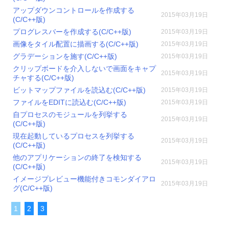
アップダウンコントロールを作成する
2015年03月19日
(C/C++版)
プログレスバーを作成する(C/C++版)
2015年03月19日
画像をタイル配置に描画する(C/C++版)
2015年03月19日
グラデーションを施す(C/C++版)
2015年03月19日
クリップボードを介入しないで画面をキャプ
2015年03月19日
チャする(C/C++版)
ビットマップファイルを読込む(C/C++版)
2015年03月19日
ファイルをEDITに読込む(C/C++版)
2015年03月19日
自プロセスのモジュールを列挙する
2015年03月19日
(C/C++版)
現在起動しているプロセスを列挙する
2015年03月19日
(C/C++版)
他のアプリケーションの終了を検知する
2015年03月19日
(C/C++版)
イメージプレビュー機能付きコモンダイアロ
2015年03月19日
グ(C/C++版)
1
2
3