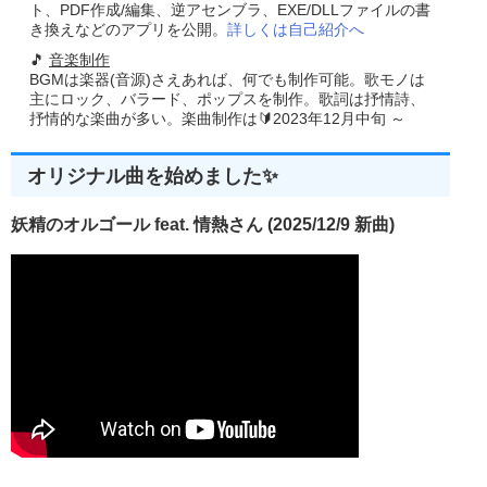
ト、PDF作成/編集、逆アセンブラ、EXE/DLLファイルの書
//送られてくるメッセージを翻訳してプロシージャに渡す  
き換えなどのアプリを公開。
詳しくは自己紹介へ
while
(
GetMessage
(&
msg
,
 NULL
,
0
,
0
))
🎵
音楽制作
{
TranslateMessage
(&
msg
);
BGMは楽器(音源)さえあれば、何でも制作可能。歌モノは
DispatchMessage
(&
msg
);
主にロック、バラード、ポップスを制作。歌詞は抒情詩、
}
抒情的な楽曲が多い。楽曲制作は🔰2023年12月中旬 ～
return
(
msg
.
wParam
);
}
//------------------------------------------------------
オリジナル曲を始めました✨
// ■関数 WindowProc
// ■用途 メインウインドウに送られるメッセージを処理
// ■引数
妖精のオルゴール feat. 情熱さん (2025/12/9 新曲)
//   hwnd    ...ウインドウのハンドル
//   uMsg    ...メッセージID
//   wParam  ...第1メッセージ パラメータ    
//   lParam  ...第2メッセージ パラメータ
//------------------------------------------------------
LRESULT CALLBACK  
WindowProc
(
HWND hwnd
,
UINT uM
{
  DWORD  buffer
,
i
=
0
;
char
Path
[]=
":\\"
;
char
   str
[
2
],
str2
[
10
],
str3
[
100
];
switch
(
uMsg
)
{