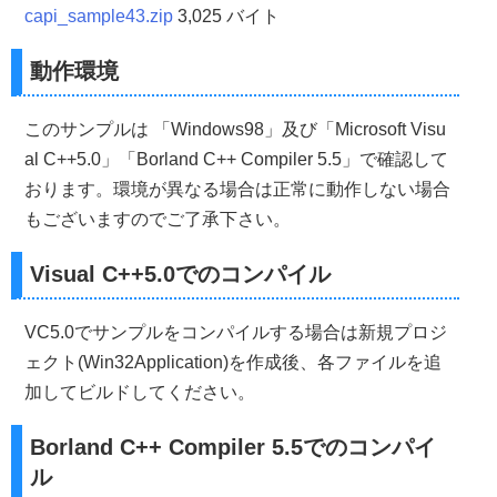
//------------------------------------------------------
capi_sample43.zip
3,025 バイト
int
ScreenCenterY
(
int
Height
)
{
動作環境
int
 Y
;
 Y
=
(
GetSystemMetrics
(
SM_CYSCREEN
)-
Height
)
/
2
;
if
(
Y
<
0
)
 Y
=
0
;
return
(
Y
);
このサンプルは 「Windows98」及び「Microsoft Visu
}
al C++5.0」「Borland C++ Compiler 5.5」で確認して
//------------------------------------------------------
おります。環境が異なる場合は正常に動作しない場合
//■関数 CreateMainWindow(ローカル)
//■用途 メインウインドウを作成する
もございますのでご了承下さい。
//■引数
//  Width       ...ウインドウの横幅
Visual C++5.0でのコンパイル
//  Height      ...ウインドウの縦幅
//  Caption     ...タイトル名
//  hInstance   ...インスタンスハンドル
VC5.0でサンプルをコンパイルする場合は新規プロジ
//  nCmdShow    ...ウインドウの表示形態
//  lpfnWndProc ...コールバックプロシージャ
ェクト(Win32Application)を作成後、各ファイルを追
//  dwstyle     ...ウインドウスタイル
加してビルドしてください。
//  dwExstyle   ...拡張ウインドウスタイル
//  MenuID      ...メニューのID
//  hIcon       ...アイコン
Borland C++ Compiler 5.5でのコンパイ
//■戻り値
//  ウインドウのハンドル
ル
//------------------------------------------------------