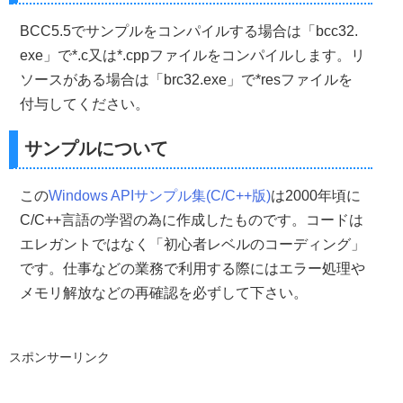
HWND 
CreateMainWindow
(
int
Width
,
int
Height
,
LPCTSTR 
{
BCC5.5でサンプルをコンパイルする場合は「bcc32.
    HWND hWnd
;
//メインウインドウのハンドル
exe」で*.c又は*.cppファイルをコンパイルします。リ
    WNDCLASS myClass
;
//WNDCLASS構造体
ソースがある場合は「brc32.exe」で*resファイルを
//WNDCLASS構造体を0で初期化
ZeroMemory
(&
myClass
,
sizeof
(
WNDCLASS
));
付与してください。
//--->WNDCLASS構造体の設定&ウインドウクラスの登録
サンプルについて
//ウインドウスタイルを設定 
    myClass
.
style 
=
CS_HREDRAW 
|
 CS_VREDRAW
;
//コールバックプロシージャへのポインタ
この
Windows APIサンプル集(C/C++版)
は2000年頃に
    myClass
.
lpfnWndProc   
=
 lpfnWndProc
;
C/C++言語の学習の為に作成したものです。コードは
//インスタンスハンドルを設定
    myClass
.
hInstance
=
hInstance
;
エレガントではなく「初心者レベルのコーディング」
//カーソルの設定(Windows標準リソースを使用)  
です。仕事などの業務で利用する際にはエラー処理や
    myClass
.
hCursor
=
LoadCursor
(
NULL
,
 IDC_ARROW
);
//ウインドウの背景を設定(デフォルトカラー)
メモリ解放などの再確認を必ずして下さい。
    myClass
.
hbrBackground
=(
HBRUSH
)
COLOR_WINDOW
;
//クラス名の設定(Borland Delphi風)  
    myClass
.
lpszClassName
=
"TForm"
;
//アイコンの指定
スポンサーリンク
    myClass
.
hIcon 
=
hIcon
;
//メニューの設定
    myClass
.
lpszMenuName
=
MenuID
;