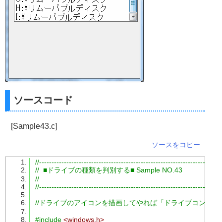
ソースコード
[Sample43.c]
ソースをコピー
//-------------------------------------------------------------------------
//  ■ドライブの種類を判別する■ Sample NO.43
//
//-------------------------------------------------------------------------
//ドライブのアイコンを描画してやれば「ドライブコンボ
#include
<windows.h>