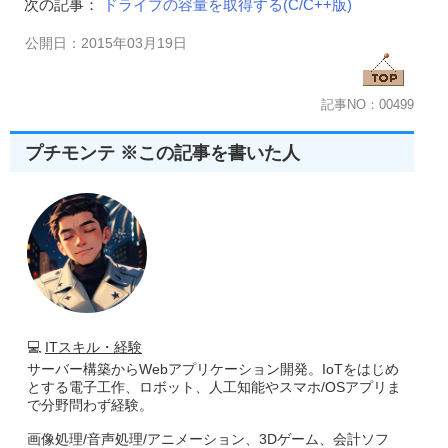
次の記事：
ドライブの容量を取得する(C/C++版)
//       hInstance  ...インスタンスハンドル 
//■戻り値
公開日：2015年03月19日
//  子ウインドウのハンドル
//------------------------------------------------------
 HWND 
CreateControlWindow
(
HWND hwndParent
,
int
Left
,
{
記事NO：00499
return
CreateWindowEx
(
dwExStyle
,
ClassName
,
Caption
,
W
Left
,
Top
,
Width
,
Height
,
 hwndParent
,
Child
}
プチモンテ ※この記事を書いた人
//--------------------------------------------------------
//■関数 WinMain
//■用途 メインの関数 
//■引数
// hInstance    ...現在のインスタンスのハンドル
// hPrevInstance...以前のインスタンスのハンドル
// pszCmdLine   ...コマンド ラインのアドレス
// nCmdShow     ...ウィンドウの表示状態
//--------------------------------------------------------
int
 WINAPI 
WinMain
(
HINSTANCE hInstance
,
 HINSTANCE h
💻
ITスキル・経験
{
サーバー構築からWebアプリケーション開発。IoTをはじめ
   MSG msg
;
とする電子工作、ロボット、人工知能やスマホ/OSアプリま
//メインウインドウを作成
で分野問わず経験。
CreateMainWindow
(
280
,
280
,
"ドライブの種類を判別する"
,
       WS_OVERLAPPEDWINDOW
,
WS_EX_CONTROLPARE
画像処理/音声処理/アニメーション、3Dゲーム、会計ソフ