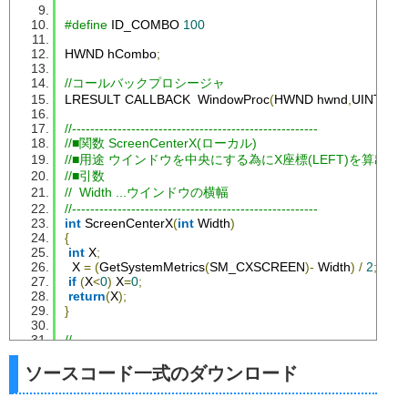
#define
 ID_COMBO 
100
HWND hCombo
;
//コールバックプロシージャ
LRESULT CALLBACK  
WindowProc
(
HWND hwnd
,
UINT uM
//------------------------------------------------------
//■関数 ScreenCenterX(ローカル)
//■用途 ウインドウを中央にする為にX座標(LEFT)を算出す
//■引数
//  Width ...ウインドウの横幅
//------------------------------------------------------
int
ScreenCenterX
(
int
Width
)
{
int
 X
;
  X 
=
(
GetSystemMetrics
(
SM_CXSCREEN
)-
Width
)
/
2
;
if
(
X
<
0
)
 X
=
0
;
return
(
X
);
}
//------------------------------------------------------
//■関数 ScreenCenterY(ローカル)
ソースコード一式のダウンロード
//■用途 ウインドウを中央にする為にY座標(TOP)を算出する
//■引数
//  Height ...ウインドウの縦幅