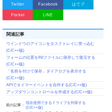
                        NULL
,
Twitter
Facebook
はてブ
//インスタンスを識別
                        hInstance
,
Pocket
LINE
//作成したウインドウに渡すデータへのポイ
                        NULL
);
//ウインドウの表示(表示方法はnCmdShowに従う)
ShowWindow
(
hWnd
,
 nCmdShow
);
関連記事
return
(
hWnd
);
}
ウインドウのアイコンをタスクトレイに突っ込む
(C/C++版)
//------------------------------------------------------
//■関数名  ControlCreate
フォームの位置をINIファイルに保存して復元する
//■用途    ウインドウ(コントロール)を作成
(C/C++版)
//■引数
//       hwndParent ...親ウインドウのハンドル
「名前を付けて保存」ダイアログを表示する
//       Left       ...作成するウインドウの左隅のX座標
(C/C++版)
//       Top        ...作成するウインドウの左隅のY座標
//       Width      ...作成するウインドウの横幅
APIでタイマーイベントを自作する(C/C++版)
//       Height     ...作成するウインドウの縦幅
アップダウンコントロールを作成する(C/C++版)
//       dwExStyle  ...ウインドウの拡張フラグ
//       dwFlag     ...ウインドウの作成フラグ
//       Caption    ...作成するウインドウのキャプション
現在使用できるドライブを列挙する
前の記事：
//       ClassName  ...作成するウインドウクラス名
(C/C++版)
//       ChildID    ...子ウインドウの識別子