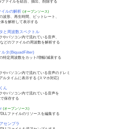
yle 
,
int
 dwFlag 
,
LPCTSTR 
Caption
,
 LPCTSTR 
ClassName
,
HMENU 
Chi
veファイルを結合、抽出、削除する
ファイルの解析
(オープンソース)
の波形、再生時間、ビットレート、
t構造体を解析して表示する
タと周波数スペクトル
クやパソコン内で流れている音声、
WAVなどのファイルの周波数を解析する
タ(BiquadFilter)
の特定周波数をカット/増幅/減衰する
クやパソコン内で流れている音声のドレミ
 nCmdShow
)
アルタイムに表示する (スマホ対応)
くん
クやパソコン内で流れている音声を
(
WNDPROC
)
WindowProc
,
形式で保存する
dIcon
(
NULL
,
MAKEINTRESOURCE
(
IDI_APPLICATION
)));
r
(オープンソース)
/DLLファイルのリソースを編集する
逆アセンブラ
/DLLファイルを逆アセンブルする