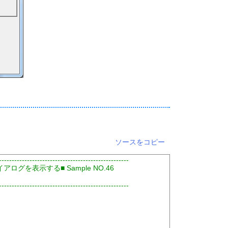
ソースをコピー
---------------------------------------------------
アログを表示する■ Sample NO.46
---------------------------------------------------