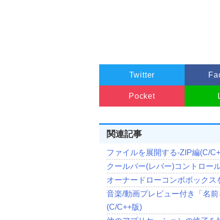
//メインウインドウの生成
    hWnd 
=
CreateWindowEx
(
//拡張ウイン
                         dwExstyle
,
//登録された
"TForm"
,
//ウインドウ
Caption
,
Twitter
Fa
//ウインドウ
                        dwstyle
,
//X座標の位
Pocket
ScreenCente
//Y座標の位
ScreenCente
//横幅を設定
関連記事
Width
,
//縦幅を設定
ファイルを展開する-ZIP編(C/C+
Height
,
//親ウインド
クールバー(レバー)コントロールを
                        NULL
,
//メニューを
オーナードローコンボボックスを作
                        NULL
,
音楽/動画プレビュー付き「名
//インスタン
                        hInstance
,
(C/C++版)
//作成した