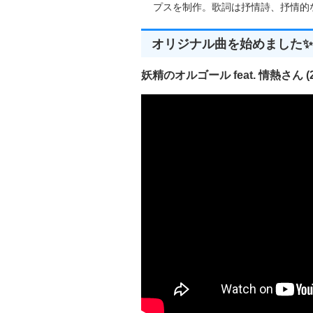
 HWND 
CreateControlWindo
プスを制作。歌詞は抒情詩、抒情的な楽
{
return
CreateWindowEx
(
dwE
Left
,
Top
,
Wid
オリジナル曲を始めました✨
}
//-----------------------------------
妖精のオルゴール feat. 情熱さん (20
//■関数 WinMain
//■用途 メインの関数 
//■引数
// hInstance    ...現
// hPrevInstance...
// pszCmdLine   ...コ
// nCmdShow     ...ウ
//-----------------------------------
int
 WINAPI 
WinMain
(
HINSTA
{
   MSG msg
;
//メインウインドウを作成
CreateMainWindow
(
280
,
28
       WS_OVERLAPPEDWI
//送られてくるメッセージを
while
(
GetMessage
(&
msg
,
{
TranslateMessage
(&
msg
);