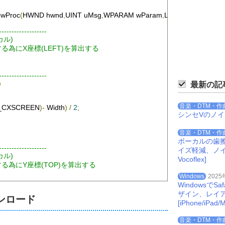
owProc
(
HWND hwnd
,
UINT uMsg
,
WPARAM wParam
,
LPARAM lParam
);
-------------------
ーカル)
する為にX座標(LEFT)を算出する
-------------------
)
最新の記
音楽・DTM・作
_CXSCREEN
)-
Width
)
/
2
;
シンセVのノ
音楽・DTM・作
ボーカルの歯
-------------------
イズ軽減、ノイズを
ーカル)
Vocoflex]
する為にY座標(TOP)を算出する
Windows
2025
Windowsで
-------------------
ザイン、レイ
ンロード
t
)
[iPhone/iPad/M
音楽・DTM・作
CYSCREEN
)-
Height
)
/
2
;