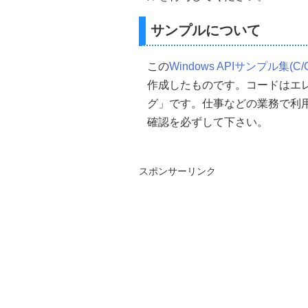
//WNDCLASS構造体を0
ZeroMemory
(&
myClass
,
si
サンプルについて
//--->WNDCLASS構造
この
Windows APIサンプル集(C/
//ウインドウスタイルを設定
    myClass
.
style 
=
CS_HRED
作成したものです。コードはエ
//コールバックプロシージ
グ」です。仕事などの業務で利
    myClass
.
lpfnWndProc   
=
 
//インスタンスハンドルを
確認を必ずして下さい。
    myClass
.
hInstance
=
hInst
//カーソルの設定(Windo
    myClass
.
hCursor
=
LoadCu
//ウインドウの背景を設定
スポンサーリンク
    myClass
.
hbrBackground
=(
//クラス名の設定(Borland De
    myClass
.
lpszClassName
=
//アイコンの指定
    myClass
.
hIcon 
=
hIcon
;
//メニューの設定
    myClass
.
lpszMenuName
=
//ウィンドウ クラスを登録
RegisterClass
(&
myClass
);
//--->ウインドウの作成&表示