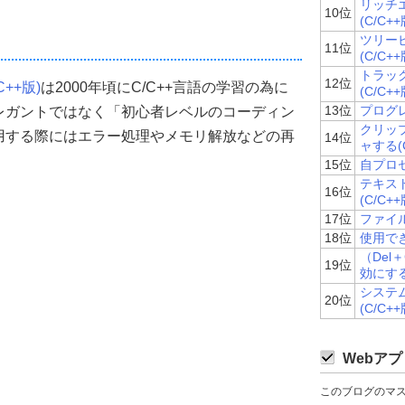
リッチ
10位
で初期化
(C/C++
zeof
(
WNDCLASS
));
ツリー
11位
(C/C++
体の設定&ウインドウクラスの登録
トラッ
12位
C++版)
は2000年頃にC/C++言語の学習の為に
 
(C/C++
RAW 
|
 CS_VREDRAW
;
13位
プログレ
レガントではなく「初心者レベルのコーディン
ャへのポインタ
クリッ
用する際にはエラー処理やメモリ解放などの再
lpfnWndProc
;
14位
ャする(C
設定
15位
自プロセ
ance
;
ws標準リソースを使用)  
テキス
16位
rsor
(
NULL
,
 IDC_ARROW
);
(C/C++
(デフォルトカラー)
17位
ファイル
HBRUSH
)
COLOR_WINDOW
;
18位
使用でき
lphi風)  
（Del＋
"TForm"
;
19位
効にする(
システ
20位
(C/C++
MenuID
;
Webアプ
このブログのマ