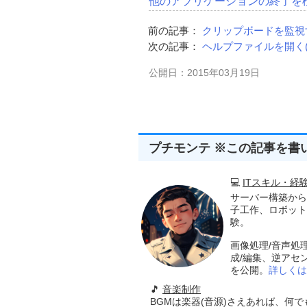
他のアプリケーションの終了を検知
                        NULL
);
//ウインドウの表示(表示方法
前の記事：
クリップボードを監視する
ShowWindow
(
hWnd
,
 nCm
次の記事：
ヘルプファイルを開く(C
return
(
hWnd
);
}
公開日：2015年03月19日
//-----------------------------------
//■関数名  ControlCreate
//■用途  ウインドウ(コント
//■引数
//       hwndParent ..
プチモンテ ※この記事を書
//       Left       ..
//       Top        ..
//       Width      ...
💻
ITスキル・経
//       Height     ...
サーバー構築から
//       dwExStyle  ..
子工作、ロボット
//       dwFlag     ...
験。
//       Caption    .
//       ClassName  .
画像処理/音声処
//       ChildID    ...子
成/編集、逆アセ
//       hInstance  ...イ
を公開。
詳しくは
//■戻り値
//子ウインドウのハンドル
🎵
音楽制作
//-----------------------------------
BGMは楽器(音源)さえあれば、何