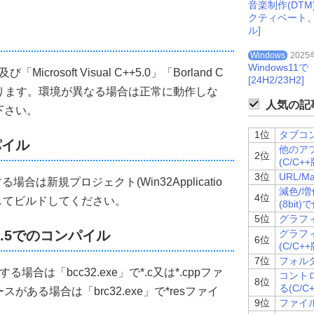
音楽制作(DT
クティベート
ル]
-------------------
Windows
2025
w(ローカル)
Windows
icrosoft Visual C++5.0」「Borland C
作成する
[24H2/23H2]
認しております。環境が異なる場合は正常に動作しな
の横幅
人気の記事
下さい。
の縦幅
1位
タブコン
タンスハンドル
ンパイル
他のア
インドウの表示形態
2位
(C/C++
ールバックプロシージャ
3位
URL/M
ウスタイル
合は新規プロジェクト(Win32Applicatio
減色/増
ウインドウスタイル
4位
してビルドしてください。
(8bit)
D
5位
グラフィ
er 5.5でのコンパイル
グラフ
6位
(C/C++
-------------------
7位
フォルダ
nt
Width
,
int
Height
,
LPCTSTR 
Caption
,
HINSTANCE hInstance
,
int
 nCm
場合は「bcc32.exe」で*.c又は*.cppファ
コント
8位
る(C/C
インドウのハンドル
ある場合は「brc32.exe」で*resファイ
WNDCLASS構造体
9位
ファイル