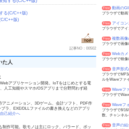
する(C/C++版)
動画のG
Free
はnCmdShowに従う)
(C/C++版)
ブラウザで動画
dShow
);
/C++版)
アイコン
Free
ブラウザでアイ
-------------------
複数画像
Free
ブラウザで画像/
ロール)を作成
記事NO：00502
Webカ
Free
.親ウインドウのハンドル
ブラウザで映像/
いた人
.作成するウインドウの左隅のX座標
.作成するウインドウの左隅のY座標
音声形式
Free
作成するウインドウの横幅
ブラウザでMP3/
験
作成するウインドウの縦幅
ルをWaveファ
Webアプリケーション開発。IoTをはじめとする電
.ウインドウの拡張フラグ
、人工知能やスマホ/OSアプリまで分野問わず経
ウインドウの作成フラグ
Waveフ
Free
..作成するウインドウのキャプション
ブラウザでWa
..作成するウインドウクラス名
理/アニメーション、3Dゲーム、会計ソフト、PDF作
Wave
ウインドウの識別子
Free
ンブラ、EXE/DLLファイルの書き換えなどのアプリ
ンスタンスハンドル 
ブラウザで8/16
自己紹介へ
数、チャンネル
音声の結
-------------------
Free
でも制作可能。歌モノは主にロック、バラード、ポッ