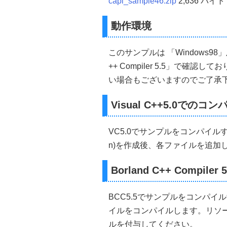
capi_sample46.zip
2,636 バイト
if
(
Y
<
0
)
 Y
=
0
;
return
(
Y
);
}
動作環境
//-----------------------------------
//■関数 CreateMainWindo
このサンプルは 「Windows98」及び「M
//■用途 メインウインドウを
++ Compiler 5.5」で確
//■引数
//  Width       ...ウインドウ
い場合もございますのでご了承
//  Height      ...ウインドウ
//  Caption     ...タイトル名
//  hInstance   ...インス
Visual C++5.0でのコ
//  nCmdShow    ...ウ
//  lpfnWndProc ...コ
//  dwstyle     ...ウインド
VC5.0でサンプルをコンパイルする場
//  dwExstyle   ...拡張
n)を作成後、各ファイルを追加
//  MenuID      ...メニューのI
//  hIcon       ...アイコン
//■戻り値
Borland C++ Compil
//  ウインドウのハンドル
//-----------------------------------
HWND 
CreateMainWindow
(
i
BCC5.5でサンプルをコンパイルする
{
    HWND hWnd
;
//メインウ
イルをコンパイルします。リソースが
    WNDCLASS myClass
;
//
ルを付与してください。