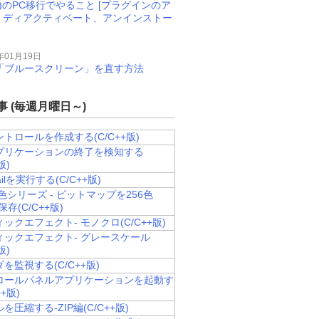
M)のPC移行でやること [プラグインのア
、ディアクティベート、アンインストー
年01月19日
11で「ブルースクリーン」を直す方法
 (毎週月曜日～)
トロールを作成する(C/C++版)
プリケーションの終了を検知する
版)
ailを実行する(C/C++版)
色シリーズ - ビットマップを256色
で保存(C/C++版)
ックエフェクト- モノクロ(C/C++版)
ィックエフェクト- グレースケール
版)
を監視する(C/C++版)
dShow
,
WNDPROC lpfnWndProc
,
 DWORD dwstyle
,
DWORD dwExstyle
,
ロールパネルアプリケーションを起動す
++版)
を圧縮する-ZIP編(C/C++版)