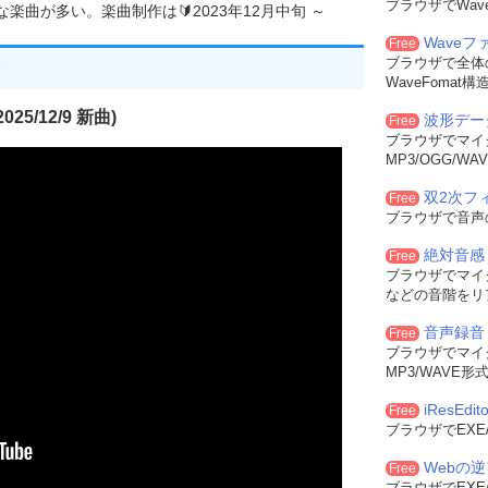
w
(
HWND hwndParent
,
int
Left
,
int
Top
,
int
Width
,
int
Height
,
int
 dwExSt
ブラウザでWa
曲が多い。楽曲制作は🔰2023年12月中旬 ～
xStyle
,
ClassName
,
Caption
,
WS_CHILD 
|
 WS_VISIBLE 
|
 dwFlag    
,
Wave
Free
th
,
Height
,
 hwndParent
,
ChildID
,
 hInstance
,
 NULL
);
ブラウザで全体
WaveFoma
---------------------
25/12/9 新曲)
波形デー
Free
ブラウザでマイ
MP3/OGG/
在のインスタンスのハンドル
双2次フィル
Free
以前のインスタンスのハンドル
ブラウザで音声
マンド ラインのアドレス
ィンドウの表示状態
絶対音感
Free
---------------------
ブラウザでマイ
NCE hInstance
,
 HINSTANCE hPrevInstance
,
 LPSTR lpszCmdLine
,
int
などの音階をリ
音声録音
Free
ブラウザでマイ
0
,
"ファイルのプロパティダイアログを表示する"
,
hInstance
,
nCmdShow
,
MP3/WAVE
NDOW
,
WS_EX_CONTROLPARENT 
|
 WS_EX_WINDOWEDGE
,
NULL
,
Loa
iResEdito
Free
翻訳してプロシージャに渡す  
ブラウザでEXE
 NULL
,
0
,
0
))
Webの
Free
ブラウザでEXE