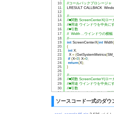
//コールバックプロシージャ
LRESULT CALLBACK  
Wind
//-----------------------------------
//■関数 ScreenCenterX(ロ
//■用途 ウインドウを中央に
//■引数
//  Width ...ウインドウの横幅
//-----------------------------------
int
ScreenCenterX
(
int
Width
{
int
 X
;
  X 
=
(
GetSystemMetrics
(
SM
if
(
X
<
0
)
 X
=
0
;
return
(
X
);
}
//-----------------------------------
//■関数 ScreenCenterY(ロ
//■用途 ウインドウを中央に
//■引数
//  Height ...ウインドウの縦幅
//-----------------------------------
ソースコード一式のダウ
int
ScreenCenterY
(
int
Heigh
{
int
 Y
;
 Y
=
(
GetSystemMetrics
(
SM_