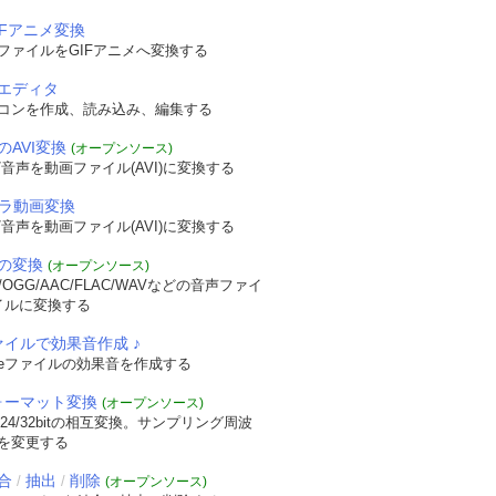
IFアニメ変換
ファイルをGIFアニメへ変換する
エディタ
コンを作成、読み込み、編集する
のAVI変換
(オープンソース)
音声を動画ファイル(AVI)に変換する
メラ動画変換
音声を動画ファイル(AVI)に変換する
の変換
(オープンソース)
OGG/AAC/FLAC/WAVなどの音声ファイ
イルに変換する
ァイルで効果音作成 ♪
veファイルの効果音を作成する
フォーマット変換
(オープンソース)
/24/32bitの相互変換。サンプリング周波
を変更する
合
抽出
削除
/
/
(オープンソース)