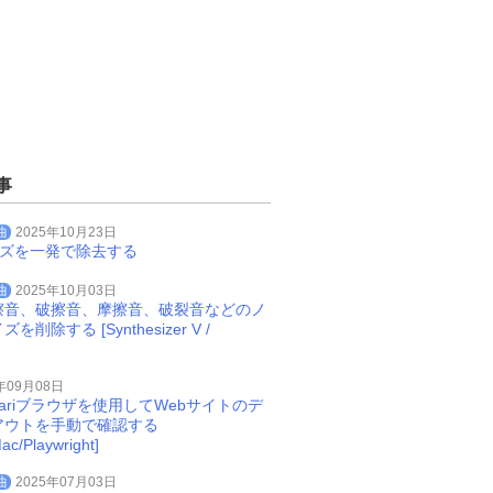
事
曲
2025年10月23日
イズを一発で除去する
曲
2025年10月03日
擦音、破擦音、摩擦音、破裂音などのノ
削除する [Synthesizer V /
年09月08日
Safariブラウザを使用してWebサイトのデ
アウトを手動で確認する
ac/Playwright]
曲
2025年07月03日