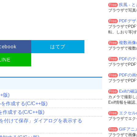
疾風 - と
Free
ブラウザで写真
ドウスタイル
PDFデ
Free
ブラウザでPD
クラス名のアドレス 
転、しおり等)
名
複数画像
Free
cebook
はてブ
ブラウザで複数
スタイルを設定
PDFの
置設定
Free
LINE
ブラウザでPD
rX
(
Width
),
置設定
PDFの
rY
(
Height
),
Free
ブラウザでPD
Exifの
Free
+版)
カメラで撮影した
ウを設定
Exif情報を確
作成する(C/C++版)
設定
成する(C/C++版)
エクセル
Free
ブラウザでエク
前を付けて保存」ダイアログを表示する
スを識別
GIFア
Free
ウインドウに渡すデータへのポインタ
ブラウザで画像