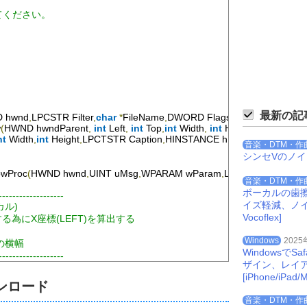
加してください。
最新の記
 hwnd
,
LPCSTR 
Filter
,
char
*
FileName
,
DWORD 
Flags
);
w
(
HWND hwndParent
,
int
Left
,
int
Top
,
int
Width
,
int
Height
,
int
 dwExSty
nt
Width
,
int
Height
,
LPCTSTR 
Caption
,
HINSTANCE hInstance
,
int
 nCm
音楽・DTM・作
シンセVのノ
owProc
(
HWND hwnd
,
UINT uMsg
,
WPARAM wParam
,
LPARAM lParam
);
音楽・DTM・作
ボーカルの歯
-------------------
イズ軽減、ノイズを
ーカル)
Vocoflex]
する為にX座標(LEFT)を算出する
Windows
2025
ドウの横幅
Windowsで
-------------------
ザイン、レイ
)
[iPhone/iPad/M
ンロード
_CXSCREEN
)-
Width
)
/
2
;
音楽・DTM・作