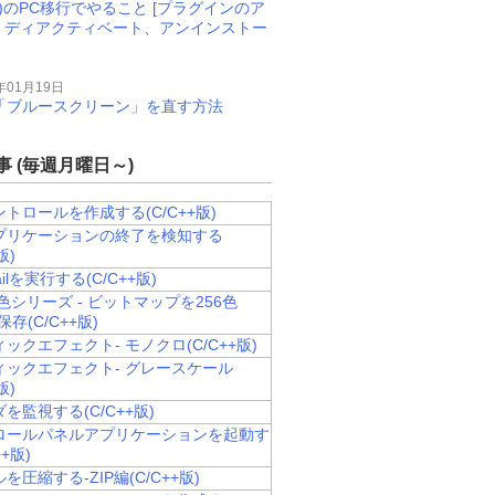
M)のPC移行でやること [プラグインのア
、ディアクティベート、アンインストー
年01月19日
11で「ブルースクリーン」を直す方法
 (毎週月曜日～)
トロールを作成する(C/C++版)
プリケーションの終了を検知する
版)
ailを実行する(C/C++版)
色シリーズ - ビットマップを256色
で保存(C/C++版)
ックエフェクト- モノクロ(C/C++版)
ィックエフェクト- グレースケール
版)
を監視する(C/C++版)
ロールパネルアプリケーションを起動す
++版)
を圧縮する-ZIP編(C/C++版)