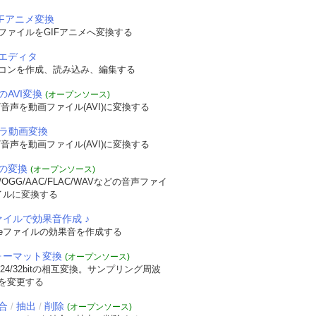
IFアニメ変換
ファイルをGIFアニメへ変換する
エディタ
コンを作成、読み込み、編集する
のAVI変換
(オープンソース)
音声を動画ファイル(AVI)に変換する
メラ動画変換
音声を動画ファイル(AVI)に変換する
の変換
(オープンソース)
OGG/AAC/FLAC/WAVなどの音声ファイ
イルに変換する
ァイルで効果音作成 ♪
veファイルの効果音を作成する
フォーマット変換
(オープンソース)
/24/32bitの相互変換。サンプリング周波
を変更する
合
抽出
削除
/
/
(オープンソース)