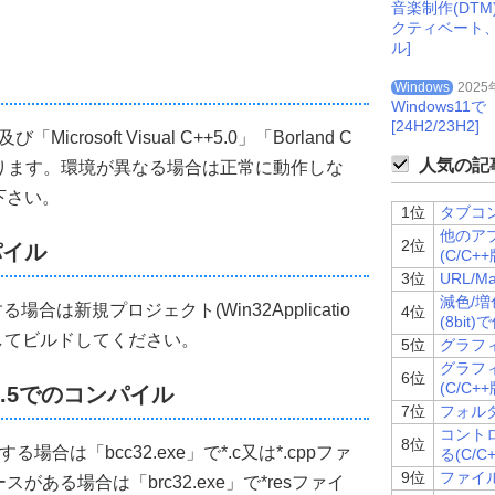
音楽制作(DT
クティベート
ル]
-------------------
Windows
2025
ーカル)
Windows
する為にY座標(TOP)を算出する
[24H2/23H2]
icrosoft Visual C++5.0」「Borland C
ンドウの縦幅
人気の記事
認しております。環境が異なる場合は正常に動作しな
-------------------
t
)
下さい。
1位
タブコン
他のア
CYSCREEN
)-
Height
)
/
2
;
2位
ンパイル
(C/C++
3位
URL/M
減色/増
合は新規プロジェクト(Win32Applicatio
4位
(8bit)
-------------------
してビルドしてください。
5位
グラフィ
グラフ
作成する
6位
(C/C++
er 5.5でのコンパイル
ンドウの横幅
7位
フォルダ
ンドウの縦幅
コント
8位
名
場合は「bcc32.exe」で*.c又は*.cppファ
る(C/C
インスタンスハンドル
9位
ファイル
ある場合は「brc32.exe」で*resファイ
..ウインドウの表示形態