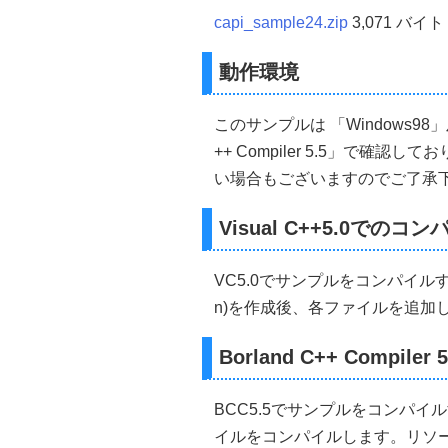
if
(
X
<
0
)
 X
=
0
;
return
(
X
);
capi_sample24.zip
3,071 バイト
}
動作環境
//-----------------------------------
//■関数 ScreenCenterY(ロ
//■用途 ウインドウを中央に
//■引数
このサンプルは 「Windows98」及び「M
//        Height     ...ウイ
++ Compiler 5.5」で確
//-----------------------------------
int
ScreenCenterY
(
int
Heigh
い場合もございますのでご了承
{
int
 Y
;
 Y
=
(
GetSystemMetrics
(
SM_
Visual C++5.0でのコ
if
(
Y
<
0
)
 Y
=
0
;
return
(
Y
);
}
VC5.0でサンプルをコンパイルする場
//-----------------------------------
n)を作成後、各ファイルを追加
//■関数 CreateMainWindow
//■用途 メインウインドウを
//■引数
Borland C++ Compil
//        Width      ...ウイ
//        Height     ...ウイ
//        Caption    ...タイトル
BCC5.5でサンプルをコンパイルする
//        hInstance  ...
イルをコンパイルします。リソースが
//        nCmdShow   .