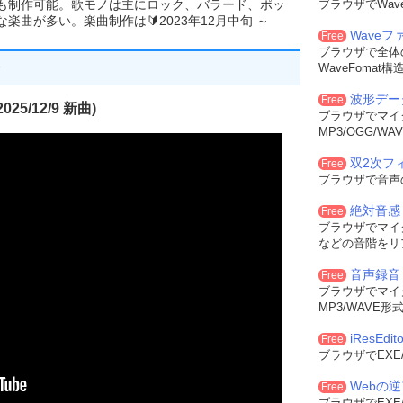
でも制作可能。歌モノは主にロック、バラード、ポッ
ブラウザでWa
作成するウインドウの横幅
曲が多い。楽曲制作は🔰2023年12月中旬 ～
作成するウインドウの縦幅
Wave
Free
.ウインドウの拡張フラグ
ブラウザで全体
ウインドウの作成フラグ
WaveFoma
..作成するウインドウのキャプション
..作成するウインドウクラス名
波形デー
Free
25/12/9 新曲)
ウインドウの識別子
ブラウザでマイ
ンスタンスハンドル 
MP3/OGG/
双2次フィル
Free
-------------------
ブラウザで音声
w
(
HWND hwndParent
,
int
Left
,
int
Top
,
int
Width
,
int
Height
,
int
 dwExSty
絶対音感
Free
xStyle
,
ClassName
,
Caption
,
WS_CHILD 
|
 WS_VISIBLE 
|
 dwFlag    
,
ブラウザでマイ
th
,
Height
,
 hwndParent
,
ChildID
,
 hInstance
,
 NULL
);
などの音階をリ
音声録音
--------------------------------
Free
ブラウザでマイ
ュー付き「名前を付けて保存」ダイアログを表示する
MP3/WAVE
iResEdito
親ウインドウのハンドル
Free
ブラウザでEXE
..ファイルのフルパス名(戻り値)
Webの
イアログのフラグ
Free
ブラウザでEXE