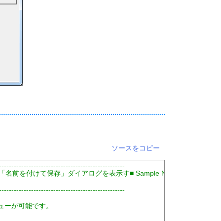
ソースをコピー
---------------------------------------------------
き「名前を付けて保存」ダイアログを表示す■ Sample NO.24
---------------------------------------------------
プレビューが可能です。