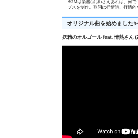
BGMは楽器(音源)さえあれば、何
//       Width      ...
プスを制作。歌詞は抒情詩、抒情的な楽
//       Height     ...
//       dwExStyle  ..
//       dwFlag     ...
オリジナル曲を始めました✨
//       Caption    .
//       ClassName  .
妖精のオルゴール feat. 情熱さん (20
//       ChildID    ...子
//       hInstance  ...イ
//■戻り値
//  子ウインドウのハンドル
//-----------------------------------
HWND 
CreateControlWindo
{
return
CreateWindowEx
(
dwE
Left
,
Top
,
Wid
}
//-----------------------------------
//■関数 SaveDiaogPreview
//■用途 音楽/動画プレビ
//■引数
//        hwnd       ...
//        Filter     ...フィルター
//        FileName   .
//        Flags      ...ダ