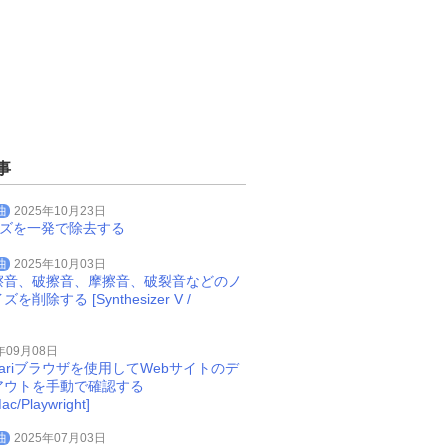
事
le 
,
int
 dwFlag 
,
LPCTSTR 
Caption
,
 LPCTSTR 
ClassName
,
HMENU 
Chil
dShow
,
WNDPROC lpfnWndProc
,
 DWORD dwstyle
,
DWORD dwExstyle
,
曲
2025年10月23日
イズを一発で除去する
曲
2025年10月03日
擦音、破擦音、摩擦音、破裂音などのノ
削除する [Synthesizer V /
年09月08日
Safariブラウザを使用してWebサイトのデ
アウトを手動で確認する
ac/Playwright]
曲
2025年07月03日