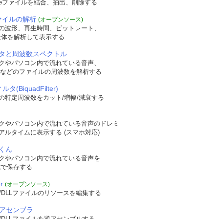
veファイルを結合、抽出、削除する
ファイルの解析
(オープンソース)
の波形、再生時間、ビットレート、
t構造体を解析して表示する
タと周波数スペクトル
クやパソコン内で流れている音声、
WAVなどのファイルの周波数を解析する
タ(BiquadFilter)
の特定周波数をカット/増幅/減衰する
le 
,
int
 dwFlag 
,
LPCTSTR 
Caption
,
 LPCTSTR 
ClassName
,
HMENU 
Chil
クやパソコン内で流れている音声のドレミ
アルタイムに表示する (スマホ対応)
くん
クやパソコン内で流れている音声を
形式で保存する
r
(オープンソース)
/DLLファイルのリソースを編集する
逆アセンブラ
/DLLファイルを逆アセンブルする