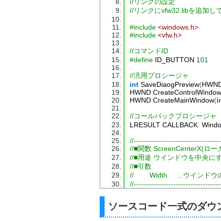
//リンクの設定
//リンクにvfw32.libを追
#include
<windows.h>
#include
<vfw.h>
//コマンドID
#define
 ID_BUTTON 
101
//汎用プロシージャ
int
SaveDiaogPreview
(
HWND
HWND 
CreateControlWindo
HWND 
CreateMainWindow
(
i
//コールバックプロシージャ
LRESULT CALLBACK  
Wind
//-----------------------------------
//■関数 ScreenCenterX(ロ
//■用途 ウインドウを中央に
//■引数
//        Width     ...ウイン
//-----------------------------------
int
ScreenCenterX
(
int
Width
{
ソースコード一式のダウ
int
 X
;
  X 
=
(
GetSystemMetrics
(
SM