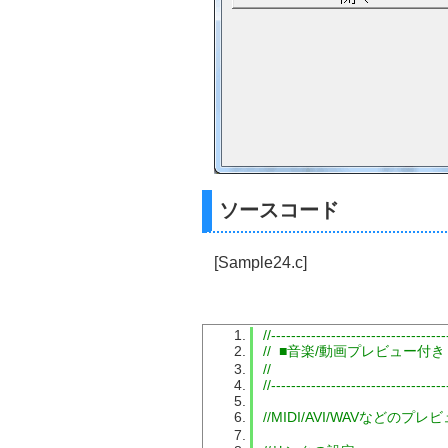
ソースコード
[Sample24.c]
//-----------------------------------
//  ■音楽/動画プレビュー付
//
//-----------------------------------
//MIDI/AVI/WAVなどの