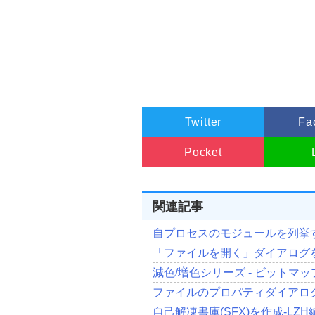
//ウインドウの背景を設定(デ
    myClass
.
hbrBackground   
//クラス名の設定(Borland De
    myClass
.
lpszClassName   
//アイコンの指定
    myClass
.
hIcon 
=
hIcon
;
//メニューの設定
    myClass
.
lpszMenuName
=
//ウィンドウ クラスを登録
Twitter
Fa
RegisterClass
(&
myClass
);
//--->ウインドウの作成&表示
Pocket
//メインウインドウの生成
    hWnd 
=
CreateWindowEx
(
//拡張ウイン
関連記事
                        dwExstyle
,
//登録された
自プロセスのモジュールを列挙する
"TForm"
,
//ウインドウ
「ファイルを開く」ダイアログを表
Caption
,
//ウインドウ
減色/増色シリーズ - ビットマップを2
                        dwstyle
,
ファイルのプロパティダイアログを
//X座標の位
ScreenCente
自己解凍書庫(SFX)を作成-LZH編(