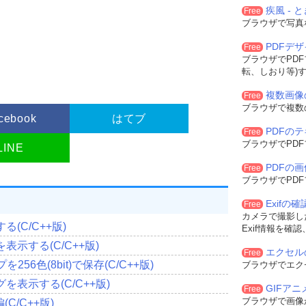
フォルトカラー)    
疾風 - と
Free
 
=(
HBRUSH
)
COLOR_WINDOW
;
ブラウザで写真
lphi風)  
 
=
"TForm"
;
PDFデ
Free
ブラウザでPD
転、しおり等)
MenuID
;
複数画像
Free
ブラウザで複数
cebook
はてブ
PDFの
Free
ブラウザでPD
LINE
PDFの
Free
ブラウザでPD
ドウスタイル
Exifの
Free
クラス名のアドレス 
カメラで撮影した
(C/C++版)
Exif情報を確
名
示する(C/C++版)
エクセル
Free
スタイルを設定
56色(8bit)で保存(C/C++版)
ブラウザでエク
表示する(C/C++版)
置設定
GIFア
Free
rX
(
Width
),
ブラウザで画像
C/C++版)