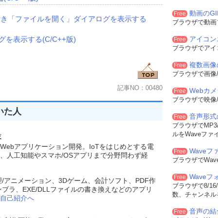
置設定
rY
(
Height
),
動画のG
Free
付き「ファイルを開く」ダイアログを表示する
ブラウザで動画
を表示する(C/C++版)
アイコン
Free
ブラウザでアイ
ウを設定
複数画像
Free
設定
ブラウザで画像/
スを識別
記事NO：00480
Webカ
Free
ブラウザで映像/
ウインドウに渡すデータへのポインタ
いた人
音声形式
Free
はnCmdShowに従う)
ブラウザでMP3/
dShow
);
ルをWaveファ
験
Webアプリケーション開発。IoTをはじめとする電
Waveフ
Free
、人工知能やスマホ/OSアプリまで分野問わず経
ブラウザでWa
-------------------
Wave
Free
理/アニメーション、3Dゲーム、会計ソフト、PDF作
トロール)を作成
ブラウザで8/16
ンブラ、EXE/DLLファイルの書き換えなどのアプリ
数、チャンネル
自己紹介へ
.親ウインドウのハンドル
.作成するウインドウの左隅のX座標
音声の結
Free
.作成するウインドウの左隅のY座標