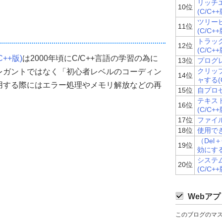
リッチ
..コールバックプロシージャ
10位
(C/C++
インドウスタイル
ツリー
.拡張ウインドウスタイル
11位
(C/C++
ーのID
トラッ
12位
(C/C++
C++版)
は2000年頃にC/C++言語の学習の為に
13位
プログレ
-------------------
クリッ
レガントではなく「初心者レベルのコーディン
14位
nt
Width
,
int
Height
,
LPCTSTR 
Caption
,
HINSTANCE hInstance
,
int
 nCm
ャする(C
用する際にはエラー処理やメモリ解放などの再
15位
自プロセ
インウインドウのハンドル
テキス
WNDCLASS構造体
16位
(C/C++
で初期化
17位
ファイル
zeof
(
WNDCLASS
));
18位
使用でき
（Del＋
体の設定&ウインドウクラスの登録
19位
効にする(
 
システ
20位
REDRAW 
|
 CS_VREDRAW
;
(C/C++
ャへのポインタ
lpfnWndProc
;
設定
Webアプ
Instance
;
ws標準リソースを使用)  
このブログのマ
adCursor
(
NULL
,
 IDC_ARROW
);