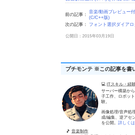
//Y座標の位
ScreenCente
//横幅を設定
音楽/動画プレビュー
前の記事：
Width
,
(C/C++版)
//縦幅を設定
次の記事：
フォント選択ダイアログ
Height
,
//親ウインド
公開日：2015年03月19日
                        NULL
,
//メニューを
                        NULL
,
//インスタン
                        hInstance
,
//作成した
                        NULL
);
プチモンテ ※この記事を書
//ウインドウの表示(表示方法
ShowWindow
(
hWnd
,
 nCm
💻
ITスキル・経
return
(
hWnd
);
サーバー構築から
}
子工作、ロボット
験。
//-----------------------------------
//■関数名  ControlCreate
画像処理/音声処
//■用途    ウインドウ(コン
成/編集、逆アセ
//■引数
を公開。
詳しくは
//       hwndParent ..
//       Left       ..
🎵
音楽制作
//       Top        ..