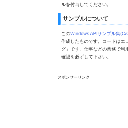
//        lpfnWndProc.
ルを付与してください。
//        dwstyle    ...ウ
//        dwExstyle  ..
サンプルについて
//        MenuID     ...メニュ
//        hIcon      ...アイコン
//■戻り値
この
Windows APIサンプル集(C/
//  ウインドウのハンドル
//-----------------------------------
作成したものです。コードはエ
HWND 
CreateMainWindow
(
i
グ」です。仕事などの業務で利
{
    HWND     hWnd
;
//メ
確認を必ずして下さい。
    WNDCLASS myClass
;
//
//WNDCLASS構造体を0
ZeroMemory
(&
myClass
,
si
スポンサーリンク
//--->WNDCLASS構造
//ウインドウスタイルを設定
    myClass
.
style         
=
CS_H
//コールバックプロシージ
    myClass
.
lpfnWndProc   
=
 
//インスタンスハンドルを
    myClass
.
hInstance        
=
h
//カーソルの設定(Windo
    myClass
.
hCursor        
=
Lo