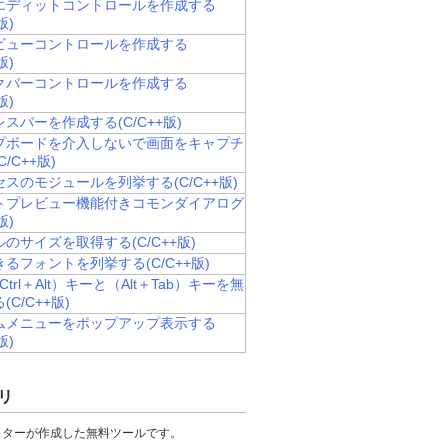
エディットコントロールを作成する
版)
ビューコントロールを作成する
版)
クバーコントロールを作成する
版)
スバーを作成する(C/C++版)
プボードを介入しないで画面をキャプチ
dShow
,
WNDPROC lpfnWndProc
,
 DWORD dwstyle
,
DWORD dwExstyle
,
/C++版)
スのモジュールを列挙する(C/C++版)
トプレビュー機能付きコモンダイアログ
版)
のサイズを取得する(C/C++版)
るフォントを列挙する(C/C++版)
Ctrl＋Alt）キーと（Alt＋Tab）キーを無
C/C++版)
ムメニューをポップアップ表示する
版)
リ
スターが作成した無料ツールです。