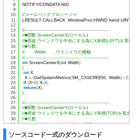
NOTIFYICONDATA NID
;
//コールバックプロシージャ
LRESULT CALLBACK  
WindowProc
(
HWND hwnd
,
UINT uM
//------------------------------------------------------
//■関数 ScreenCenterX(ローカル)
//■用途 ウインドウを中央にする為にX座標(LEFT)を算出す
//■引数
//        Width     ...ウインドウの横幅
//------------------------------------------------------
int
ScreenCenterX
(
int
Width
)
{
int
 X
;
  X 
=
(
GetSystemMetrics
(
SM_CXSCREEN
)-
Width
)
/
2
;
if
(
X
<
0
)
 X
=
0
;
return
(
X
);
}
//------------------------------------------------------
//■関数 ScreenCenterY(ローカル)
//■用途 ウインドウを中央にする為にY座標(TOP)を算出する
//■引数
//        Height     ...ウインドウの縦幅
//------------------------------------------------------
ソースコード一式のダウンロード
int
ScreenCenterY
(
int
Height
)