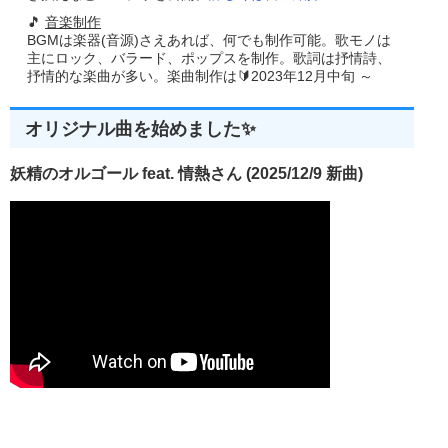
🎵
音楽制作
//--------------------------------------------------------
BGMは楽器(音源)さえあれば、何でも制作可能。歌モノは
//■関数 WinMain
主にロック、バラード、ポップスを制作。歌詞は抒情詩、
//■用途 メインの関数 
抒情的な楽曲が多い。楽曲制作は🔰2023年12月中旬 ～
//■引数
// hInstance    ...現在のインスタンスのハンドル
// hPrevInstance...以前のインスタンスのハンドル
オリジナル曲を始めました✨
// pszCmdLine   ...コマンド ラインのアドレス
// nCmdShow     ...ウィンドウの表示状態
//--------------------------------------------------------
妖精のオルゴール feat. 情熱さん (2025/12/9 新曲)
int
 WINAPI 
WinMain
(
HINSTANCE hInstance
,
 HINSTANCE h
{
   MSG    msg
;
   HWND  hwnd
;
//メインウインドウを作成
    hwnd
=
CreateMainWindow
(
280
,
230
,
"ウインドウのアイ
                   WS_OVERLAPPEDWINDOW
,
WS_EX_CONTRO
//構造体の設定
    NID
.
cbSize   
=
sizeof
(
NID
);
    NID
.
hIcon    
=
LoadIcon
(
NULL
,
MAKEINTRESOURCE
(
ID
    NID
.
hWnd     
=
hwnd
;
    strcpy
(
NID
.
szTip
,
"右ボタンで終了"
);
    NID
.
uCallbackMessage 
=
WM_USER 
+
100
;
    NID
.
uFlags 
=
 NIF_MESSAGE 
|
 NIF_ICON 
|
 NIF_TIP 
;
//タスクトレイにアイコンを突っ込む