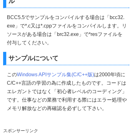
ル
    WNDCLASS myClass
;
//WNDCLASS構造体
//WNDCLASS構造体を0で初期化
BCC5.5でサンプルをコンパイルする場合は「bcc32.
ZeroMemory
(&
myClass
,
sizeof
(
WNDCLASS
));
exe」で*.c又は*.cppファイルをコンパイルします。リ
//--->WNDCLASS構造体の設定&ウインドウクラスの登録
ソースがある場合は「brc32.exe」で*resファイルを
//ウインドウスタイルを設定 
付与してください。
    myClass
.
style         
=
CS_HREDRAW 
|
 CS_VREDRAW
;
//コールバックプロシージャへのポインタ
サンプルについて
    myClass
.
lpfnWndProc   
=
 lpfnWndProc
;
//インスタンスハンドルを設定
    myClass
.
hInstance        
=
hInstance
;
//カーソルの設定(Windows標準リソースを使用)  
この
Windows APIサンプル集(C/C++版)
は2000年頃に
    myClass
.
hCursor        
=
LoadCursor
(
NULL
,
 IDC_ARROW
C/C++言語の学習の為に作成したものです。コードは
//ウインドウの背景を設定(デフォルトカラー)    
    myClass
.
hbrBackground    
=(
HBRUSH
)
COLOR_WINDO
エレガントではなく「初心者レベルのコーディング」
//クラス名の設定(Borland Delphi風)  
です。仕事などの業務で利用する際にはエラー処理や
    myClass
.
lpszClassName    
=
"TForm"
;
//アイコンの指定
メモリ解放などの再確認を必ずして下さい。
    myClass
.
hIcon 
=
hIcon
;
//メニューの設定
    myClass
.
lpszMenuName
=
MenuID
;
スポンサーリンク
//ウィンドウ クラスを登録
RegisterClass
(&
myClass
);