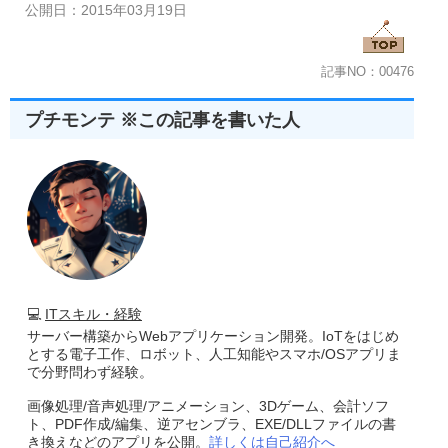
//------------------------------------------------------
公開日：2015年03月19日
 HWND 
CreateControlWindow
(
HWND hwndParent
,
int
Left
,
{
return
CreateWindowEx
(
dwExStyle
,
ClassName
,
Caption
,
W
Left
,
Top
,
Width
,
Height
,
 hwndParent
,
Child
記事NO：00476
}
プチモンテ ※この記事を書いた人
//---------------------------------------------------------------
//■関数 SetWindowFont
//■用途 ウインドウのフォントを変更する
//■引数
//        hwnd       ...フォントを変更するウインドウのハンド
//        Height     ...フォントの縦幅
//        Weight     ...フォントの太さ 
//        Italic     ...斜体フラグ
//        Underlin   ...アンダーラインフラグ
//        StrikeOut  ...打ち消し線フラグ
//        FontName   ...フォントの名前
💻
ITスキル・経験
//---------------------------------------------------------------
HFONT 
SetWindowFont
(
HWND hwnd
,
int
Height
,
int
Weight
サーバー構築からWebアプリケーション開発。IoTをはじめ
{
とする電子工作、ロボット、人工知能やスマホ/OSアプリま
 HFONT hFont
;
で分野問わず経験。
  hFont
=
(
CreateFont
(-
12
,
0
,
0
,
0
,
Weight
,
Italic
,
Underlin
,
Strik
                    OUT_DEFAULT_PRECIS
,
CLIP_DEFAULT_PR
画像処理/音声処理/アニメーション、3Dゲーム、会計ソフ
SendMessage
(
hwnd
,
WM_SETFONT
,(
WPARAM
)
hFont
,
TR
ト、PDF作成/編集、逆アセンブラ、EXE/DLLファイルの書
return
(
hFont
);
き換えなどのアプリを公開。
}
詳しくは自己紹介へ