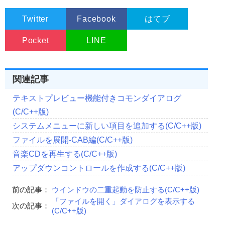
                        hInstance
,
//作成したウインドウに渡すデータへのポイ
                        NULL
);
Twitter
Facebook
はてブ
//ウインドウの表示(表示方法はnCmdShowに従う)
Pocket
LINE
ShowWindow
(
hWnd
,
 nCmdShow
);
return
(
hWnd
);
}
//------------------------------------------------------
関連記事
//■関数名  ControlCreate
//■用途    ウインドウ(コントロール)を作成
テキストプレビュー機能付きコモンダイアログ
//■引数
//       hwndParent ...親ウインドウのハンドル
(C/C++版)
//       Left       ...作成するウインドウの左隅のX座標
システムメニューに新しい項目を追加する(C/C++版)
//       Top        ...作成するウインドウの左隅のY座標
//       Width      ...作成するウインドウの横幅
ファイルを展開-CAB編(C/C++版)
//       Height     ...作成するウインドウの縦幅
音楽CDを再生する(C/C++版)
//       dwExStyle  ...ウインドウの拡張フラグ
//       dwFlag     ...ウインドウの作成フラグ
アップダウンコントロールを作成する(C/C++版)
//       Caption    ...作成するウインドウのキャプション
//       ClassName  ...作成するウインドウクラス名
前の記事：
ウインドウの二重起動を防止する(C/C++版)
//       ChildID    ...子ウインドウの識別子
//       hInstance  ...インスタンスハンドル 
「ファイルを開く」ダイアログを表示する
次の記事：
//■戻り値
(C/C++版)
//  子ウインドウのハンドル