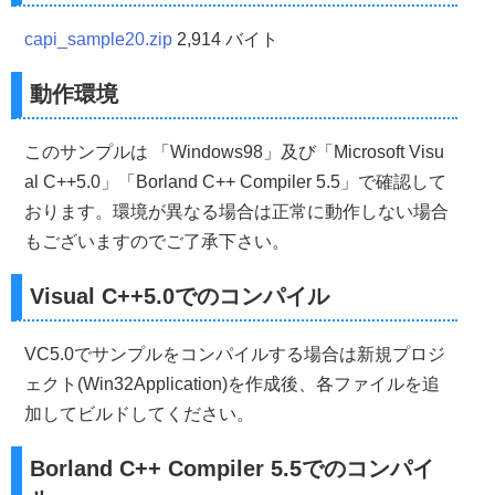
{
int
 Y
;
 Y
=
(
GetSystemMetrics
(
SM_CYSCREEN
)-
Height
)
/
2
;
capi_sample20.zip
2,914 バイト
if
(
Y
<
0
)
 Y
=
0
;
return
(
Y
);
}
動作環境
//------------------------------------------------------
//■関数 CreateMainWindow(ローカル)
このサンプルは 「Windows98」及び「Microsoft Visu
//■用途 メインウインドウを作成する
al C++5.0」「Borland C++ Compiler 5.5」で確認して
//■引数
//        Width      ...ウインドウの横幅
おります。環境が異なる場合は正常に動作しない場合
//        Height     ...ウインドウの縦幅
もございますのでご了承下さい。
//        Caption    ...タイトル名
//        hInstance  ...インスタンスハンドル
//        nCmdShow   ...ウインドウの表示形態
Visual C++5.0でのコンパイル
//        lpfnWndProc...コールバックプロシージャ
//        dwstyle    ...ウインドウスタイル
//        dwExstyle  ...拡張ウインドウスタイル
VC5.0でサンプルをコンパイルする場合は新規プロジ
//        MenuID     ...メニューのID
//        hIcon      ...アイコン
ェクト(Win32Application)を作成後、各ファイルを追
//■戻り値
加してビルドしてください。
//  ウインドウのハンドル
//------------------------------------------------------
HWND 
CreateMainWindow
(
int
Width
,
int
Height
,
LPCTSTR 
Borland C++ Compiler 5.5でのコンパイ
{
    HWND     hWnd
;
//メインウインドウのハンドル