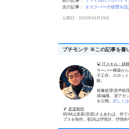
前の記事：
ファイルのプロパティダ
                        NULL
);
次の記事：
タスクバーの状態を設定す
//ウインドウの表示(表示方法
ShowWindow
(
hWnd
,
 nCm
公開日：2015年03月19日
return
(
hWnd
);
}
//-----------------------------------
//■関数名  ControlCreate
プチモンテ ※この記事を書
//■用途  ウインドウ(コント
//■引数
//       hwndParent ..
💻
ITスキル・経
//       Left       ..
//       Top        ..
サーバー構築から
//       Width      ...
子工作、ロボット
//       Height     ...
験。
//       dwExStyle  ..
画像処理/音声処
//       dwFlag     ...
成/編集、逆アセ
//       Caption    .
を公開。
詳しくは
//       ClassName  .
//       ChildID    ...子
🎵
音楽制作
//       hInstance  ...イ
BGMは楽器(音源)さえあれば、何
//■戻り値
プスを制作。歌詞は抒情詩、抒情的な楽
//子ウインドウのハンドル
//-----------------------------------