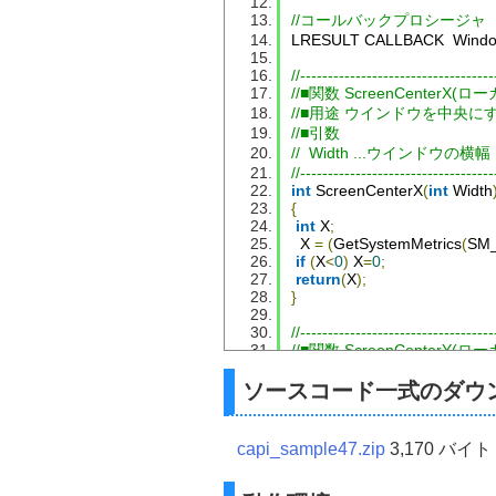
//コールバックプロシージャ
LRESULT CALLBACK  
Wind
//-----------------------------------
//■関数 ScreenCenterX(ロ
//■用途 ウインドウを中央に
//■引数
//  Width ...ウインドウの横幅
//-----------------------------------
int
ScreenCenterX
(
int
Width
{
int
 X
;
  X 
=
(
GetSystemMetrics
(
SM
if
(
X
<
0
)
 X
=
0
;
return
(
X
);
}
//-----------------------------------
//■関数 ScreenCenterY(ロ
//■用途 ウインドウを中央に
ソースコード一式のダウ
//■引数
//  Height ...ウインドウの縦幅
//-----------------------------------
int
ScreenCenterY
(
int
Heigh
capi_sample47.zip
3,170 バイト
{
int
 Y
;