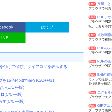
疾風 - と
Free
ブラウザで写真
ドウスタイル
PDFデ
Free
ブラウザでPD
クラス名のアドレス 
転、しおり等)
cebook
はてブ
名
複数画像
Free
LINE
ブラウザで複数
スタイルを設定
PDFの
Free
置設定
ブラウザでPD
rX
(
Width
),
置設定
PDFの
Free
rY
(
Height
),
ブラウザでPD
前を付けて保存」ダイアログを表示する
Exifの
Free
カメラで撮影した
6色(4bit)で保存(C/C++版)
Exif情報を確
ウを設定
(C/C++版)
エクセル
設定
Free
(C/C++版)
ブラウザでエク
スを識別
(C/C++版)
GIFア
Free
ウインドウに渡すデータへのポインタ
ブラウザで画像