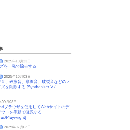
事
曲
2025年10月23日
イズを一発で除去する
曲
2025年10月03日
擦音、破擦音、摩擦音、破裂音などのノ
削除する [Synthesizer V /
年09月08日
Safariブラウザを使用してWebサイトのデ
アウトを手動で確認する
ac/Playwright]
曲
2025年07月03日