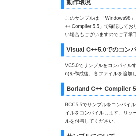
動作環境
 Y
=
(
GetSystemMetrics
(
SM_
if
(
Y
<
0
)
 Y
=
0
;
return
(
Y
);
}
このサンプルは 「Windows98」及び「M
//-----------------------------------
++ Compiler 5.5」で確
//■関数 CreateMainWindo
い場合もございますのでご了承
//■用途 メインウインドウを
//■引数
//  Width       ...ウインドウ
Visual C++5.0でのコ
//  Height      ...ウインドウ
//  Caption     ...タイトル名
//  hInstance   ...インス
VC5.0でサンプルをコンパイルする場
//  nCmdShow    ...ウ
n)を作成後、各ファイルを追加
//  lpfnWndProc ...コ
//  dwstyle     ...ウインド
//  dwExstyle   ...拡張
Borland C++ Compil
//  MenuID      ...メニューのI
//  hIcon       ...アイコン
//■戻り値
BCC5.5でサンプルをコンパイルする
//  ウインドウのハンドル
//-----------------------------------
イルをコンパイルします。リソースが
HWND 
CreateMainWindow
(
i
ルを付与してください。
{
    HWND hWnd
;
//メインウ
    WNDCLASS myClass
;
//