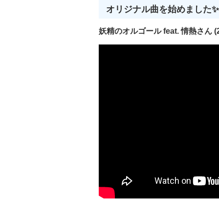
 HWND 
CreateControlWindo
オリジナル曲を始めました✨
{
return
CreateWindowEx
(
dwE
Left
,
Top
,
Wid
妖精のオルゴール feat. 情熱さん (20
}
//-----------------------------------
//■関数 WinMain
//■用途 メインの関数 
//■引数
// hInstance    ...現
// hPrevInstance...
// pszCmdLine   ...コ
// nCmdShow     ...ウ
//-----------------------------------
int
 WINAPI 
WinMain
(
HINSTA
{
   MSG msg
;
//メインウインドウを作成
CreateMainWindow
(
280
,
28
       WS_OVERLAPPEDWI
//送られてくるメッセージを
while
(
GetMessage
(&
msg
,
{
TranslateMessage
(&
msg
);