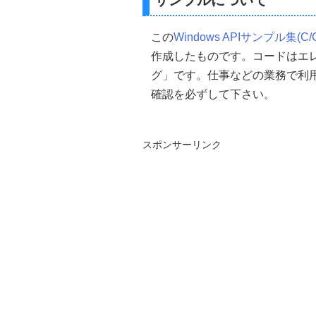
サンプルについて
//WNDCLASS構造体を0
ZeroMemory
(&
myClass
,
si
この
Windows APIサンプル集(C/
//--->WNDCLASS構造
作成したものです。コードはエ
グ」です。仕事などの業務で利
//ウインドウスタイルを設定
    myClass
.
style 
=
CS_HRED
確認を必ずして下さい。
//コールバックプロシージ
    myClass
.
lpfnWndProc   
=
 
//インスタンスハンドルを
    myClass
.
hInstance
=
hInst
スポンサーリンク
//カーソルの設定(Windo
    myClass
.
hCursor
=
LoadCu
//ウインドウの背景を設定
    myClass
.
hbrBackground
=(
//クラス名の設定(Borland De
    myClass
.
lpszClassName
=
//アイコンの指定
    myClass
.
hIcon 
=
hIcon
;
//メニューの設定
    myClass
.
lpszMenuName
=
//ウィンドウ クラスを登録
RegisterClass
(&
myClass
);
//--->ウインドウの作成&表示