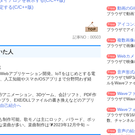
イアログを表示する(C/C++版)
る(C/C++版)
動画のG
Free
はnCmdShowに従う)
ブラウザで動画
dShow
);
アイコン
Free
ブラウザでアイ
記事NO：00503
複数画像
Free
-------------------
ブラウザで画像/
いた人
ロール)を作成
Webカ
Free
ブラウザで映像/
.親ウインドウのハンドル
験
.作成するウインドウの左隅のX座標
音声形式
Free
.作成するウインドウの左隅のY座標
Webアプリケーション開発。IoTをはじめとする電
ブラウザでMP3/
作成するウインドウの横幅
、人工知能やスマホ/OSアプリまで分野問わず経
ルをWaveファ
作成するウインドウの縦幅
.ウインドウの拡張フラグ
Waveフ
Free
理/アニメーション、3Dゲーム、会計ソフト、PDF作
ウインドウの作成フラグ
ブラウザでWa
ンブラ、EXE/DLLファイルの書き換えなどのアプリ
..作成するウインドウのキャプション
自己紹介へ
..作成するウインドウクラス名
Wave
Free
ウインドウの識別子
ブラウザで8/16
ンスタンスハンドル 
でも制作可能。歌モノは主にロック、バラード、ポッ
数、チャンネル
曲が多い。楽曲制作は🔰2023年12月中旬 ～
音声の結
Free
-------------------