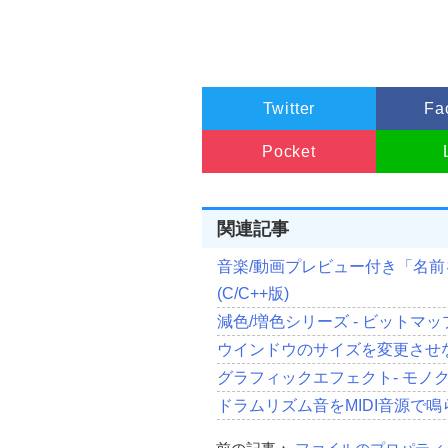
//メインウインドウの生成
    hWnd 
=
CreateWindowEx
(
//拡張ウイン
                         dwExstyle
,
//登録された
Twitter
Fa
"TForm"
,
//ウインドウ
Caption
,
Pocket
//ウインドウ
                        dwstyle
,
//X座標の位
ScreenCente
関連記事
//Y座標の位
ScreenCente
音楽/動画プレビュー付き「名
//横幅を設定
Width
,
(C/C++版)
//縦幅を設定
Height
,
減色/増色シリーズ - ビットマップを1
//親ウインド
ウインドウのサイズを変更させない
                        NULL
,
//メニューを
グラフィックエフェクト- モノクロ
                        NULL
,
//インスタン
ドラムリズム音をMIDI音源で鳴らす
                        hInstance
,
//作成した