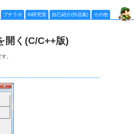
プチラボ
AI研究室
自己紹介(作品集)
その他
く(C/C++版)
です。