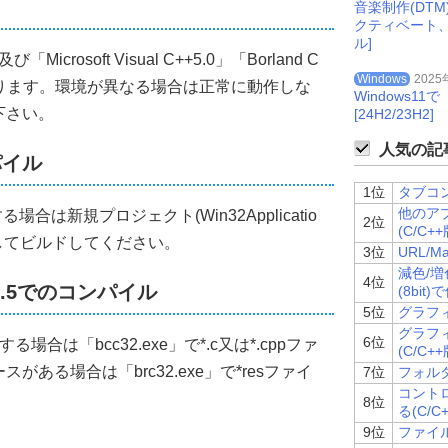
CYSCREEN
)-
Height
)
/
2
;
音楽制作(DT
クティベート
ル]
icrosoft Visual C++5.0」「Borland C
Windows
2025
-------------------
認しております。環境が異なる場合は正常に動作しな
Windows
w(ローカル)
下さい。
[24H2/23H2]
作成する
人気の記事
の横幅
ンパイル
の縦幅
1位
タブコン
タンスハンドル
他のア
合は新規プロジェクト(Win32Applicatio
2位
インドウの表示形態
(C/C++
してビルドしてください。
ールバックプロシージャ
3位
URL/M
ウスタイル
減色/増
ウインドウスタイル
4位
er 5.5でのコンパイル
(8bit)
D
5位
グラフィ
グラフ
6位
場合は「bcc32.exe」で*.c又は*.cppファ
(C/C++
-------------------
ある場合は「brc32.exe」で*resファイ
7位
フォルダ
nt
Width
,
int
Height
,
LPCTSTR 
Caption
,
HINSTANCE hInstance
,
int
 nCm
コント
8位
る(C/C
インドウのハンドル
9位
ファイル
WNDCLASS構造体