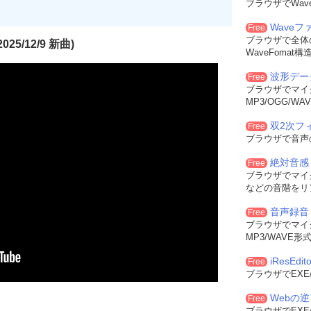
ブラウザでWa
w
(
HWND hwndParent
,
int
Left
,
int
Top
,
int
Width
,
int
Height
,
int
 dwExSt
Wave
Free
xStyle
,
ClassName
,
Caption
,
WS_CHILD 
|
 WS_VISIBLE 
|
 dwFlag    
,
th
,
Height
,
 hwndParent
,
ChildID
,
 hInstance
,
 NULL
);
ブラウザで全体
25/12/9 新曲)
WaveFoma
---------------------
波形デー
Free
ブラウザでマイ
MP3/OGG/
在のインスタンスのハンドル
双2次フィル
Free
以前のインスタンスのハンドル
ブラウザで音声
マンド ラインのアドレス
ィンドウの表示状態
絶対音感
Free
---------------------
ブラウザでマイ
NCE hInstance
,
 HINSTANCE hPrevInstance
,
 LPSTR lpszCmdLine
,
int
などの音階をリ
音声録音
Free
ブラウザでマイ
MP3/WAVE
0
,
"ヘルプファイルを開く"
,
hInstance
,
nCmdShow
,(
WNDPROC
)
WindowP
NDOW
,
WS_EX_CONTROLPARENT 
|
 WS_EX_WINDOWEDGE
,
NULL
,
Loa
iResEdito
Free
ブラウザでEXE
翻訳してプロシージャに渡す  
 NULL
,
0
,
0
))
Webの
Free
ブラウザでEXE