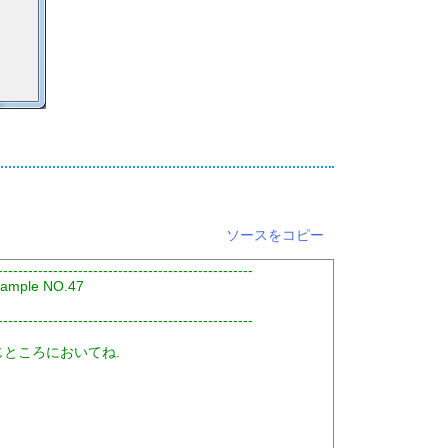
ソースをコピー
---------------------------------------------------
mple NO.47
---------------------------------------------------
じところにおいてね.