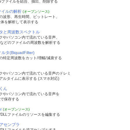
veファイルを結合、抽出、削除する
yle 
,
int
 dwFlag 
,
LPCTSTR 
Caption
,
 LPCTSTR 
ClassName
,
HMENU 
Chi
ファイルの解析
(オープンソース)
の波形、再生時間、ビットレート、
t構造体を解析して表示する
タと周波数スペクトル
クやパソコン内で流れている音声、
WAVなどのファイルの周波数を解析する
タ(BiquadFilter)
の特定周波数をカット/増幅/減衰する
クやパソコン内で流れている音声のドレミ
 nCmdShow
)
アルタイムに表示する (スマホ対応)
くん
クやパソコン内で流れている音声を
形式で保存する
roc
,
dIcon
(
NULL
,
MAKEINTRESOURCE
(
IDI_APPLICATION
)));
r
(オープンソース)
/DLLファイルのリソースを編集する
逆アセンブラ
/DLLファイルを逆アセンブルする