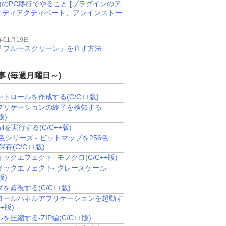
M)のPC移行でやること [プラグインのア
、ディアクティベート、アンインストー
年01月19日
11で「ブルースクリーン」を直す方法
 (毎週月曜日～)
トロールを作成する(C/C++版)
プリケーションの終了を検知する
版)
ailを実行する(C/C++版)
色シリーズ - ビットマップを256色
で保存(C/C++版)
ックエフェクト- モノクロ(C/C++版)
ィックエフェクト- グレースケール
版)
を監視する(C/C++版)
dShow
,
WNDPROC lpfnWndProc
,
 DWORD dwstyle
,
DWORD dwExstyle
,
ロールパネルアプリケーションを起動す
++版)
を圧縮する-ZIP編(C/C++版)