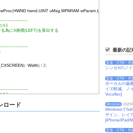
owProc
(
HWND hwnd
,
UINT uMsg
,
WPARAM wParam
,
LPARAM lParam
);
-------------------
ーカル)
する為にX座標(LEFT)を算出する
-------------------
最新の記
)
音楽・DTM・作
_CXSCREEN
)-
Width
)
/
2
;
シンセVのノ
音楽・DTM・作
ボーカルの歯
イズ軽減、ノイズを
-------------------
ーカル)
Vocoflex]
する為にY座標(TOP)を算出する
ンロード
Windows
2025
Windowsで
ザイン、レイ
-------------------
t
)
[iPhone/iPad/M
音楽・DTM・作