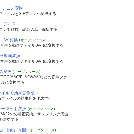
IFアニメ変換
ファイルをGIFアニメへ変換する
エディタ
コンを作成、読み込み、編集する
のAVI変換
(オープンソース)
音声を動画ファイル(AVI)に変換する
メラ動画変換
音声を動画ファイル(AVI)に変換する
の変換
(オープンソース)
OGG/AAC/FLAC/WAVなどの音声ファイ
イルに変換する
ァイルで効果音作成 ♪
veファイルの効果音を作成する
フォーマット変換
(オープンソース)
/24/32bitの相互変換。サンプリング周波
を変更する
合
抽出
削除
/
/
(オープンソース)