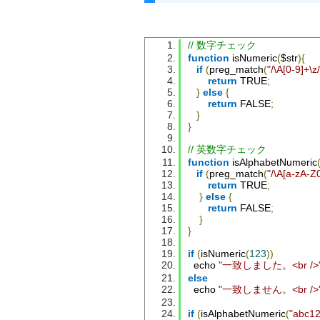
// 数字チェック
function
 isNumeric
(
$str
){
if
(
preg_match
(
"/\A[0-9]+\z/
return
 TRUE
;
}
else
{
return
 FALSE
;
}
}
// 英数字チェック
function
 isAlphabetNumeric
if
(
preg_match
(
"/\A[a-zA-Z0
return
 TRUE
;
}
else
{
return
 FALSE
;
}
}
if
(
isNumeric
(
123
))
  echo 
"一致しました。<br />
else
  echo 
"一致しません。<br />
if
(
isAlphabetNumeric
(
"abc1