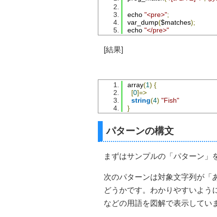
echo 
"<pre>"
;
var_dump
(
$matches
);
echo 
"</pre>"
[結果]
array
(
1
)
{
[
0
]=>
string
(
4
)
"Fish"
}
パターンの構文
まずはサンプルの「パターン」
次のパターンは対象文字列が「
どうかです。わかりやすいよう
などの用語を図解で表示してい