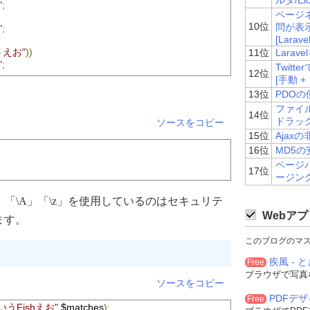
ルダ/Elo
"
;
ページネ
10位
問が表
"
;
[Laravel
うえお"
))
11位
Lara
"
;
Twit
12位
[手動 +
"
;
13位
PDOの
ファイ
14位
ドラッ
ソースをコピー
15位
Ajax
16位
MD5の
ページバ
17位
ージン
、
「\A」
「\z」
を使用しているのはセキュリテ
Webアプ
ます。
このブログのマ
疾風 - と
Free
ブラウザで写真
ソースをコピー
PDFデ
Free
いうFishえお"
,
$matches
);