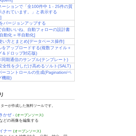
quent]
ーションで「全100件中 1 - 25件の質
示されています。」と表示する
]
velをバージョンアップする
terで自動いいね、自動フォローの設計書
 自動化 = 半自動化]
使い方とまとめ[データベース操作]
ルをアップロードする(複数ファイル＋
グ＆ドロップ対応版)
の非同期通信のサンプル(テンプレート)
安全性を少しだけ高めるソルト(SALT)
ーコントロールの生成(Pagination/ペ
グ機能)
リ
スターが作成した無料ツールです。
きかぜ -
(オープンソース)
などの画像を編集する
ザイナー
(オープンソース)