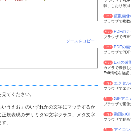
ブラウザでPD
転、しおり等)
複数画像
Free
ブラウザで複数
PDFの
Free
ブラウザでPD
ソースをコピー
PDFの
Free
ブラウザでPD
Exifの
Free
カメラで撮影した
Exif情報を確
エクセル
Free
ブラウザでエク
を見てください。
GIFア
Free
ブラウザで画像
あいうえお」のいずれかの文字にマッチするか
動画のG
に正規表現のデリミタや文字クラス、メタ文字
Free
ブラウザで動画
ます。
アイコン
Free