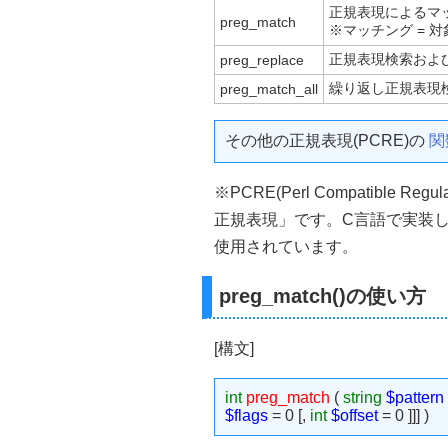
正規表現によるマ
preg_match
※マッチング = 
正規表現検索およ
preg_replace
繰り返し正規表現
preg_match_all
その他の正規表現(PCRE)の
関
※PCRE(Perl Compatible Re
正規表現」です。C言語で実装したラ
使用されています。
preg_match()の使い方
[構文]
int
preg_match
(
string
$pattern
$flags
= 0 [,
int
$offset
= 0 ]]] )