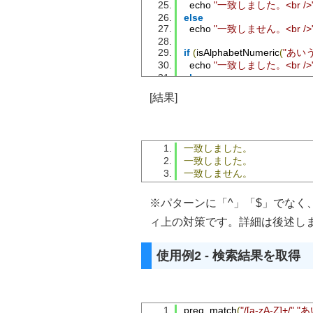
  echo 
"一致しました。<br />
else
  echo 
"一致しません。<br />
if
(
isAlphabetNumeric
(
"あい
  echo 
"一致しました。<br />
else
  echo 
"一致しません。<br />
[結果]
一致しました。
一致しました。
一致しません。
※パターンに「^」「$」でなく
ィ上の対策です。詳細は後述し
使用例2 - 検索結果を取得
preg_match
(
"/[a-zA-Z]+/"
,
"あ