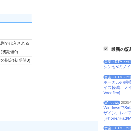
配列で代入される
最新の記
(初期値0)
の指定(初期値0)
音楽・DTM・作
シンセVのノ
音楽・DTM・作
ボーカルの歯
イズ軽減、ノイズを
Vocoflex]
Windows
2025
Windowsで
ザイン、レイ
[iPhone/iPad/M
音楽・DTM・作