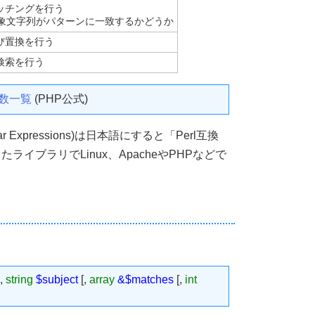
ッチングを行う
対象文字列がパターンに一致するかどうか
び置換を行う
検索を行う
数一覧
(PHP公式)
gular Expressions)は日本語にすると「Perl互換
イブラリでLinux、ApacheやPHPなどで
,
string
$subject
[,
array
&$matches
[,
int