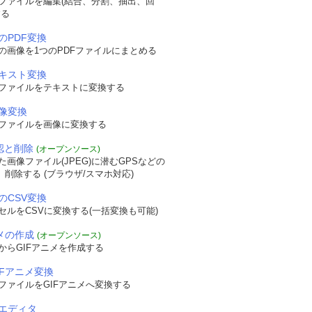
Fファイルを編集(結合、分割、抽出、回
する
のPDF変換
の画像を1つのPDFファイルにまとめる
テキスト変換
Fファイルをテキストに変換する
画像変換
Fファイルを画像に変換する
確認と削除
(オープンソース)
画像ファイル(JPEG)に潜むGPSなどの
認、削除する (ブラウザ/スマホ対応)
のCSV変換
セルをCSVに変換する(一括変換も可能)
ニメの作成
(オープンソース)
からGIFアニメを作成する
IFアニメ変換
ファイルをGIFアニメへ変換する
エディタ