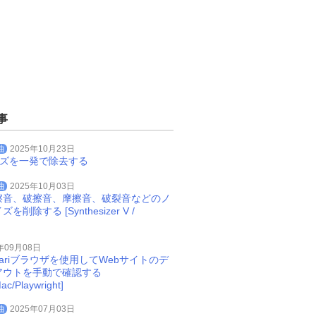
事
曲
2025年10月23日
イズを一発で除去する
曲
2025年10月03日
擦音、破擦音、摩擦音、破裂音などのノ
削除する [Synthesizer V /
年09月08日
Safariブラウザを使用してWebサイトのデ
アウトを手動で確認する
ac/Playwright]
曲
2025年07月03日