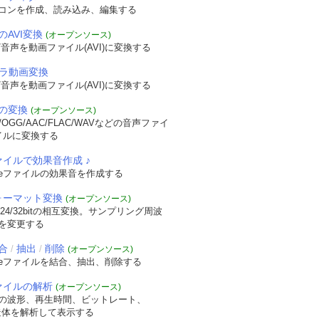
コンを作成、読み込み、編集する
のAVI変換
(オープンソース)
音声を動画ファイル(AVI)に変換する
メラ動画変換
音声を動画ファイル(AVI)に変換する
の変換
(オープンソース)
OGG/AAC/FLAC/WAVなどの音声ファイ
イルに変換する
ァイルで効果音作成 ♪
veファイルの効果音を作成する
フォーマット変換
(オープンソース)
/24/32bitの相互変換。サンプリング周波
を変更する
合
抽出
削除
/
/
(オープンソース)
veファイルを結合、抽出、削除する
ファイルの解析
(オープンソース)
の波形、再生時間、ビットレート、
t構造体を解析して表示する