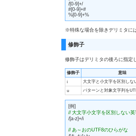
/[0-9]+/
#[0-9]+#
%[0-9]+%
※特殊な場合を除きデリミタに
修飾子
修飾子はデリミタの後ろに指定
修飾子
意味
大文字と小文字を区別しな
i
パターンと対象文字列をUT
u
[例]
// 大文字小文字を区別しない英
/[a-z]+/i
// あ～おのUTF8のひらがな