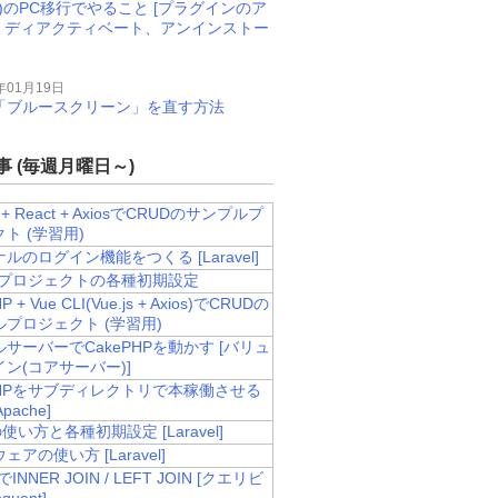
M)のPC移行でやること [プラグインのア
、ディアクティベート、アンインストー
年01月19日
11で「ブルースクリーン」を直す方法
 (毎週月曜日～)
el + React + AxiosでCRUDのサンプルプ
ト (学習用)
ルのログイン機能をつくる [Laravel]
velプロジェクトの各種初期設定
P + Vue CLI(Vue.js + Axios)でCRUDの
プロジェクト (学習用)
サーバーでCakePHPを動かす [バリュ
ン(コアサーバー)]
PHPをサブディレクトリで本稼働させる
Apache]
sの使い方と各種初期設定 [Laravel]
アの使い方 [Laravel]
lでINNER JOIN / LEFT JOIN [クエリビ