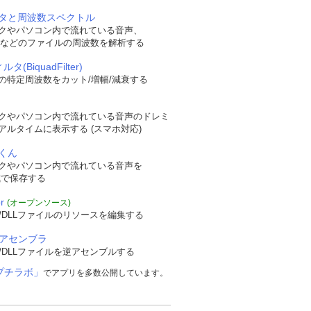
タと周波数スペクトル
クやパソコン内で流れている音声、
WAVなどのファイルの周波数を解析する
タ(BiquadFilter)
の特定周波数をカット/増幅/減衰する
クやパソコン内で流れている音声のドレミ
アルタイムに表示する (スマホ対応)
くん
クやパソコン内で流れている音声を
形式で保存する
r
(オープンソース)
/DLLファイルのリソースを編集する
逆アセンブラ
/DLLファイルを逆アセンブルする
プチラボ」
でアプリを多数公開しています。