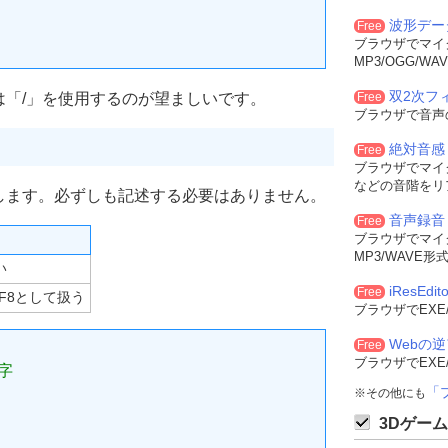
波形デー
Free
ブラウザでマイ
MP3/OGG/
双2次フィル
は「/」を使用するのが望ましいです。
Free
ブラウザで音声
絶対音感
Free
ブラウザでマイ
などの音階をリ
します。必ずしも記述する必要はありません。
音声録音
Free
ブラウザでマイ
MP3/WAVE
い
iResEdito
Free
F8として扱う
ブラウザでEXE
Webの
Free
ブラウザでEXE
字
「
※その他にも
3Dゲーム