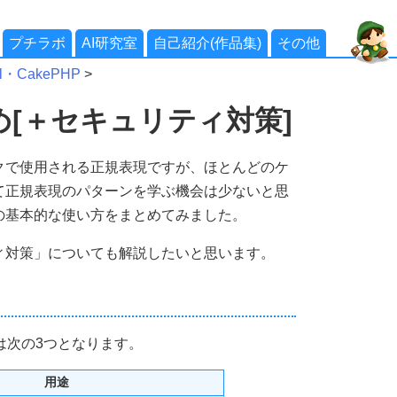
プチラボ
AI研究室
自己紹介(作品集)
その他
el・CakePHP
>
[＋セキュリティ対策]
クで使用される正規表現ですが、ほとんどのケ
て正規表現のパターンを学ぶ機会は少ないと思
の基本的な使い方をまとめてみました。
ィ対策」についても解説したいと思います。
は次の3つとなります。
用途