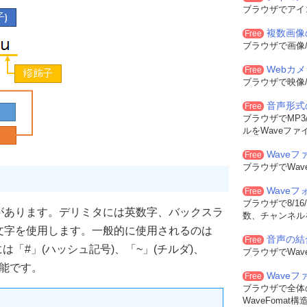
ブラウザでアイ
複数画像
Free
ブラウザで画像/
Webカ
Free
ブラウザで映像/
音声形式
Free
ブラウザでMP3/
ルをWaveファ
Waveフ
Free
ブラウザでWa
Wave
Free
ブラウザで8/16
があります。デリミタには英数字、バックスラ
数、チャンネル
文字を使用します。一般的に使用されるのは
音声の結
Free
は「#」(ハッシュ記号)、「~」(チルダ)、
ブラウザでWa
可能です。
Wave
Free
ブラウザで全体
WaveFoma