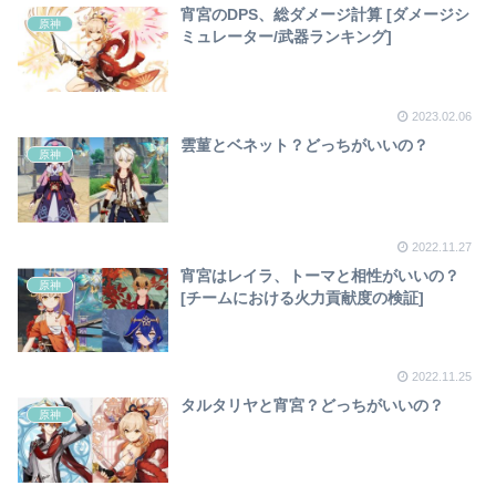
宵宮のDPS、総ダメージ計算 [ダメージシ
原神
ミュレーター/武器ランキング]
2023.02.06
雲菫とベネット？どっちがいいの？
原神
2022.11.27
宵宮はレイラ、トーマと相性がいいの？
原神
[チームにおける火力貢献度の検証]
2022.11.25
タルタリヤと宵宮？どっちがいいの？
原神