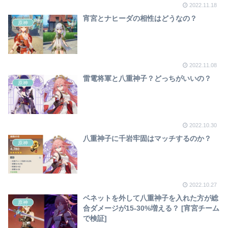
2022.11.18
宵宮とナヒーダの相性はどうなの？
原神
2022.11.08
雷電将軍と八重神子？どっちがいいの？
原神
2022.10.30
八重神子に千岩牢固はマッチするのか？
原神
2022.10.27
ベネットを外して八重神子を入れた方が総
原神
合ダメージが15-30%増える？ [宵宮チーム
で検証]