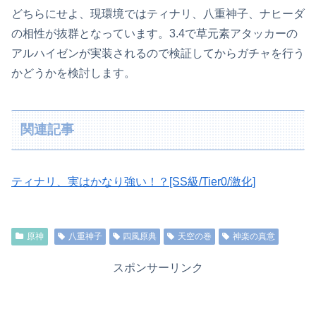
どちらにせよ、現環境ではティナリ、八重神子、ナヒーダ
の相性が抜群となっています。3.4で草元素アタッカーの
アルハイゼンが実装されるので検証してからガチャを行う
かどうかを検討します。
関連記事
ティナリ、実はかなり強い！？[SS級/Tier0/激化]
原神
八重神子
四風原典
天空の巻
神楽の真意
スポンサーリンク