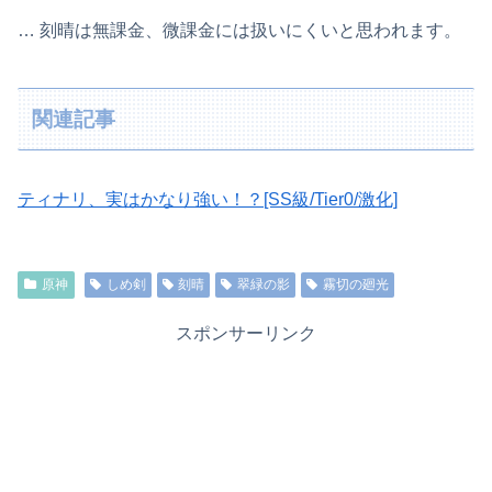
… 刻晴は無課金、微課金には扱いにくいと思われます。
関連記事
ティナリ、実はかなり強い！？[SS級/Tier0/激化]
原神
しめ剣
刻晴
翠緑の影
霧切の廻光
スポンサーリンク