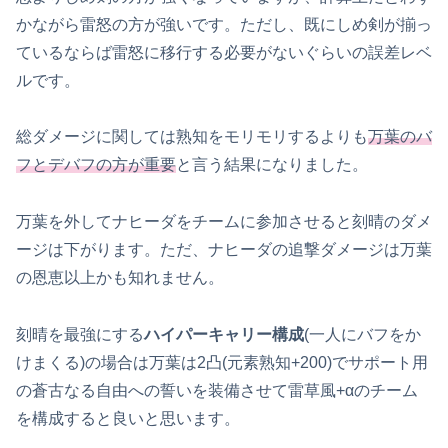
かながら雷怒の方が強いです。ただし、既にしめ剣が揃っ
ているならば雷怒に移行する必要がないぐらいの誤差レベ
ルです。
総ダメージに関しては熟知をモリモリするよりも
万葉のバ
フとデバフの方が重要
と言う結果になりました。
万葉を外してナヒーダをチームに参加させると刻晴のダメ
ージは下がります。ただ、ナヒーダの追撃ダメージは万葉
の恩恵以上かも知れません。
刻晴を最強にする
ハイパーキャリー構成
(一人にバフをか
けまくる)の場合は万葉は2凸(元素熟知+200)でサポート用
の蒼古なる自由への誓いを装備させて雷草風+αのチーム
を構成すると良いと思います。