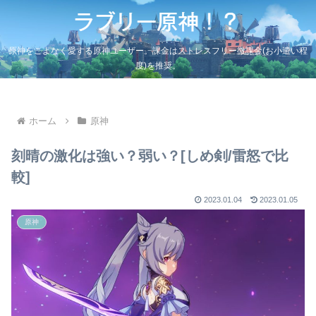
原神をこよなく愛する原神ユーザー。課金はストレスフリー微課金(お小遣い程
度)を推奨。
ホーム
原神
刻晴の激化は強い？弱い？[しめ剣/雷怒で比
較]
2023.01.04
2023.01.05
原神