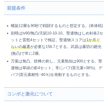
前提条件
螺旋12層を90秒で戦闘するものと想定する。(単体戦)
刻晴はlv90/無凸/天賦10-10-10。聖遺物はしめ剣各2セ
ットと雷怒4セットで検証。聖遺物スコアは
1か月ぐ
らいの厳選
が必要な156.7とする。武器は霧切の廻光
(無凸)で常に2層。
万葉は無凸、鉄蜂の刺し、元素熟知は900とする。聖
遺物は翠緑の影4セット。常にバフ(雷元素+36%)、デ
バフ(雷元素耐性ｰ40％)を発動するものとする。
コンボと激化について