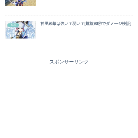
神里綾華は強い？弱い？[螺旋90秒でダメージ検証]
原神
スポンサーリンク