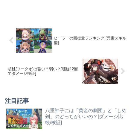
ヒーラーの回復量ランキング [元素スキル
型]
胡桃(フータオ)は強い？弱い？[螺旋12層
でダメージ検証]
注目記事
八重神子には「黄金の劇団」と「しめ
剣」のどっちがいいの？[ダメージ比
較/検証]