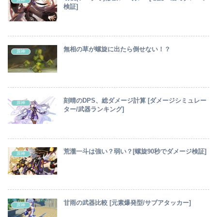
原神
検証]
無相の草が螺旋に出たら倒せない！？
原神
刻晴のDPS、総ダメージ計算 [ダメージシミュレー
原神
ター/武器ランキング]
荒瀧一斗は強い？弱い？[螺旋90秒でダメージ検証]
原神
甘雨の武器比較 [元素爆発型/サブアタッカー]
原神