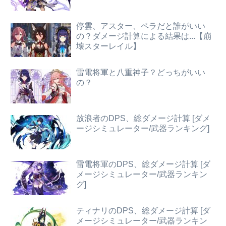
停雲、アスター、ペラだと誰がいい
の？ダメージ計算による結果は...【崩
壊スターレイル】
雷電将軍と八重神子？どっちがいい
の？
放浪者のDPS、総ダメージ計算 [ダメ
ージシミュレーター/武器ランキング]
雷電将軍のDPS、総ダメージ計算 [ダ
メージシミュレーター/武器ランキン
グ]
ティナリのDPS、総ダメージ計算 [ダ
メージシミュレーター/武器ランキン