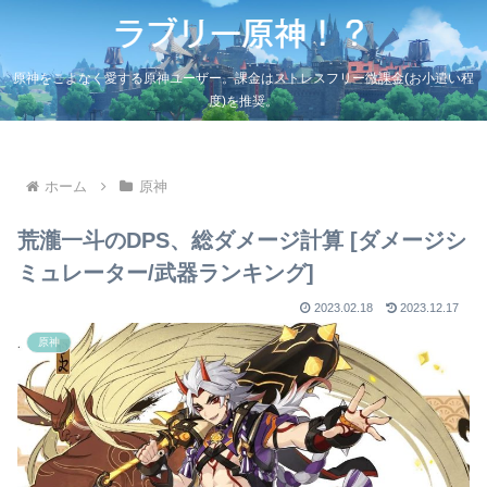
原神をこよなく愛する原神ユーザー。課金はストレスフリー微課金(お小遣い程
度)を推奨。
ホーム
原神
荒瀧一斗のDPS、総ダメージ計算 [ダメージシ
ミュレーター/武器ランキング]
2023.02.18
2023.12.17
原神