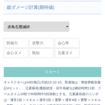
総ダメージ計算(期待値)
キャラクターはlv90/無凸/天賦10-10-10。聖遺物は「華館夢醒形骸
記4セット」。元素爆発(魔殺絶技・岩牛発破!)は継続時間11秒、ク
ールタイム18秒で90秒間中5回発動とする。元素爆発後のコンボ
は「通常1段 > スキル > 通常2段 > 重撃 > 通常4段 > 重撃 > スキル