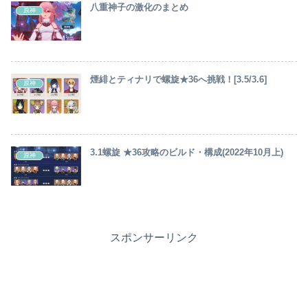
八重神子の激化のまとめ
原神
煙緋とティナリで螺旋★36へ挑戦！[3.5/3.6]
原神
3.1螺旋 ★36攻略のビルド・構成(2022年10月上)
原神
スポンサーリンク