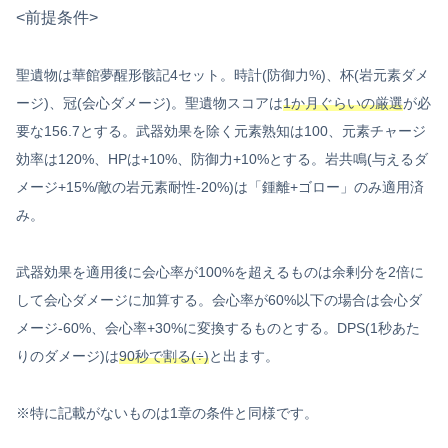
<前提条件>
聖遺物は華館夢醒形骸記4セット。時計(防御力%)、杯(岩元素ダメ
ージ)、冠(会心ダメージ)。聖遺物スコアは
1か月ぐらいの厳選
が必
要な156.7とする。武器効果を除く元素熟知は100、元素チャージ
効率は120%、HPは+10%、防御力+10%とする。岩共鳴(与えるダ
メージ+15%/敵の岩元素耐性-20%)は「鍾離+ゴロー」のみ適用済
み。
武器効果を適用後に会心率が100%を超えるものは余剰分を2倍に
して会心ダメージに加算する。会心率が60%以下の場合は会心ダ
メージ-60%、会心率+30%に変換するものとする。DPS(1秒あた
りのダメージ)は
90秒で割る(÷)
と出ます。
※特に記載がないものは1章の条件と同様です。