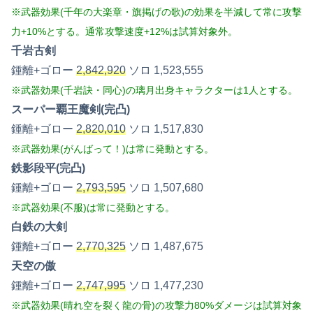
※武器効果(千年の大楽章・旗掲げの歌)の効果を半減して常に攻撃
力+10%とする。通常攻撃速度+12%は試算対象外。
千岩古剣
鍾離+ゴロー
2,842,920
ソロ 1,523,555
※武器効果(千岩訣・同心)の璃月出身キャラクターは1人とする。
スーパー覇王魔剣(完凸)
鍾離+ゴロー
2,820,010
ソロ 1,517,830
※武器効果(がんばって！)は常に発動とする。
鉄影段平(完凸)
鍾離+ゴロー
2,793,595
ソロ 1,507,680
※武器効果(不服)は常に発動とする。
白鉄の大剣
鍾離+ゴロー
2,770,325
ソロ 1,487,675
天空の傲
鍾離+ゴロー
2,747,995
ソロ 1,477,230
※武器効果(晴れ空を裂く龍の骨)の攻撃力80%ダメージは試算対象