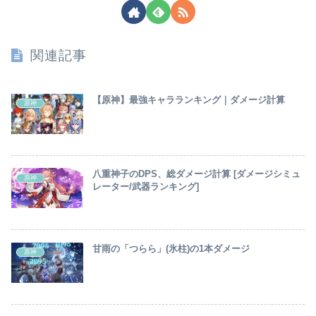
関連記事
【原神】最強キャラランキング｜ダメージ計算
原神
八重神子のDPS、総ダメージ計算 [ダメージシミュ
原神
レーター/武器ランキング]
甘雨の「つらら」(氷柱)の1本ダメージ
原神