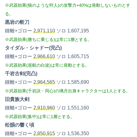
※武器効果(狼のような狩人)の攻撃力+40%は発動しないものとす
る。
黒岩の斬刀
鍾離+ゴロー
2,971,110
ソロ 1,607,195
※武器効果(勝ちに乗じる)は常に1層とする。
タイダル・シャドー(完凸)
鍾離+ゴロー
2,966,610
ソロ 1,605,715
※武器効果(巡航の白波)は常に発動とする。
千岩古剣(完凸)
鍾離+ゴロー
2,964,565
ソロ 1,585,690
※武器効果(千岩訣・同心)の璃月出身キャラクターは1人とする。
旧貴族大剣
鍾離+ゴロー
2,910,960
ソロ 1,551,160
※武器効果(集中)は常に1層とする。
松韻の響く頃
鍾離+ゴロー
2,850,915
ソロ 1,536,350