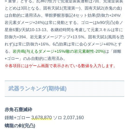
> 重撃」とする。乱神の怪力で荒瀧逆袈裟連斬は7回、荒瀧逆袈裟
とどめは3回となる。固有天賦1(荒瀧第一)、固有天賦2(赤鬼の血)
は自動的に適用済み。華館夢醒形骸記4セット効果(防御力+24%/
岩元素ダメージ+24%)は常に発動とする。ゴローはlv90/完凸(命ノ
星座6重)/天賦10-13-13。各継続時間を考慮して元素スキルは常に
防御力+394、岩元素ダメージアップ+13.5%。固有天賦1(風雨を恐
れず)は常に防御力+16%。6凸効果は常に会心ダメージ+40%とす
る。
岩共鳴(与えるダメージ+15%/敵の岩元素耐性-20%)
は「鍾離
+ゴロー」のみ自動的に適用済み。
※各項目にはゲーム画面で表示されている数値を入力します。
武器ランキング(期待値)
赤角石塵滅砕
鍾離+ゴロー
3,678,870
ソロ 2,037,160
螭龍の剣(完凸)