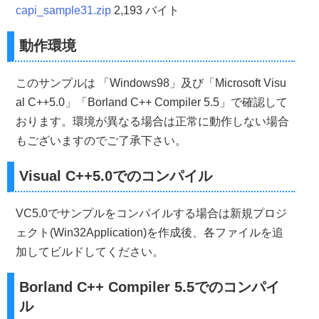
int
 Y
;
capi_sample31.zip
2,193 バイト
 Y
=
(
GetSystemMetrics
(
SM_CYSCREEN
)-
Height
)
/
2
;
if
(
Y
<
0
)
 Y
=
0
;
return
(
Y
);
動作環境
}
//------------------------------------------------------
このサンプルは 「Windows98」及び「Microsoft Visu
//■関数 CreateMainWindow(ローカル)
//■用途 メインウインドウを作成する
al C++5.0」「Borland C++ Compiler 5.5」で確認して
//■引数
おります。環境が異なる場合は正常に動作しない場合
//        Width      ...ウインドウの横幅
//        Height     ...ウインドウの縦幅
もございますのでご了承下さい。
//        Caption    ...タイトル名
//        hInstance  ...インスタンスハンドル
Visual C++5.0でのコンパイル
//        nCmdShow   ...ウインドウの表示形態
//        lpfnWndProc...コールバックプロシージャ
//        dwstyle    ...ウインドウスタイル
VC5.0でサンプルをコンパイルする場合は新規プロジ
//        dwExstyle  ...拡張ウインドウスタイル
//        MenuID     ...メニューのID
ェクト(Win32Application)を作成後、各ファイルを追
//        hIcon      ...アイコン
加してビルドしてください。
//■戻り値
//  ウインドウのハンドル
//------------------------------------------------------
Borland C++ Compiler 5.5でのコンパイ
HWND 
CreateMainWindow
(
int
Width
,
int
Height
,
LPCTSTR 
{
ル
    HWND     hWnd
;
//メインウインドウのハンドル