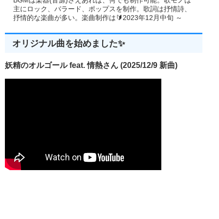
BGMは楽器(音源)さえあれば、何でも制作可能。歌モノは
PostQuitMessage
(
0
);
主にロック、バラード、ポップスを制作。歌詞は抒情詩、
break
;
抒情的な楽曲が多い。楽曲制作は🔰2023年12月中旬 ～
//その他のメッセージはWindowsに任せる
default
:
return
(
DefWindowProc
(
hwnd
,
 uMsg
,
 wParam
,
 
}
オリジナル曲を始めました✨
return
(
0
);
}
妖精のオルゴール feat. 情熱さん (2025/12/9 新曲)
//タイマーイベント
void
 CALLBACK 
TimerProc
(
HWND hwnd
,
UINT uMsg
,
UINT 
{
//音を鳴らす
MessageBeep
(
0
);
}