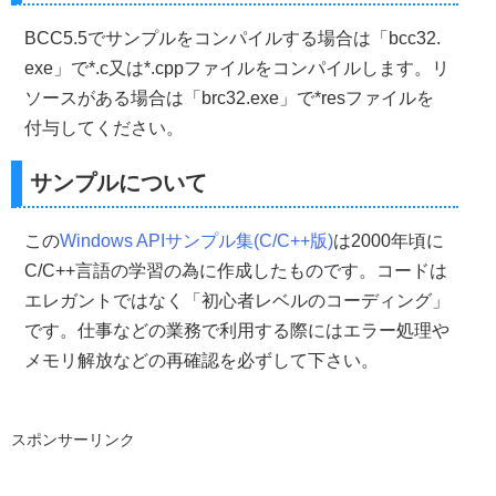
    WNDCLASS myClass
;
//WNDCLASS構造体
BCC5.5でサンプルをコンパイルする場合は「bcc32.
//WNDCLASS構造体を0で初期化
exe」で*.c又は*.cppファイルをコンパイルします。リ
ZeroMemory
(&
myClass
,
sizeof
(
WNDCLASS
));
ソースがある場合は「brc32.exe」で*resファイルを
//--->WNDCLASS構造体の設定&ウインドウクラスの登録
付与してください。
//ウインドウスタイルを設定 
    myClass
.
style         
=
CS_HREDRAW 
|
 CS_VREDRAW
;
サンプルについて
//コールバックプロシージャへのポインタ
    myClass
.
lpfnWndProc   
=
 lpfnWndProc
;
//インスタンスハンドルを設定
    myClass
.
hInstance        
=
hInstance
;
この
Windows APIサンプル集(C/C++版)
は2000年頃に
//カーソルの設定(Windows標準リソースを使用)  
C/C++言語の学習の為に作成したものです。コードは
    myClass
.
hCursor        
=
LoadCursor
(
NULL
,
 IDC_ARROW
//ウインドウの背景を設定(デフォルトカラー)    
エレガントではなく「初心者レベルのコーディング」
    myClass
.
hbrBackground    
=(
HBRUSH
)
COLOR_WINDO
です。仕事などの業務で利用する際にはエラー処理や
//クラス名の設定(Borland Delphi風)  
    myClass
.
lpszClassName    
=
"TForm"
;
メモリ解放などの再確認を必ずして下さい。
//アイコンの指定
    myClass
.
hIcon 
=
hIcon
;
//メニューの設定
    myClass
.
lpszMenuName
=
MenuID
;
スポンサーリンク
//ウィンドウ クラスを登録
RegisterClass
(&
myClass
);