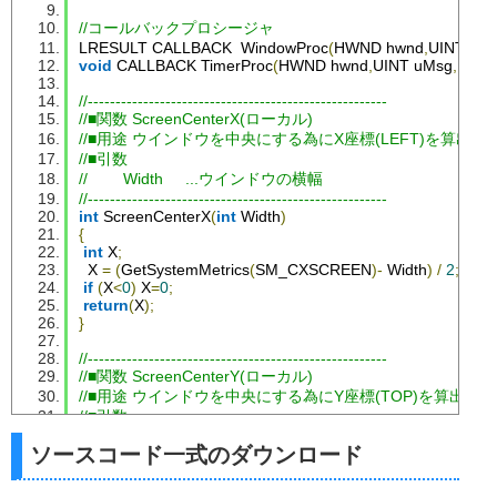
//コールバックプロシージャ
LRESULT CALLBACK  
WindowProc
(
HWND hwnd
,
UINT uM
void
 CALLBACK 
TimerProc
(
HWND hwnd
,
UINT uMsg
,
UINT 
//------------------------------------------------------
//■関数 ScreenCenterX(ローカル)
//■用途 ウインドウを中央にする為にX座標(LEFT)を算出す
//■引数
//        Width     ...ウインドウの横幅
//------------------------------------------------------
int
ScreenCenterX
(
int
Width
)
{
int
 X
;
  X 
=
(
GetSystemMetrics
(
SM_CXSCREEN
)-
Width
)
/
2
;
if
(
X
<
0
)
 X
=
0
;
return
(
X
);
}
//------------------------------------------------------
//■関数 ScreenCenterY(ローカル)
//■用途 ウインドウを中央にする為にY座標(TOP)を算出する
//■引数
//        Height     ...ウインドウの縦幅
ソースコード一式のダウンロード
//------------------------------------------------------
int
ScreenCenterY
(
int
Height
)
{