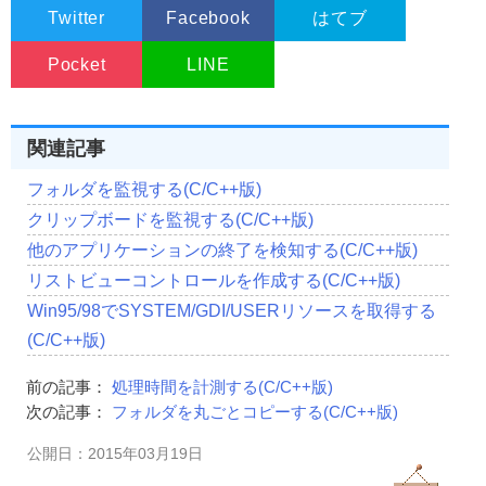
//作成したウインドウに渡すデータへのポイ
Twitter
Facebook
はてブ
                        NULL
);
Pocket
LINE
//ウインドウの表示(表示方法はnCmdShowに従う)
ShowWindow
(
hWnd
,
 nCmdShow
);
return
(
hWnd
);
}
関連記事
//--------------------------------------------------------
//■関数 WinMain
フォルダを監視する(C/C++版)
//■用途 メインの関数 
//■引数
クリップボードを監視する(C/C++版)
// hInstance    ...現在のインスタンスのハンドル
他のアプリケーションの終了を検知する(C/C++版)
// hPrevInstance...以前のインスタンスのハンドル
// pszCmdLine   ...コマンド ラインのアドレス
リストビューコントロールを作成する(C/C++版)
// nCmdShow     ...ウィンドウの表示状態
Win95/98でSYSTEM/GDI/USERリソースを取得する
//--------------------------------------------------------
int
 WINAPI 
WinMain
(
HINSTANCE hInstance
,
 HINSTANCE h
(C/C++版)
{
   MSG    msg
;
前の記事：
処理時間を計測する(C/C++版)
//メインウインドウを作成
次の記事：
フォルダを丸ごとコピーする(C/C++版)
CreateMainWindow
(
280
,
280
,
"APIでタイマーイベントを
                   WS_OVERLAPPEDWINDOW
,
WS_EX_CONTRO
公開日：2015年03月19日
//送られてくるメッセージを翻訳してプロシージャに渡す  