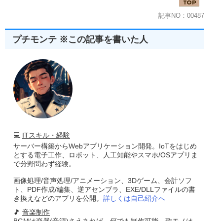
while
(
GetMessage
(&
msg
,
 NULL
,
0
,
0
))
{
記事NO：00487
TranslateMessage
(&
msg
);
DispatchMessage
(&
msg
);
}
プチモンテ ※この記事を書いた人
return
(
msg
.
wParam
);
}
//------------------------------------------------------
// ■関数 WindowProc
// ■用途 メインウインドウに送られるメッセージを処理
// ■引数
//        hwnd    ...ウインドウのハンドル
//        uMsg    ...メッセージID
//        wParam  ...第1メッセージ パラメータ    
//        lParam  ...第2メッセージ パラメータ
//------------------------------------------------------
💻
ITスキル・経験
LRESULT CALLBACK  
WindowProc
(
HWND hwnd
,
UINT uM
{
サーバー構築からWebアプリケーション開発。IoTをはじめ
switch
(
uMsg
)
とする電子工作、ロボット、人工知能やスマホ/OSアプリま
{
で分野問わず経験。
case
 WM_CREATE
:
//1秒毎のタイマーセット
画像処理/音声処理/アニメーション、3Dゲーム、会計ソフ
TimerID
=
SetTimer
(
hwnd
,
0
,
1000
,(
TIMERPROC
)
T
ト、PDF作成/編集、逆アセンブラ、EXE/DLLファイルの書
break
;
き換えなどのアプリを公開。
詳しくは自己紹介へ
case
 WM_DESTROY
:
//タイマーを抹殺
🎵
音楽制作
KillTimer
(
hwnd
,
TimerID
)
;