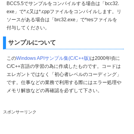
BCC5.5でサンプルをコンパイルする場合は「bcc32.
//        MenuID     ...メニューのID
//        hIcon      ...アイコン
exe」で*.c又は*.cppファイルをコンパイルします。リ
//■戻り値
ソースがある場合は「brc32.exe」で*resファイルを
//  ウインドウのハンドル
//------------------------------------------------------
付与してください。
HWND 
CreateMainWindow
(
int
Width
,
int
Height
,
LPCTSTR 
{
    HWND     hWnd
;
//メインウインドウのハンドル
サンプルについて
    WNDCLASS myClass
;
//WNDCLASS構造体
//WNDCLASS構造体を0で初期化
この
Windows APIサンプル集(C/C++版)
は2000年頃に
ZeroMemory
(&
myClass
,
sizeof
(
WNDCLASS
));
C/C++言語の学習の為に作成したものです。コードは
//--->WNDCLASS構造体の設定&ウインドウクラスの登録
エレガントではなく「初心者レベルのコーディング」
//ウインドウスタイルを設定 
です。仕事などの業務で利用する際にはエラー処理や
    myClass
.
style         
=
CS_HREDRAW 
|
 CS_VREDRAW
;
メモリ解放などの再確認を必ずして下さい。
//コールバックプロシージャへのポインタ
    myClass
.
lpfnWndProc   
=
 lpfnWndProc
;
//インスタンスハンドルを設定
    myClass
.
hInstance        
=
hInstance
;
//カーソルの設定(Windows標準リソースを使用)  
スポンサーリンク
    myClass
.
hCursor        
=
LoadCursor
(
NULL
,
 IDC_ARROW
//ウインドウの背景を設定(デフォルトカラー)    
    myClass
.
hbrBackground    
=(
HBRUSH
)
COLOR_WINDO
//クラス名の設定(Borland Delphi風)  