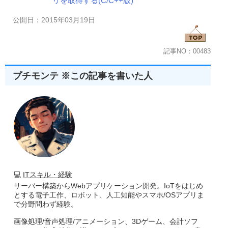
リを取得する(C/C++版)
//       dwFlag     ...ウインドウの作成フラグ
//       Caption    ...作成するウインドウのキャプション
公開日：2015年03月19日
//       ClassName  ...作成するウインドウクラス名
//       ChildID    ...子ウインドウの識別子
//       hInstance  ...インスタンスハンドル 
記事NO：00483
//■戻り値
//  子ウインドウのハンドル
//------------------------------------------------------
プチモンテ ※この記事を書いた人
HWND 
CreateControlWindow
(
HWND hwndParent
,
int
Left
,
{
return
CreateWindowEx
(
dwExStyle
,
ClassName
,
Caption
,
W
Left
,
Top
,
Width
,
Height
,
 hwndParent
,
Child
}
//---------------------------------------------------------------
//■関数 BrowseCallbackProc
//■用途 FolderDiaog()で使用するコールバックプロシージャ
//---------------------------------------------------------------
int
 CALLBACK 
BrowseCallbackProc
(
HWND hwnd
,
UINT uM
{
💻
ITスキル・経験
char
Path
[
MAX_PATH
*
2
];
サーバー構築からWebアプリケーション開発。IoTをはじめ
とする電子工作、ロボット、人工知能やスマホ/OSアプリま
//BIF_STATUSTEXT以外は何もしない。
で分野問わず経験。
if
(
BI
.
ulFlags 
&
 BIF_STATUSTEXT
)
{
画像処理/音声処理/アニメーション、3Dゲーム、会計ソフ
//ユーザーがフォルダを変更した時