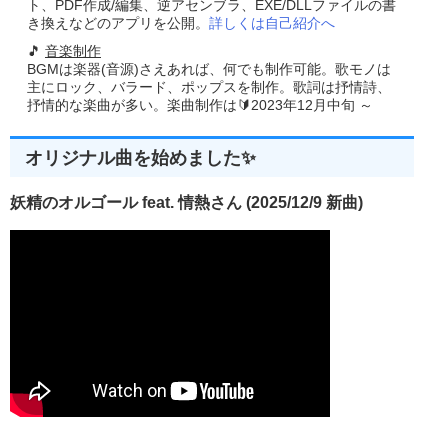
ト、PDF作成/編集、逆アセンブラ、EXE/DLLファイルの書
if
(
uMsg 
==
 BFFM_SELCHANGED
)
{
き換えなどのアプリを公開。
詳しくは自己紹介へ
//ITEMIDLIST構造体からパス名を取り出す
🎵
音楽制作
SHGetPathFromIDList
((
LPCITEMIDLIST
)
lParam
,
Path
);
BGMは楽器(音源)さえあれば、何でも制作可能。歌モノは
//変更されたフォルダのパスを表示する
主にロック、バラード、ポップスを制作。歌詞は抒情詩、
SendMessage
(
hwnd
,
 BFFM_SETSTATUSTEXT
,
0
,
(
LP
抒情的な楽曲が多い。楽曲制作は🔰2023年12月中旬 ～
}
}
return
(
0
);
}
オリジナル曲を始めました✨
//-------------------------------------------------------------------------
妖精のオルゴール feat. 情熱さん (2025/12/9 新曲)
//■関数  FolderDiaog
//■用途  フォルダ選択ダイアログを表示する(Shellダイアログ
//■引数
//        hwnd       ...親ウインドウのハンドル
//        Flags      ...フラグ(BIF_xxx参照)
//        Result     ...選択されたフォルダ名(戻り値)
//■戻り値
//         フォルダを選択  true キャンセル false 
//-------------------------------------------------------------------------
int
FolderDiaog
(
HWND hwnd
,
UINT 
Flags
,
char
*
Result
)
{
 LPMALLOC 
Memory
;
 LPCSTR   
Buffer
;
 LPITEMIDLIST 
Ret
,
Root
;