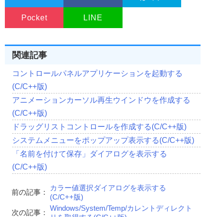
Width
,
//縦幅を設定
Pocket
Height
LINE
,
//親ウインドウを設定
                        NULL
,
//メニューを設定
                        NULL
,
関連記事
//インスタンスを識別
                        hInstance
,
コントロールパネルアプリケーションを起動する
//作成したウインドウに渡すデータへのポイ
                        NULL
);
(C/C++版)
//ウインドウの表示(表示方法はnCmdShowに従う)
アニメーションカーソル再生ウインドウを作成する
ShowWindow
(
hWnd
,
 nCmdShow
);
(C/C++版)
return
(
hWnd
);
}
ドラッグリストコントロールを作成する(C/C++版)
//------------------------------------------------------
システムメニューをポップアップ表示する(C/C++版)
//■関数名  ControlCreate
「名前を付けて保存」ダイアログを表示する
//■用途    ウインドウ(コントロール)を作成
//■引数
(C/C++版)
//       hwndParent ...親ウインドウのハンドル
//       Left       ...作成するウインドウの左隅のX座標
カラー値選択ダイアログを表示する
//       Top        ...作成するウインドウの左隅のY座標
前の記事：
(C/C++版)
//       Width      ...作成するウインドウの横幅
//       Height     ...作成するウインドウの縦幅
Windows/System/Temp/カレントディレクト
次の記事：
//       dwExStyle  ...ウインドウの拡張フラグ