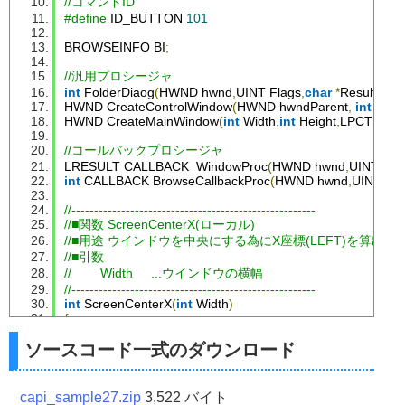
//コマンドID
#define
 ID_BUTTON 
101
BROWSEINFO BI
;
//汎用プロシージャ
int
FolderDiaog
(
HWND hwnd
,
UINT 
Flags
,
char
*
Result
);
HWND 
CreateControlWindow
(
HWND hwndParent
,
int
Left
,
HWND 
CreateMainWindow
(
int
Width
,
int
Height
,
LPCTSTR 
//コールバックプロシージャ
LRESULT CALLBACK  
WindowProc
(
HWND hwnd
,
UINT uM
int
 CALLBACK 
BrowseCallbackProc
(
HWND hwnd
,
UINT uM
//------------------------------------------------------
//■関数 ScreenCenterX(ローカル)
//■用途 ウインドウを中央にする為にX座標(LEFT)を算出す
//■引数
//        Width     ...ウインドウの横幅
//------------------------------------------------------
int
ScreenCenterX
(
int
Width
)
{
int
 X
;
ソースコード一式のダウンロード
  X 
=
(
GetSystemMetrics
(
SM_CXSCREEN
)-
Width
)
/
2
;
if
(
X
<
0
)
 X
=
0
;
return
(
X
);
}
capi_sample27.zip
3,522 バイト