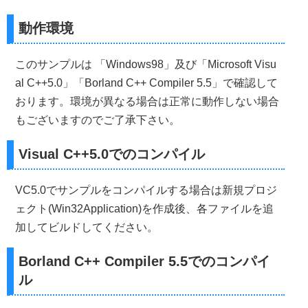
//------------------------------------------------------
//■関数 ScreenCenterY(ローカル)
動作環境
//■用途 ウインドウを中央にする為にY座標(TOP)を算出する
//■引数
//        Height     ...ウインドウの縦幅
このサンプルは 「Windows98」及び「Microsoft Visu
//------------------------------------------------------
al C++5.0」「Borland C++ Compiler 5.5」で確認して
int
ScreenCenterY
(
int
Height
)
{
おります。環境が異なる場合は正常に動作しない場合
int
 Y
;
 Y
=
(
GetSystemMetrics
(
SM_CYSCREEN
)-
Height
)
/
2
;
もございますのでご了承下さい。
if
(
Y
<
0
)
 Y
=
0
;
return
(
Y
);
}
Visual C++5.0でのコンパイル
//------------------------------------------------------
//■関数 CreateMainWindow
VC5.0でサンプルをコンパイルする場合は新規プロジ
//■用途 メインウインドウを作成する
//■引数
ェクト(Win32Application)を作成後、各ファイルを追
//        Width      ...ウインドウの横幅
加してビルドしてください。
//        Height     ...ウインドウの縦幅
//        Caption    ...タイトル名
//        hInstance  ...インスタンスハンドル
Borland C++ Compiler 5.5でのコンパイ
//        nCmdShow   ...ウインドウの表示形態
ル
//        lpfnWndProc...コールバックプロシージャ
//        dwstyle    ...ウインドウスタイル
//        dwExstyle  ...拡張ウインドウスタイル